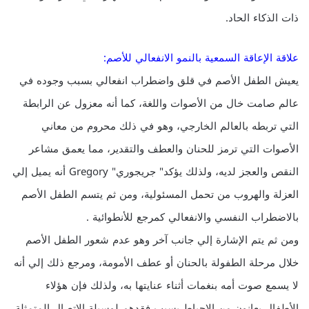
ذات الذكاء الحاد.
علاقة الإعاقة السمعية بالنمو الانفعالي للأصم:
يعيش الطفل الأصم في قلق واضطراب انفعالي بسبب وجوده في
عالم صامت خال من الأصوات واللغة، كما أنه معزول عن الرابطة
التي تربطه بالعالم الخارجي، وهو في ذلك محروم من معاني
الأصوات التي ترمز للحنان والعطف والتقدير، مما يعمق مشاعر
النقص والعجز لديه، ولذلك يؤكد" جريجوري" Gregory أنه يميل إلي
العزلة والهروب من تحمل المسئولية، ومن ثم يتسم الطفل الأصم
بالاضطراب النفسي والانفعالي كمرجع للأنطوائية .
ومن ثم يتم الإشارة إلي جانب آخر وهو عدم شعور الطفل الأصم
خلال مرحلة الطفولة بالحنان أو عطف الأمومة، ومرجع ذلك إلي أنه
لا يسمع صوت أمه بنغمات أثناء عنايتها به، ولذلك فإن هؤلاء
الأطفال يعانون من الإحباط بسبب فقدهم لوسيلة الاتصال المتمثلة