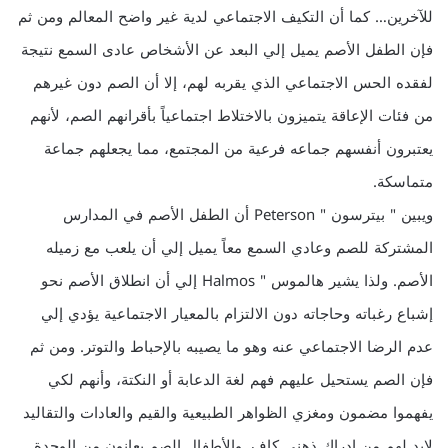
للآخرين… كما أن التكيف الاجتماعي لدية غير واضح المعالم ومن ثم
فإن الطفل الأصم يميل إلي البعد عن الأشخاص عادى السمع نتيجة
لفقده الحس الاجتماعي الذي يقربه لهم، إلا أن الصم دون غيرهم
من فئات الإعاقة يتميزون بالاختلاط اجتماعياً بأقرانهم الصم، لأنهم
يعتبرون أنفسهم جماعه فرعية من المجتمع، مما يجعلهم جماعة
متماسكة.
ويبين " بيترسون " Peterson أن الطفل الأصم في المدارس
المشتركة للصم وعادي السمع معاً يميل إلي أن يلعب مع زميله
الأصم. ولذا يشير هالموس " Halmos إلي أن انطلاق الأصم نحو
إشباع رغباته وحاجاته دون الالتزام بالمعيار الاجتماعية يؤدي إلي
عدم الرضا الاجتماعي عنه وهو ما يصيبه بالإحباط والتوتر. ومن ثم
فإن الصم يستحيل عليهم فهم لغة الدعابة أو النكتة، وأنهم لكي
يفهموا مضمون ومغزي الظواهر الطبيعية والقيم والعادات والتقاليد
لابد لهم من إدراك ذهني كاف. والأطفال الصم يعانون من الوحدة