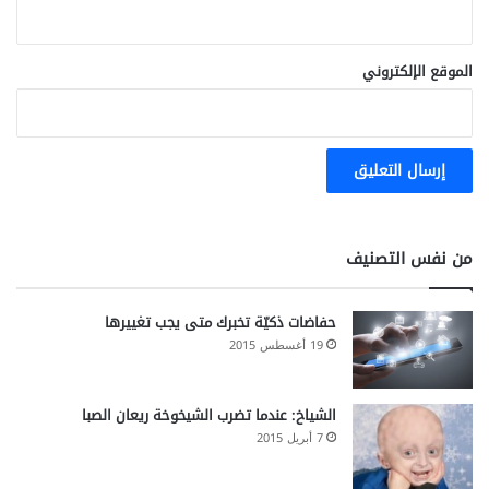
و
ا
م
ل
ش
ص
الموقع الإلكتروني
ك
م
ل
ا
ت
ه
من نفس التصنيف
حفاضات ذكيّة تخبرك متى يجب تغييرها
19 أغسطس 2015
الشياخ: عندما تضرب الشيخوخة ريعان الصبا
7 أبريل 2015