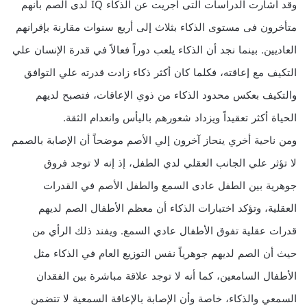
وقد أشارت الدراسات التى أجريت عن الذكاء IQ لدى الصم بأنهم
متأخرون فى مستوى الذكاء بثلاث إلى أربع سنوات مقارنة بإقرانهم
العاديين. بينما نجد أن الذكاء يلعب دوراً فعالاً في قدرة الإنسان علي
التكيف مع إعاقته، فكلما كان أكثر ذكاء زادت قدرته علي التوافق
والتكيف بعكس محدود الذكاء من ذوي الإعاقات، فتصبح لديهم
الحياة أكثر تعقيداً ويزداد شعورهم باليأس وانعدام الثقة.
ومن ناحية أخري ينحاز آخرون إلي الأصم موضحاً أن الإصابة بالصمم
لا تؤثر علي الجانب العقلي لدي الطفل، إذ إنه لا توجد فروق
جوهرية بين الطفل عادى السمع والطفل الأصم في القدرات
العقلية، وتؤكد اختبارات الذكاء أن معظم الأطفال الصم لديهم
قدرات عقلية تفوق الأطفال عادي السمع. ويفند ذلك الرأي من
حيث أن الصم لديهم جوهرياً نفس التوزيع العام في الذكاء مثل
الأطفال السامعين، كما أنه لا توجد علاقة مباشرة بين الفقدان
السمعي والذكاء، خاصة وأن الإصابة بالإعاقة السمعية لا تتضمن