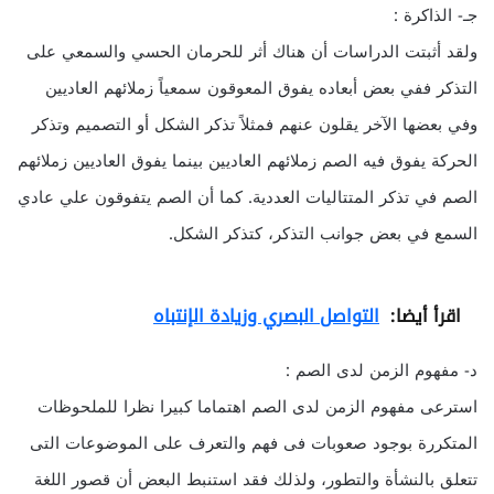
جـ- الذاكرة :
ولقد أثبتت الدراسات أن هناك أثر للحرمان الحسي والسمعي على
التذكر ففي بعض أبعاده يفوق المعوقون سمعياً زملائهم العاديين
وفي بعضها الآخر يقلون عنهم فمثلاً تذكر الشكل أو التصميم وتذكر
الحركة يفوق فيه الصم زملائهم العاديين بينما يفوق العاديين زملائهم
الصم في تذكر المتتاليات العددية. كما أن الصم يتفوقون علي عادي
السمع في بعض جوانب التذكر، كتذكر الشكل.
اقرأ أيضا:
التواصل البصري وزيادة الإنتباه
د- مفهوم الزمن لدى الصم :
استرعى مفهوم الزمن لدى الصم اهتماما كبيرا نظرا للملحوظات
المتكررة بوجود صعوبات فى فهم والتعرف على الموضوعات التى
تتعلق بالنشأة والتطور، ولذلك فقد استنبط البعض أن قصور اللغة