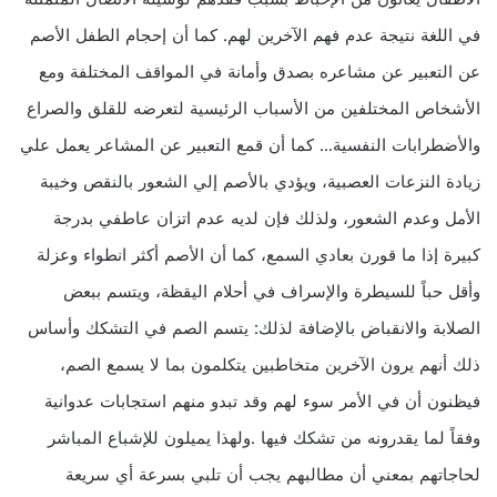
في اللغة نتيجة عدم فهم الآخرين لهم. كما أن إحجام الطفل الأصم
عن التعبير عن مشاعره بصدق وأمانة في المواقف المختلفة ومع
الأشخاص المختلفين من الأسباب الرئيسية لتعرضه للقلق والصراع
والأضطرابات النفسية… كما أن قمع التعبير عن المشاعر يعمل علي
زيادة النزعات العصبية، ويؤدي بالأصم إلي الشعور بالنقص وخيبة
الأمل وعدم الشعور، ولذلك فإن لديه عدم اتزان عاطفي بدرجة
كبيرة إذا ما قورن بعادي السمع، كما أن الأصم أكثر انطواء وعزلة
وأقل حباً للسيطرة والإسراف في أحلام اليقظة، ويتسم ببعض
الصلابة والانقباض بالإضافة لذلك: يتسم الصم في التشكك وأساس
ذلك أنهم يرون الآخرين متخاطبين يتكلمون بما لا يسمع الصم،
فيظنون أن في الأمر سوء لهم وقد تبدو منهم استجابات عدوانية
وفقاً لما يقدرونه من تشكك فيها .ولهذا يميلون للإشباع المباشر
لحاجاتهم بمعني أن مطالبهم يجب أن تلبي بسرعة أي سريعة