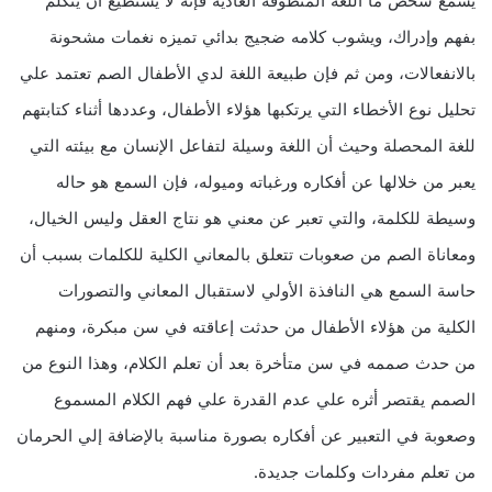
يسمع شخص ما اللغة المنطوقة العادية فإنه لا يستطيع أن يتكلم
بفهم وإدراك، ويشوب كلامه ضجيج بدائي تميزه نغمات مشحونة
بالانفعالات، ومن ثم فإن طبيعة اللغة لدي الأطفال الصم تعتمد علي
تحليل نوع الأخطاء التي يرتكبها هؤلاء الأطفال، وعددها أثناء كتابتهم
للغة المحصلة وحيث أن اللغة وسيلة لتفاعل الإنسان مع بيئته التي
يعبر من خلالها عن أفكاره ورغباته وميوله، فإن السمع هو حاله
وسيطة للكلمة، والتي تعبر عن معني هو نتاج العقل وليس الخيال،
ومعاناة الصم من صعوبات تتعلق بالمعاني الكلية للكلمات بسبب أن
حاسة السمع هي النافذة الأولي لاستقبال المعاني والتصورات
الكلية من هؤلاء الأطفال من حدثت إعاقته في سن مبكرة، ومنهم
من حدث صممه في سن متأخرة بعد أن تعلم الكلام، وهذا النوع من
الصمم يقتصر أثره علي عدم القدرة علي فهم الكلام المسموع
وصعوبة في التعبير عن أفكاره بصورة مناسبة بالإضافة إلي الحرمان
من تعلم مفردات وكلمات جديدة.