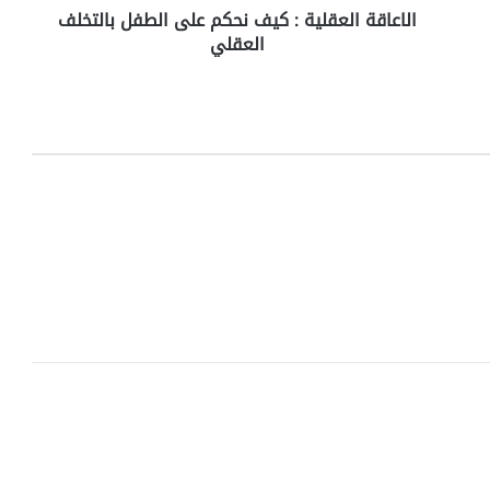
الاعاقة العقلية : كيف نحكم على الطفل بالتخلف
ع
العقلي
ق
ل
ي
ة
:
ك
ي
ف
ن
ح
ك
م
ع
ل
ى
ا
ل
ط
ف
ل