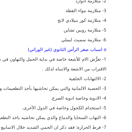
2- متلازمة ادوارد
3- متلازمة مواء القطة
4- متلازمة كور بنيلادي لانج
5- متلازمة روبين تشاين
6- متلازمة سميث ليملي
o اسباب صغر الرأس الثانوي (غير الوراثي)
1- تعرُّض الام للأشعة خاصة في بداية الحمل والتهاون في
الاقتراب من الاشعة والانتباه لذلك .
2- الالتهابات الخلقية
3- الحصبة الالمانية والتي يمكن تحاشيها بأخذ التطعيمات والتي هي متوفرة في جميع المراكز وبالمجان في هذه البلاد.
4- الادوية وخاصة ادوية الصرع.
5- استخدام الكحول وخاصة في الدول الأخرى.
6- التهاب السحايا والدماغ والذي يمكن تحاشيه باخذ التطعيمات واتباع نظام التطعيمات واستعمالها قبل السنتين.
7- فرط الحرارة: فقد ذكر ان الحمي الشديد خلال الاسابي