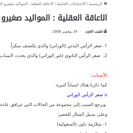
الرئيسية
/
الاحتياجات الخاصة
/
الاعاقة العقلية : المواليد صغيرو 
الاعاقة العقلية : المواليد صغيرو
طبيب العرب
24 نوفمبر 2008
1. صغر الرأس البدئي (الوراثي) والذي يكتشف مبكراً.
2. صغر الرأس الثانوي (غير الوراثي) والذي يحدث لأسباب أخرى في مراحل الطفل.
الأسباب:
كما ذكرنا هناك اسباباً كثيرة.
o صغر الرأس الوراثي
ويرجع السبب إلى مجموعة من الحالات التي تترافق عادة مع
وعلى سبيل المثال للحصر:
1- متلازمة داون (المنغولية)