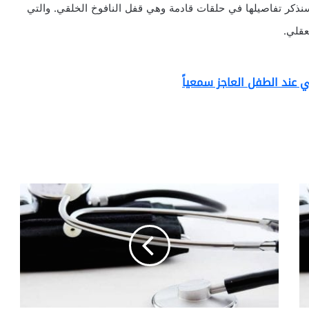
ذكر تفاصيلها في حلقات قادمة وهي قفل النافوخ الخلقي. والتي
عقلي.
 عند الطفل العاجز سمعياً
ا
ل
ا
ع
ا
ق
ة
ا
ل