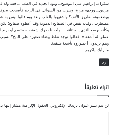
ل
ل
مرتين… ووجهه مزرق وشرب من السوائل في الرحم فأصبحت بجوفه.. ب
غ
ويطعمونه بطريق الأنف؟ واشتبهوا بالقلب وبعد يوم قالوا ليس به ش
ة
مضطرب , ولديه نقص في الصفائح الدموية وقد أعطوه صفائح؛ لكن أ
ل
وكأنه يرضع الثدي… ويتثاءب… وأحيانا يحرك شفتيه – يبتسم أو يريد
د
عملوا له أشعة tv فقالوا توجد نقاط بيضاء صغيره على المخ؟ بسبب الاختناق أو مرض اثناء الحمل!
ى
وهم يريدون أ يصوروه بأشعة طبقية.
ا
ما رأيك ياكريم
ل
م
رد
ع
ا
ق
ي
اترك تعليقاً
ن
ع
ق
لن يتم نشر عنوان بريدك الإلكتروني.
الحقول الإلزامية مشار إليها بـ
ل
ا
ي
اً
ل
-
ت