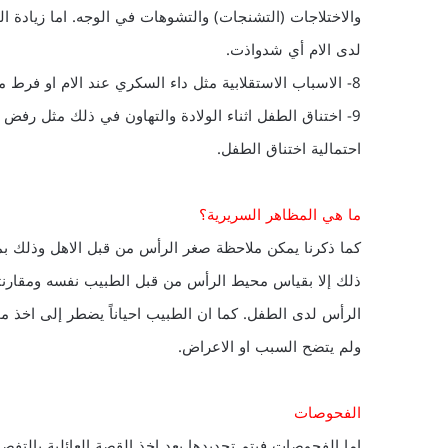
والاختلاجات (التشنجات) والتشوهات في الوجه. اما زيادة 
لدى الام أي شدواذت.
8- الاسباب الاستقلابية مثل داء السكري عند الام او فرط مادة فنيل ألانين الدم عند الأم.
9- اختناق الطفل اثناء الولادة والتهاون في ذلك مثل رفض ا
احتمالية اختناق الطفل.
ما هي المظاهر السريرية؟
كما ذكرنا يمكن ملاحظة صغر الرأس من قبل الاهل وذلك بمق
ذلك إلا بقياس محيط الرأس من قبل الطبيب نفسه ومقارنته 
الرأس لدى الطفل. كما ان الطبيب احياناً يضطر إلى اخذ مح
ولم يتضح السبب او الاعراض.
الفحوصات
اما الفحوصات فيتم تحديدها بعد اخذ القصة العائلية بالت