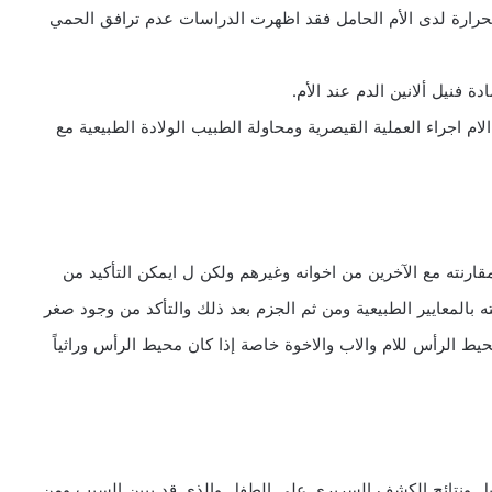
الحرارة لدى الأم الحامل فقد اظهرت الدراسات عدم ترافق الحمي
لام اجراء العملية القيصرية ومحاولة الطبيب الولادة الطبيعية مع
ارنته مع الآخرين من اخوانه وغيرهم ولكن ل ايمكن التأكيد من
بالمعايير الطبيعية ومن ثم الجزم بعد ذلك والتأكد من وجود صغر
يط الرأس للام والاب والاخوة خاصة إذا كان محيط الرأس وراثياً
فصيل ونتائج الكشف السريري على الطفل والذي قد يبين السبب ومن