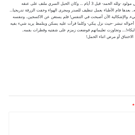
ب
شكرا د. إبراهيم على التوضيح… ونود الجديد في الطب … فقد ولد لي مولود -ولله الحمد- قبل 3 أيام … وكان الحبل السري ملتف على عنقه
ا
عدها قام الأطباء بعمل تنظيف للصدر ومجرى الهواء وخفت الزرقة تدريجيا…
ل
يء. والإشكالية الآن أصبحت في التنفس! فلم يستغن عن الاكسجين.. وتنفسه
ت
حواله تبشر -حيث نزل يبكي- وكلما قرأت عليه يسكن ويتلمظ يريد شيء بفيه
خ
 البكاء!…. وتجاوزت تعليماتهم فوضعت زمزم على شفتيه وقطرات بفمه..
ل
ف
ا
ل
ع
ق
ل
ي
*