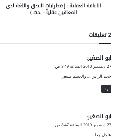
الاعاقة العقلية : إضطرابات النطق واللغة لدى
ع
المعاقين عقلياً - بحث )
ق
ل
ي
ة
‫2 تعليقات
:
إ
ض
ي
ابو الصغير
ط
:
ر
ق
27 ديسمبر 2010 الساعة 8:49 ص
ا
و
حجم الرأس … والجسم طبيعي
ب
ل
ا
رد
ت
ا
ل
ن
ي
ابو الصغير
ط
:
ق
ق
27 ديسمبر 2010 الساعة 8:47 ص
و
و
ا
عاجل جدا
ل