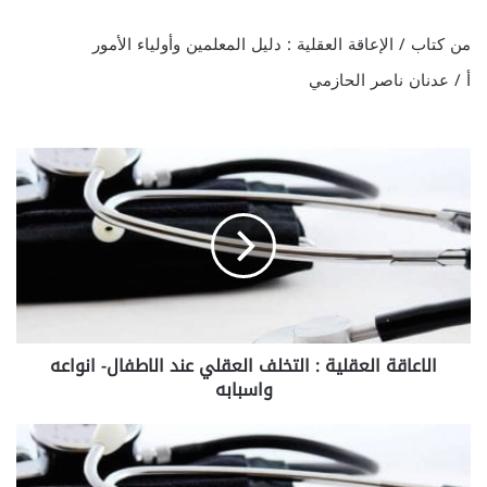
من كتاب / الإعاقة العقلية : دليل المعلمين وأولياء الأمور
أ / عدنان ناصر الحازمي
ا
ل
ا
ع
ا
ق
ة
ا
ل
الاعاقة العقلية : التخلف العقلي عند الاطفال- انواعه
ع
واسبابه
ق
ل
ي
ا
ة
ل
:
ا