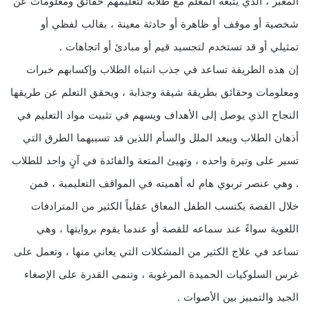
المعبر ، الذي يتبعه المعلم مع طلابه لتعليمهم حقائق ومعلومات عن
شخصية أو موقف أو ظاهرة أو حادثة معينة ، بقالب لفظي أو
تمثيلي أو قد تستخدم لتجسيد قيم أو مبادئ أو اتجاهات .
إن هذه الطريقة تساعد في جذب انتباه الطلاب وإكسابهم خبرات
ومعلومات وحقائق بطريقة شيقة وجذابة ، ويحقق التعلم عن طريقها
النجاح الذي يوصل إلى الأهداف ويسهم في تثبيت مواد التعليم في
أذهان الطلاب ويبعد الملل والسأم اللذين قد تسببهما الطرق التي
تسير على وتيرة واحده ، وتهيئ المتعة والفائدة في آنٍ واحد للطلاب
. وهي عنصر تربوي هام له أهميته في المواقف التعليمية ، فمن
خلال القصة يكتسب الطفل المعاق عقلياً الكثير من المترادفات
اللغوية سواءً عند سماعه للقصة أو عندما يقوم بروايتها ، وهي
تساعد في علاج الكثير من المشكلات التي يعاني منها ، وتعمل على
غرس السلوكيات الحميدة المرغوبة ، وتنمى القدرة على الإصغاء
الجيد والتمييز بين الأصوات .