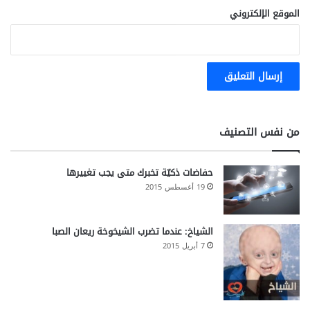
د
الموقع الإلكتروني
ى
ا
ل
م
ع
ا
ق
ي
من نفس التصنيف
ن
ع
ق
حفاضات ذكيّة تخبرك متى يجب تغييرها
ل
19 أغسطس 2015
ي
اً
-
الشياخ: عندما تضرب الشيخوخة ريعان الصبا
ب
7 أبريل 2015
ح
ث
)