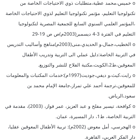
o خميس،محمد عطية،متطلبات ذوي الاحتياجات الخاصة من
تكنولوجيا التعليم، مؤتمر تكنولوجيا التعليم لذوي الاحتياجات الخاصة
،المؤتمر العلمي السنوي السابع للجمعية المصرية لتكنولوجيا
التعليم في الفترة 3-4 ديسمبر(2003م)ص ص 19-29
o الخطيب،جمال،و الحديدي،منى(2003م)مناهج وأساليب التدريس
في التربية الخاصة:دليل عملي الى التربية وتدريب الأطفال
المعوقين،ط2،الكويت،مكتبة الفلاح للنشر والتوزيع.
o رايت،كيث،و ديفي،جوديت(1997م):خدمات المكتبات والمعلومات
للمعوقين،ترجمة أحمد علي تمراز،جامعة الإمام محمد بن
سعود،الرياض.
o كوافحة، تيسير مفلح و عبد العزيز، عمر فواز، (2003)، مقدمة في
التربية الخاصة، ط1، دار المسيرة، عمان.
o الهجرسي، أمل معوض (2002م): تربية الأطفال المعوقين عقليا،
دار الفكر العربي، القاهرة.