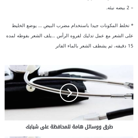
– 2 بيضه نيئه.
* تخلط المكونات جيدا باستخدام مضرب البيض … يوضع الخليط
على الشعر مع عمل تدليك لفروه الرأس …يلف الشعر بفوطه لمده
15 دقيقه، ثم يشطف الشعر بالماء الفاتر
ط
ر
ق
و
و
س
ا
ئ
ل
طرق ووسائل هامة للمحافظة على شبابك
ه
ا