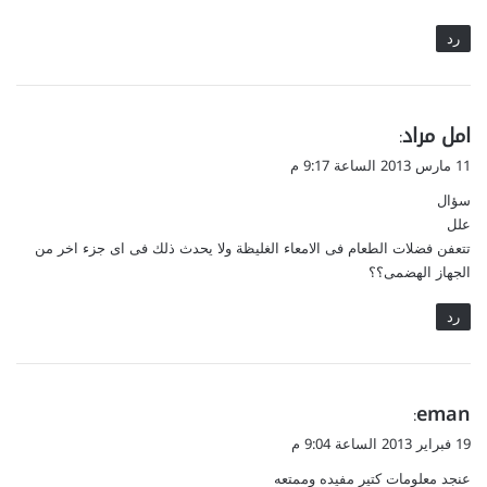
رد
ي
امل مراد
:
ق
11 مارس 2013 الساعة 9:17 م
و
سؤال
ل
علل
تتعفن فضلات الطعام فى الامعاء الغليظة ولا يحدث ذلك فى اى جزء اخر من
الجهاز الهضمى؟؟
رد
ي
eman
:
ق
19 فبراير 2013 الساعة 9:04 م
و
عنجد معلومات كتير مفيده وممتعه
ل