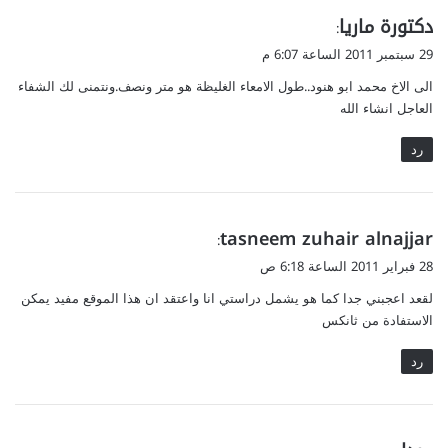
ي
دكتورة ماريا
:
ق
29 سبتمبر 2011 الساعة 6:07 م
و
الى الاخ محمد ابو هنود..طول الامعاء الغليظة هو متر ونصف.ونتمنى لك الشفاء
ل
العاجل انشاء الله
رد
ي
tasneem zuhair alnajjar
:
ق
28 فبراير 2011 الساعة 6:18 ص
و
لقعد اعجبني جدا كما هو يشمل دراستي انا واعتقد ان هذا الموقع مفيد يمكن
ل
الاستفادة من ثانكس
رد
ي