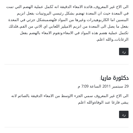
و
الى الاخ غير المعروف..فائدة الامعاء الدقيقة انه تُكمل عملية الهضم التي تمت
ل
في المعدة حيث ان المعدة تهضم بشكل رئيسي البروتينات بفعل انزيم
الببسين اما الكاربوهيدرات وغيرها من المواد فتُهضمبشكل جزئي في المعدة
بفعل ما يصل الى المعدة من انزيم الاميليز اللعابي اي الاتي من الفم..فلذلك
تكتمل عملية هضم هذه المواد في الامعاء.وتقوم الامعاء بالهضم بفعل
الزغابات..والله اعلم.
رد
ي
دكتورة ماريا
:
ق
29 سبتمبر 2011 الساعة 7:09 م
و
الى الاخ غير المعروف سمي الجزء الاوسط من الامعاء الدقيقة بالصائم لانه
ل
يبقى فارغا عند الوفاةوالله اعلم
رد