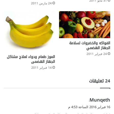
31 مايو 2011
24 مارس 2011
الفواكه والخضروات لسلامة
الجهاز الهضمي
24 فبراير 2011
الموز طعام ودواء لعلاج مشاكل
الجهاز الهضمى
14 فبراير 2011
‫24 تعليقات
ي
Munqeth
:
ق
16 فبراير 2016 الساعة 4:53 م
و