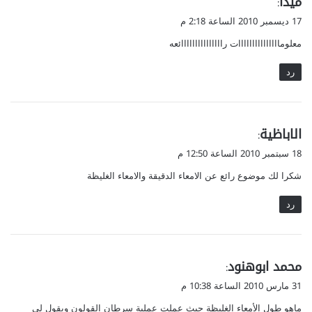
ميدا
:
ق
17 ديسمبر 2010 الساعة 2:18 م
و
معلومااااااااااااااات رااااااااااااااائعه
ل
رد
ي
الاباظية
:
ق
18 سبتمبر 2010 الساعة 12:50 م
و
شكرا لك موضوع رائع عن الامعاء الدقيقة والامعاء الغليظة
ل
رد
ي
محمد ابوهنود
:
ق
31 مارس 2010 الساعة 10:38 م
و
ماهو طول الأمعاء الغليظة حيث عملت عملية سرطان القولون ويقول لي
ل