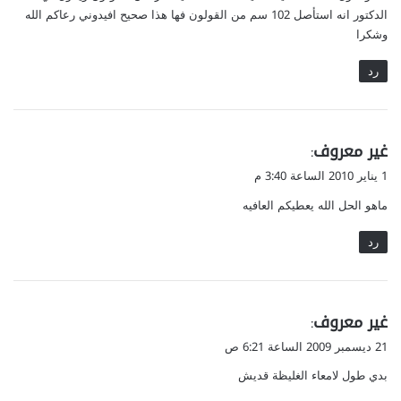
الدكتور انه استأصل 102 سم من القولون فها هذا صحيح افيدوني رعاكم الله
وشكرا
رد
ي
غير معروف
:
ق
1 يناير 2010 الساعة 3:40 م
و
ماهو الحل الله يعطيكم العافيه
ل
رد
ي
غير معروف
:
ق
21 ديسمبر 2009 الساعة 6:21 ص
و
بدي طول لامعاء الغليظة قديش
ل