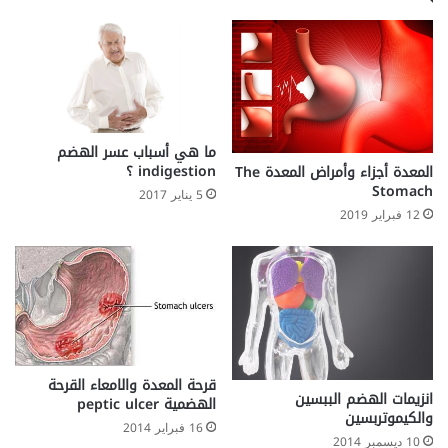
y
ي
s
ر
t
و
e
س
m
ي
أ
H
ما هي أسباب عسر الهضم
e
indigestion ؟
المعدة أجزاء وأمراض المعدة The
p
Stomach
5 يناير 2017
a
12 فبراير 2019
t
i
t
i
s
A
قرحة المعدة والامعاء القرحة
انزيمات الهضم الببسين
الهضمية peptic ulcer
والكيموتربسين
16 فبراير 2014
10 ديسمبر 2014