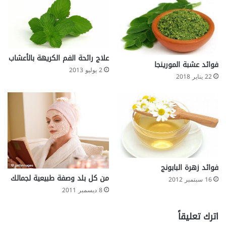
ل
ج
ك
ض
ل
غ
ى
ط
ا
علاج رائحة الفم الكريهة بالأعشاب
ل
فوائد عشبة المورينجا
2 يوليو 2013
د
22 يناير 2018
م
ا
ل
م
ر
ت
ف
ع
فوائد زهرة البابونج
من كل بلد وصفة طبيعية لجمالك
16 سبتمبر 2012
8 ديسمبر 2011
اترك تعليقاً