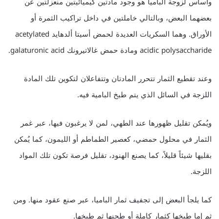
وأساس لزوجة الباميا هو وجود مادتين كيميائيتين منعزلتين عن
بعضهما البعض، وبالتالي خاملتين في داخل تراكيب الثمرة أو
الأوراق. وهما السكريات العديدة لحمض أسيتا ألدهايد acetylated
acidic polysaccharide ومادة حمض غالاتيرونك galaturonic acid.
وعند تقطيع الثمار تتحرر المادتان وتتفاعلان لتكوين تلك المادة
اللزجة في السائل الذي يتم طبخ البامية فيه.
ويُمكن تقليل ظهورها عند الطهي، لمن لا يرغبون فيها، عبر غمر
الثمار في محلول حمضي، كعصير الطماطم أو الليمون، كما يُمكن
بقليها شيئاً قليلاً، كما يصنع الهنود، تقليل فرصة تكون تلك المواد
اللزجة.
كما يلجأ البعض إلى تجفيف ثمار الباميا، عبر صنع عقود منها. ومن
ثم إما طبخها كثمار كاملة أو طحنها ثم طبخها.