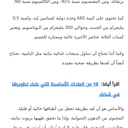
برتقالة، ومن المغنسيوم نسبة 15%، ومن الكالسيوم نسبة 9%.
كما تحتوي على كمية 660 وحدة دولية لفيتامين إيه، وكمية 0,5
مليجرام من الحديد، وحوالي 300 مليجرام من البوتاسويم. وتعتبر
كميات الثلاثة عناصر الأخيرة عالية وممتازة للجسم.
وكما أننا نحتاج أن نتناول منتجات غذائية نباتية مثل البامية، نحتاج
أيضاً أن نُعدها بطريقة صحية مفيدة.
اقرأ أيضا:
10 من العادات الأساسية التي عليك تطويرها
في شبابك
والأساس هو أن تُعد بطريقة تجعل من أطباقها خالية أو قليلة
المحتوى من الدهون الحيوانية. وإذا ما تحقق طهيها بزيوت نباتية،
وخالية من الشحوم، فإن طبق البامية يُمكن أن يُسهم في ضبط