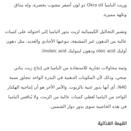
وزيت الباميا Okra oil ذو لون أصفر مشوب بخضرة، وله مذاق
ونكهة مميزة.
وتشير التحاليل الكيميائية لزيت بذور الباميا إلى احتوائه على كميات
عالية من الدهون غير المشبعة، بنوعيها الأحادي والعديد، مثل دهون
أوليك oleic acid ودهون لينوليك linoleic acid.
وثمة محاولات تجارية للاستفادة من الباميا في إنتاج زيت نباتي
صحي، وذلك لأن المكونات الدهنية في البذرة الواحد تتجاوز نسبة
40%، أي أنها بذور غنية بالزيوت. والأمر الأخر هو أن إنتاجية الهكتار
الواحد من الباميا تُعطي كميات عالية من الزيت، ولا يُنافس الباميا
في هذه الخاصية سوى بذور دوار الشمس.
القيمة الغذائية