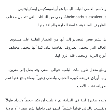
والاسم العلمي لنبات الباميا هو أبيلموسكيس إيسكيلينتيس
Abelmoschus esculentus. وهي من النباتات التي تتحمل مختلف
الظروف المناخية، خاصة الحارة والجافة منها.
بل تشير بعض المصادر إلى أنها من الخضار القليلة على مستوى
العالم التي تتحمل الظروف القاسية تلك. كما أنها تتحمل مختلف
أنواع التربة، وتتحمل قلة الري لها.
ويبلغ معدل طول نبات البامية حوالي المتر، وقد يصل إلى مترين.
ولها أوراق عريضة كبيرة الحجم، وتُعطي زهوراً بيضاء ينتج عنها ثمار
طويلة، تشبه الأصبع.
وتبدو صغيرة لينة في البداية، ثم لا تلبث أن تكبر حجماً وتزداد طولاً
وتكتسب بالتالي قواماً خشبياً، لتنمو في داخلها بذور بيضاء أو وردية