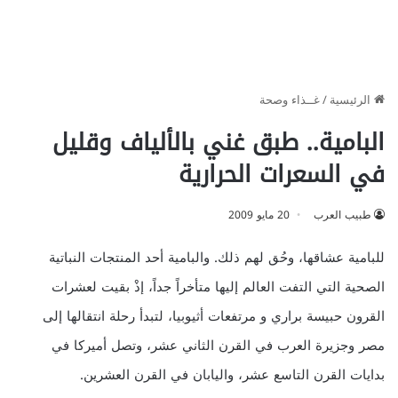
الرئيسية
/
غــذاء وصحة
البامية.. طبق غني بالألياف وقليل
في السعرات الحرارية
طبيب العرب
20 مايو 2009
للبامية عشاقها، وحُق لهم ذلك. والبامية أحد المنتجات النباتية
الصحية التي التفت العالم إليها متأخراً جداً، إذْ بقيت لعشرات
القرون حبيسة براري و مرتفعات أثيوبيا، لتبدأ رحلة انتقالها إلى
مصر وجزيرة العرب في القرن الثاني عشر، وتصل أميركا في
بدايات القرن التاسع عشر، واليابان في القرن العشرين.