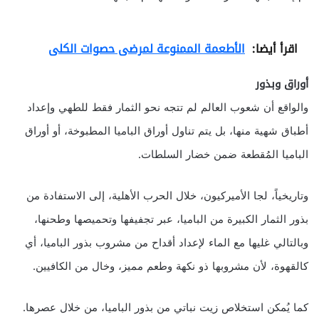
اقرأ أيضا:
الأطعمة الممنوعة لمرضى حصوات الكلى‬‎
أوراق وبذور
والواقع أن شعوب العالم لم تتجه نحو الثمار فقط للطهي وإعداد
أطباق شهية منها، بل يتم تناول أوراق الباميا المطبوخة، أو أوراق
الباميا المُقطعة ضمن خضار السلطات.
وتاريخياً، لجا الأميركيون، خلال الحرب الأهلية، إلى الاستفادة من
بذور الثمار الكبيرة من الباميا، عبر تجفيفها وتحميصها وطحنها،
وبالتالي غليها مع الماء لإعداد أقداح من مشروب بذور الباميا، أي
كالقهوة، لأن مشروبها ذو نكهة وطعم مميز، وخال من الكافيين.
كما يُمكن استخلاص زيت نباتي من بذور الباميا، من خلال عصرها.