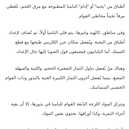
أطباق من “يخنة” أو “إدام” الباميا المطبوخة مع مرق اللحم، لتُعطي
مرقاً ثخيناً مخاطي القوام.
وفي مناطق، كالهند وغيرها، يتم قلي الباميا أولاً، ثم تُضاف لإعداد
أطباق من اليخنة. ويُفضل سكان جزر الكاريبي طبخها مع قطع
السمك. أما اليابانيون فيضيفون فول الصويا إليها حال الإعداد.
وهناك منْ يُفضل تناول الثمار الصغيرة الحجم، واللينة والسهلة
المضغ، بينما يُفضل آخرون الثمار الكبيرة الغنية بالبذور وذات القوام
الخشبي المتماسك.
وتتركز المواد اللزجة الدّبقة القوام للباميا في بذورها، إلا أن بقية
أجزاء الثمرة، وكذا أوراقها، تحتوي نفس المواد.