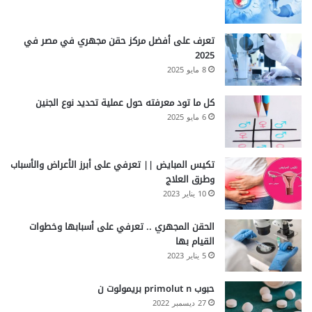
v
e
r
تعرف على أفضل مركز حقن مجهري في مصر في
2025
8 مايو 2025
كل ما تود معرفته حول عملية تحديد نوع الجنين
6 مايو 2025
تكيس المبايض || تعرفي على أبرز الأعراض والأسباب
وطرق العلاج
10 يناير 2023
الحقن المجهري .. تعرفي على أسبابها وخطوات
القيام بها
5 يناير 2023
حبوب primolut n بريمولوت ن
27 ديسمبر 2022