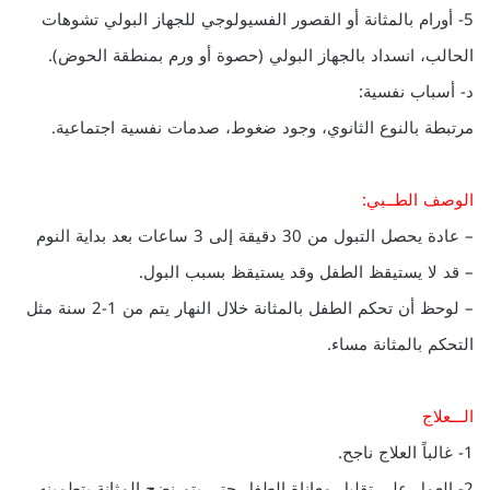
5- أورام بالمثانة أو القصور الفسيولوجي للجهاز البولي تشوهات
الحالب، انسداد بالجهاز البولي (حصوة أو ورم بمنطقة الحوض).
د- أسباب نفسية:
مرتبطة بالنوع الثانوي، وجود ضغوط، صدمات نفسية اجتماعية.
الوصف الطــبي:
– عادة يحصل التبول من 30 دقيقة إلى 3 ساعات بعد بداية النوم
– قد لا يستيقظ الطفل وقد يستيقظ بسبب البول.
– لوحظ أن تحكم الطفل بالمثانة خلال النهار يتم من 1-2 سنة مثل
التحكم بالمثانة مساء.
الـــعلاج
1- غالباً العلاج ناجح.
2- العمل على تقليل معاناة الطفل حتى بتم نضج المثانة بتطمينه،