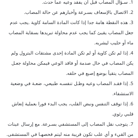
1. سـؤال المصاب قبل أن يفقد وعيه عما حدث.
2. الاتصال بالإسعاف بسـرعة وأخبارهم عن حالة المصاب.
3. هذه النقطة هامة جدا إذا كانت المادة السامة كاوية .يجب عدم
جعل المصاب يقيئ كما يجب عدم محاولة تبريدها بسقاية المصاب
ماء أو حليب ليشربه.
4. إذا لم تكن كاوية أو لم تكن المادة إحدى مشتقات البترول ولم
يكن المصاب في حال صدمة أو فاقد الوعي فيمكن محاولة جعـل
المصاب يتقيأ بوضع إصبع في حلقه.
5. إذا فقـد المصاب وعيه وظـل تنفسـه طبيعي، ضعـة في وضعية
الاستشفاء.
6. إذا توقف التنفس ونبض القلب، يجب البدء فورا بعملية إنعاش
قلبي رئوي.
7. يتوجب نقل المصاب إلى المستشفي بسـرعة. مع إرسال عينات
من القيء و أي علب تكون قريبة منه ليتم فحصهـا في المستشفى.