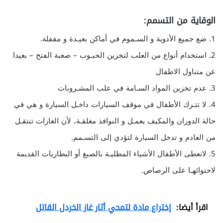
الوقاية من التسمم:
1. ضع جميع الأدوية و السـموم في أماكن بعيـدة و مقفلة.
2. استخدام أنواع من العلب لتخزين الحبـوب – صعبة الفتح – بعيدا
عن متناول الاطفال
3. عدم تخزين المواد السـامة في علب المشـروبات
4. لا تتـرك الأطفال في موقف السيارات داخـل السيارة و هي في
حالة الدوران والمكيف يعمـل و النوافذ مغلقـة، لأن الغازات تنتقـل
من العادم و تدخل السيارة لتؤدي إلى التسـمم.
5. لاتعطى الأطفال الأشياء المطليـة بالصبغ أو البطاريات القديمة
لاحتوائهـا على الرصاص.
اقرأ أيضا:
إختراع مادة لتمحي أثار غاز الخردل القاتل