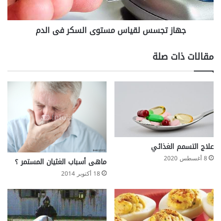
ج
س
ح
ل
جهاز تجسس لقياس مستوى السكر فى الدم
ب
ق
ا
ي
ل
ا
مقالات ذات صلة
ش
س
ب
م
ا
س
ب
ت
و
ى
ا
ل
س
علاج التسمم الغذائي
ك
8 أغسطس 2020
ماهى أسباب الغثيان المستمر ؟
ر
18 أكتوبر 2014
ف
ى
ا
ل
د