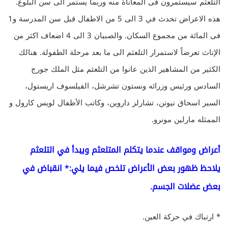
التلعثم سيستمرون فى المعاناة منه وربما يستمر الى سن البلوغ.
هذه الاعراض تحدث في 3 الى 5 من الاطفال قبل سن المدرسة و1
فى المائة من مجموع السكان. والصبيان 3 الى 4 اضعاف اكثر من
الإناث تعرضاً لاستمرار التلعثم الى ما بعد مرحلة الطفولة. هنالك
الكثير من المشاهير الذين عانوا من التلعثم مثل الملك جورج
السادس ورئيس وزرائه ونستون تشرشل، الفيلسوف اريستول،
السير اسحاق نيوتن، تشارلز داروين، وكاتب الأطفال لويس كارول و
الممثله مارلين مونرو.
أعراض ومواقف عندما يتكلم المتلعثم ويبدأ في التلعثم
يلاحظ ظهور بعض الأعراض تلخص فيما يلي:* انقباض في
بعض عضلات الجسم.
* ارتباك في حركة العين.