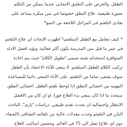
الطفل. والحرص على التعليق الايجابى عندما يتمكن من التكلم
بصورة طبيعية. علاج النطق خصوصا في سن مبكره يساعد على
تفادى التلعثم فى المراحل اللاحقة من النمو*
* كيف نتعامل مع الطفل المتلعثم؟ اظهرت الابحاث ان علاج التلعثم
فى عمر ما قبل سن المدرسة يكون أكثر فعالية. وتؤيد افضل الادله
المتوافرة استخدام تقنيه تسمى “تطويل الكلام” حيث يتم اعادة
تركيب الكلام للطفل المتلعثم. لا ينبغى للآباء الاعتقاد بأن الطفل
سوف يشفى تماما من التلعثم. على الآباء السعى دائما للمساعدة
المهنيه من اخصائي النطق اذا لوحظ تلعثم الطفل. اخصائي النطق
سيحدد ما اذا كان ينبغي بدء العلاج فورا، او ان كان من الافضل
الانتظار واحتمالية ان يحدث تقدم طبيعي. دراسات “يارى”، الباحث
البارز في التلعثم وجدت معدلات عالية من تلقائيه التشافى (الشفاء
دون اي علاج) تصل الى 75 في العالم. وتتضمن اساليب العلاج