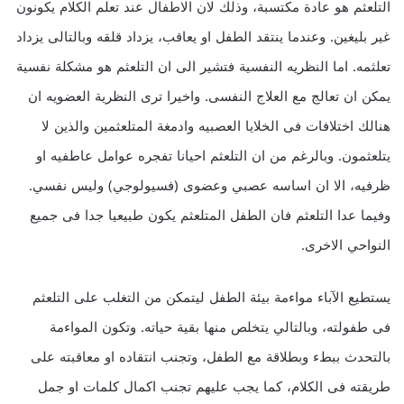
التلعثم هو عادة مكتسبة، وذلك لان الاطفال عند تعلم الكلام يكونون
غير بليغين. وعندما ينتقد الطفل او يعاقب، يزداد قلقه وبالتالى يزداد
تعلثمه. اما النظريه النفسية فتشير الى ان التلعثم هو مشكلة نفسية
يمكن ان تعالج مع العلاج النفسى. واخيرا ترى النظرية العضويه ان
هنالك اختلافات فى الخلايا العصبيه وادمغة المتلعثمين والذين لا
يتلعثمون. وبالرغم من ان التلعثم احيانا تفجره عوامل عاطفيه او
ظرفيه، الا ان اساسه عصبي وعضوى (فسيولوجي) وليس نفسي.
وفيما عدا التلعثم فان الطفل المتلعثم يكون طبيعيا جدا فى جميع
النواحي الاخرى.
يستطيع الآباء مواءمة بيئة الطفل ليتمكن من التغلب على التلعثم
فى طفولته، وبالتالي يتخلص منها بقية حياته. وتكون المواءمة
بالتحدث ببطء وبطلاقة مع الطفل، وتجنب انتقاده او معاقبته على
طريقته فى الكلام، كما يجب عليهم تجنب اكمال كلمات او جمل