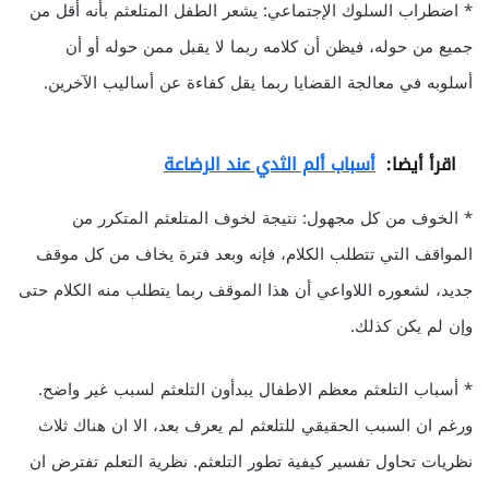
* اضطراب السلوك الإجتماعي: يشعر الطفل المتلعثم بأنه أقل من
جميع من حوله، فيظن أن كلامه ربما لا يقبل ممن حوله أو أن
أسلوبه في معالجة القضايا ربما يقل كفاءة عن أساليب الآخرين.
اقرأ أيضا:
أسباب ألم الثدي عند الرضاعة
* الخوف من كل مجهول: نتيجة لخوف المتلعثم المتكرر من
المواقف التي تتطلب الكلام، فإنه وبعد فترة يخاف من كل موقف
جديد، لشعوره اللاواعي أن هذا الموقف ربما يتطلب منه الكلام حتى
وإن لم يكن كذلك.
* أسباب التلعثم معظم الاطفال يبدأون التلعثم لسبب غير واضح.
ورغم ان السبب الحقيقي للتلعثم لم يعرف بعد، الا ان هناك ثلاث
نظريات تحاول تفسير كيفية تطور التلعثم. نظرية التعلم تفترض ان