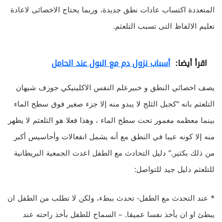
المتعددة اكتساب عادات نطق جديدة، وربما يحتاج الاخصائى لاعادة
تعليم الالفاظ التى تسبب التلعثم.
اقرأ أيضا:
أسباب نزول دم مع البول عند الحامل
يصف اخصائي النطق و خبيرعلم النفس الاكلينيكي جوزف شيهان
التلعثم بانه “كجبل الثلج لا يبدو منه إلا جزء صغير فوق سطح الماء
بينما معظمه مغمور تحت سطح الماء ، وهذا فعلا هو التلعثم لا يظهر
منه إلا كونه عيبا في النطق مع أنه يشمل انفعالات وأحاسيس أكبر
من ذلك بكثير.” دليل التحادث مع الطفل اعدت الجمعية البريطانية
للتلعثم دليل جيد للتواصل:
* عند التحدث مع الطفل- تحدث ببطء، ولكن لا تطلب من الطفل ان
يبطئ او ان يأخذ نفسا عميقا. – السماح للطفل بأخذ راحته عند