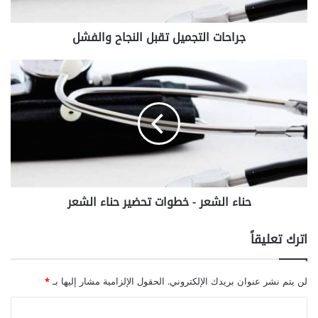
ل
ت
جراحات التجميل تقبل النجاح والفشل
ج
م
ي
ح
ل
ن
ت
ا
ق
ء
ب
ا
ل
ل
ا
ش
ل
ع
ن
ر
حناء الشعر - خطوات تحضير حناء الشعر
ج
-
ا
خ
ح
ط
اترك تعليقاً
و
و
ا
ا
ل
ت
لن يتم نشر عنوان بريدك الإلكتروني.
الحقول الإلزامية مشار إليها بـ
*
ف
ت
ش
ح
ا