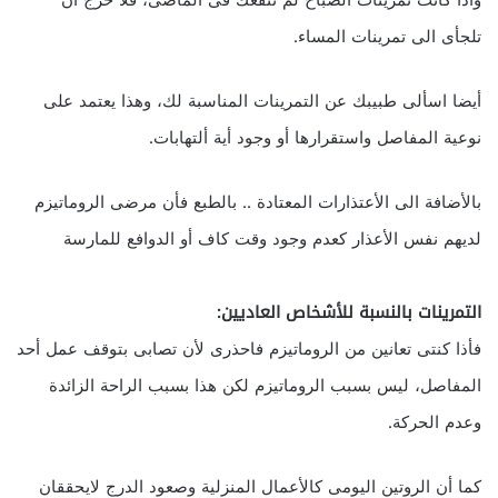
واذا كانت تمرينات الصباح لم تنفعك فى الماضى، فلا حرج أن
تلجأى الى تمرينات المساء.
أيضا اسألى طبيبك عن التمرينات المناسبة لك، وهذا يعتمد على
نوعية المفاصل واستقرارها أو وجود أية ألتهابات.
بالأضافة الى الأعتذارات المعتادة .. بالطبع فأن مرضى الروماتيزم
لديهم نفس الأعذار كعدم وجود وقت كاف أو الدوافع للمارسة
التمرينات بالنسبة للأشخاص العاديين:
فأذا كنتى تعانين من الروماتيزم فاحذرى لأن تصابى بتوقف عمل أحد
المفاصل، ليس بسبب الروماتيزم لكن هذا بسبب الراحة الزائدة
وعدم الحركة.
كما أن الروتين اليومى كالأعمال المنزلية وصعود الدرج لايحققان