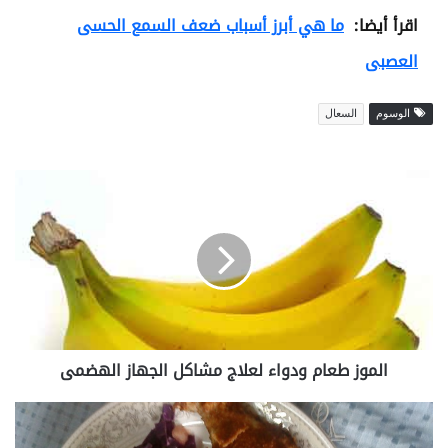
اقرأ أيضا:
ما هي أبرز أسباب ضعف السمع الحسى
العصبى
الوسوم
السعال
ا
ل
م
و
ز
ط
ع
ا
م
الموز طعام ودواء لعلاج مشاكل الجهاز الهضمى
و
د
و
ا
ا
ل