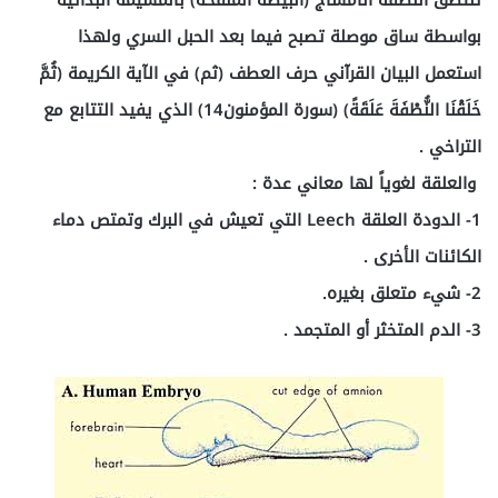
تلتصق النطفة الأمشاج (البيضة الملقحة) بالمشيمة البدائية
بواسطة ساق موصلة تصبح فيما بعد الحبل السري ولهذا
استعمل البيان القرآني حرف العطف (ثم) في الآية الكريمة (ثُمَّ
خَلَقْنَا النُّطْفَةَ عَلَقَةً) (سورة المؤمنون14) الذي يفيد التتابع مع
التراخي .
والعلقة لغوياً لها معاني عدة :
1- الدودة العلقة Leech التي تعيش في البرك وتمتص دماء
الكائنات الأخرى .
2- شيء متعلق بغيره.
3- الدم المتخثر أو المتجمد .