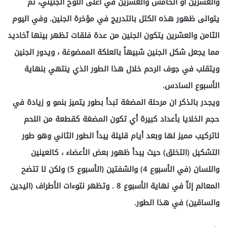
والعشرين أو الخامس والعشرين في أعلى اللوح الجنيني، ثم
يتوالى ظهور هذه الكتل بالتدريج في مؤخرة الجنين. وفي اليوم
الثامن والعشرين يتكون الجنين من عدة فلقات تظهر بينها آخاديد
مما يجعل شكل الجنين شبيهاً بالعلكة الممضوغة ، ويدور الجنين
ويتقلب في جوف الرحم خلال هذا الطور الذي ينتهي بنهاية
الأسبوع السادس.
ويجدر بالذكر ان مرحلة المضغة تبدأ بطور يتميز بنمو و زيادة في
حجم الخلايا بأعداد كبيرة أي تكون المضغة كقطعة من اللحم
لاتركيب مميز لها وبعد أيام قليلة يبدأ الطور الثاني وهو طور
التشكيل (التخلق) حيث يبدأ ظهور بعض الأعضاء ، كالعينين
واللسان (في الأسبوع 4) والشفتين (الأسبوع 5) ولكن لا تتضح
المعالم إلاّ في نهاية الأسبوع 8 . وتظهر نتوءات الأطراف (اليدين
والساقين) في هذا الطور.