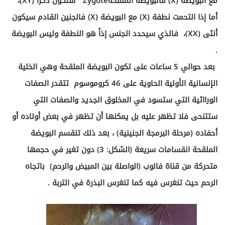
مع البويضة (X) فالبويضة الملقحةZygote ستكون ذكراً (XY)،
أما إذا التحمت نطفة (X) مع البويضة (X) فالجنين القادم سيكون
أنثى (XX)، فالذي سيحدد الجنس إذاً هو النطفة وليس البويضة
.
بعد حوالي 5 ساعات على تكون البويضة الملقحة وهي الخلية
الإنسانية الأولية الحاوية على 46 كروموسوم تتقدر الصفات
الورااثية التي ستسود في المخلوق الجديد والصفات التي
ستتنحى فلا تظهر عليه بل يمكنها أن تظهر في بعض أولاده أو
أحفاده (مرحلة البرمجة الجنينية) ، بعد ذلك تنقسم البويضة
الملقحة انقسامات سريعة (الشكل: 3) دون تغير في حجمها
متحركة من قناة فالوب (الواصلة بين المبيض والرحم) باتجاه
الرحم حيث تنغرس فيه كما تنغرس البذرة في التربة .