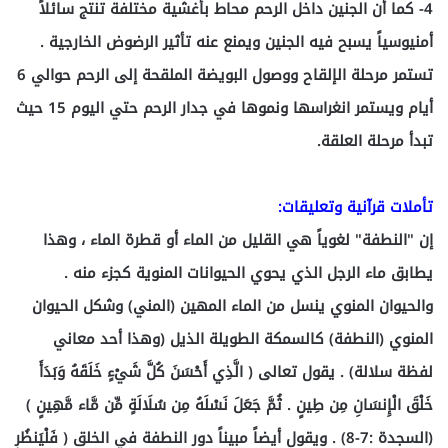
4- كما أن الجنين داخل الرحم محاط بأغشية مختلفة تنتج سائلاً
أمنيوسياً يسبح فيه الجنين ويمنع عنه تأثير الرضوض الخارجية .
تستمر مرحلة الإلقاح ووصول البويضة الملقحة إلى الرحم حوالي 6
أيام ويستمر انغراسها ونموها في جدار الرحم حتي اليوم 15 حيث
تبدأ مرحلة العلقة.
تأملات قرآنية وتعليقات:
إن "النطفة" لغوياً هي القليل من الماء أو قطرة الماء ، وهذا
يطابق ماء الرجل الذي يحوي الحيوانات المنوية كجزء منه .
والحيوان المنوي ينسل من الماء المهين (المني) وشكل الحيوان
المنوي (النطفة) كالسمكة الطويلة الذيل (وهذا أحد معاني
لفظة سلالة) . يقول تعالى ( الَّذِي أَحْسَنَ كُلَّ شَيْءٍ خَلَقَهُ وَبَدَأَ
خَلْقَ الْإِنسَانِ مِن طِينٍ . ثُمَّ جَعَلَ نَسْلَهُ مِن سُلَالَةٍ مِّن مَّاء مَّهِينٍ )
(السجدة :7-8) . ويقول أيضاً مبيناً دور النطفة في الخلق ( فَلْيَنظُرِ