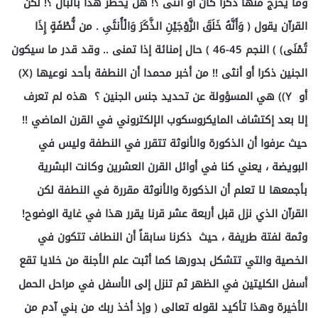
وما يخرج منها ذكرا كان أو أنثى ؟! هل يخطر هذا بالبال ؟! لكن
القرآن يقول ( وَأَنَّهُ خَلَقَ الزَّوْجَيْنِ الذَّكَرَ وَالْأُنثَىِ . من نُّطْفَةٍ إِذَا
تُمْنَى) ) النجم 45-46 ) حال إمنائة إذا تمنى .. وقد قدر ما سيكون
الجنين ذكرا أو أنثى !! من أخبر محمدا أن النطفة بأحد نوعيها (X)
أو Y)) هي المسؤولة عن تحديد جنس الجنين ؟ هذه لم تعرف
إلا بعد إكتشاف المايكروسكوب الإلكتروني في القرن الماضي !!
حيث عرفوا أن الذكورة والأنوثة تتقرر في النطفة وليس في
البويضة ، يعني كنا في أوائل القرن العشرين وكانت البشرية
بأجمعها لا تعلم أن الذكورة والأنوثة مقررة في النطفة لكن
القرآن الذي نزل قبل أربعة عشر قرنا يقرر هذا في غاية الوضوح!
وثمة لفتة طريفة ، حيث ذكرنا سابقاً أن النطاف تتكون في
الخصية والتي تتشكل بدورها كما أثبت علم الأجنة من خلايا تقع
أسفل الكليتين في الظهر ثم تنزل إلى الأسفل في مراحل الحمل
الأخيرة وهذا تأكيد لقوله تعالى ( وإذ أخذ ربك من بني آدم من