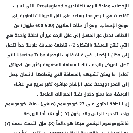
الإخصاب، ومادة البروستاغلاندينProstaglandin التي تسبب
تقلصات في الرحم مما يساعد على نقل الحيوانات المنوية إلى
موقع الإخصاب. ومع أن مئات الملايين (500-600 مليون) من
النطاف تدخل عبر المهبل إلى عنق الرحم غير أن نطفة واحدة هي
التي تلقح البويضة (الشكل: 2) ، قاطعة مسافة طويلة جداً لتصل
إلى مكان الإخصاب في قناة فالوب الرحمية Uterine Tube التي
تصل المبيض بالرحم ، تلك المسافة المحفوفة بكثير من العوائق
تعادل ما يمكن تشبيهه بالمسافة التي يقطعها الإنسان ليصل
إلى القمر ! ويحدث عقب الإلقاح مباشرة تغير سريع في غشاء
البويضة مما يمنع دخول بقية الحيوانات المنوية .
إن النطفة تحتوي على 23 كروموسوم (صبغي) ، منها كروموسوم
واحد لتحديد الجنس وقد يكون (Y ) أو (X) أما البويضة
فالكروموسوم الجنسي فيها هو دائماً (X)، فإن التحمت نطفة (Y)