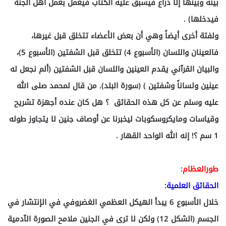
بينه وبينها إلا ذراع فيسبق عليه الكتاب فيعمل بعمل أهل الجنة
فيدخلها) .
ولفتة أخرى أيضاً وهي أن بعض الأعضاء تتخلق قبل غيرها،
فالعينان واللسان (الأسبوع 4) تتخلق قبل الشفتين (الأسبوع 5)،
والبيان القرآني يقدم العينين واللسان قبل الشفتين (ألم نجعل له
عينين ولساناً وشفتين ) (سورة البلد). من قال لمحمد صلى الله
عليه وسلم عن كل هذه الحقائق ؟ هل كان عنده أجهزة تشريح
وقياسات ومايكروسكوبات ليخبرنا عن أوصاف جنين لا يتجاوز طوله
1 سم ؟! إنه الله الواحد القهار .
طورالعظام:
الحقائق العلمية:
خلال الأسبوع 6 يبدأ الهيكل العظمي الغضروفي في الإنتشار في
الجسم (الشكل 12) ولكن لا ترى في الجنين ملامح الصورة الآدمية