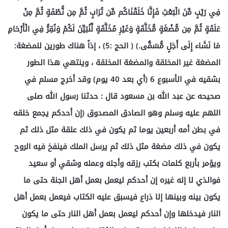
فِي رَيْبٍ مِّنَ الْبَعْثِ فَإِنَّا خَلَقْنَاكُم مِّن تُرَابٍ ثُمَّ مِن نُّطْفَةٍ ثُمَّ مِنْ
عَلَقَةٍ ثُمَّ مِن مُّضْغَةٍ مُّخَلَّقَةٍ وَغَيْرِ مُخَلَّقَةٍ لِّنُبَيِّنَ لَكُمْ وَنُقِرُّ فِي الْأَرْحَامِ
مَا نَشَاء إِلَى أَجَلٍ مُّسَمًّى.) ( الحج :5) ، إذاً هناك طورين للمضغة:
المضغة غير المخلقة والمضغة المخلقة ، وينتهي هذا الطور
بشقيه في الأسبوع 6 (أي بعد 40 يوم) وقد أخرج مسلم في
صحيحه عن عبد الله بن مسعود قال : حدثنا رسول الله صلى
اللهم عليه وسلم وهو الصادق المصدوق (إن أحدكم يجمع خلقه
في بطن أمه أربعين يوما ثم يكون في ذلك علقة مثل ذلك ثم
يكون في ذلك مضغة مثل ذلك ثم يرسل الملك فينفخ فيه الروح
ويؤمر بأربع كلمات بكتب رزقه وأجله وعمله وشقي أو سعيد
فوالذي لا إله غيره إن أحدكم ليعمل بعمل أهل الجنة حتى ما
يكون بينه وبينها إلا ذراع فيسبق عليه الكتاب فيعمل بعمل أهل
النار فيدخلها وإن أحدكم ليعمل بعمل أهل النار حتى ما يكون