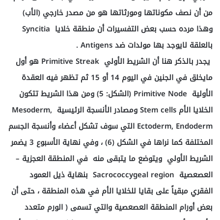
من أن نصف مكوناتها ومورثاتها هو من مصدر خارجي (الأب)
وهذا مرده حسب بعض التفسيرات أن منطقة خلايا Syncitia
بالعلقة لايوجد بها مولدات ضد Antigens .
يجدر بالذكر هنا أن الشريط الأولي Primitive Streak هو أول
مايخلق في الجنين في اليوم 14 أو 15 ثم تظهر فيه العقدة
الأولية Primitive Node (الشكل: 5) ومن هذا الشريط تتكون
الخلايا الأم Stem cells ومصادر الأنسجة الرئيسية Mesoderm,
Ectoderm, Endoderm التي سوف تشكل أعضاء وأنسجة الجسم
المختلفة كما نراها في الشكل (6) ، وفي نهاية الأسبوع 3 يضمر
الشريط الأولي ويتوضع ما يتبقى منه في المنطقة العجزية –
العصعصية Sacrococcygeal region بنهاية ذيل العمود
الفقري مبقياً على بقايا للخلايا الأم في هذه المنطقة ، حتى أن
بعض أورام المنطقة العصعصية والتي تسمى ( الورم متعدد