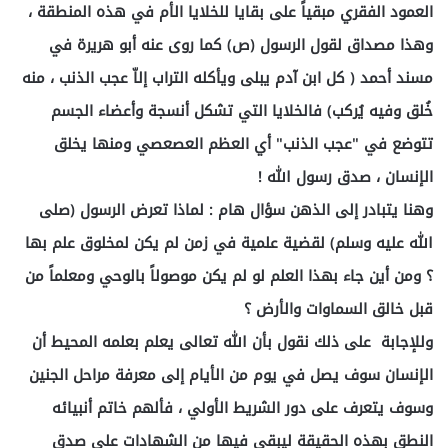
العمود الفقري مبقياً على بقايا للخلايا الأم في هذه المنطقة ،
وهذا مصداق لقول الرسول (ص) كما روى عنه أبو هريرة في
مسند أحمد ( كل ابن آدم يبلى ويأكله التراب إلاّ عجب الذنب ، منه
خُلق وفيه يُركب) فالخلايا التي تشكل أنسجة وأعضاء الجسم
تتوضع في "عجب الذنب" أي العظم العصعصي ومنها يخلق
الإنسان ، صدق رسول الله !
وهنا يتبادر إلى الذهن سؤال هام : لماذا تعرض الرسول (صلى
الله عليه وسلم) لقضية علمية في زمن لم يكن لمخلوق علم بها
؟ ومن أين جاء بهذا العلم لو لم يكن موصولاً بالوحي ومعلماً من
قبل خالق السماوات والأرض ؟
وللإجابة على ذلك نقول بأن الله تعالى يعلم بعلمه المحيط أن
الإنسان سوف يصل في يوم من الأيام إلى معرفة مراحل الجنين
وسوف يتعرف على دور الشريط الأولي ، فألهم خاتم أنبيائه
النطق بهذه الحقيقة ليبقى فيها من الشهادات على صدق