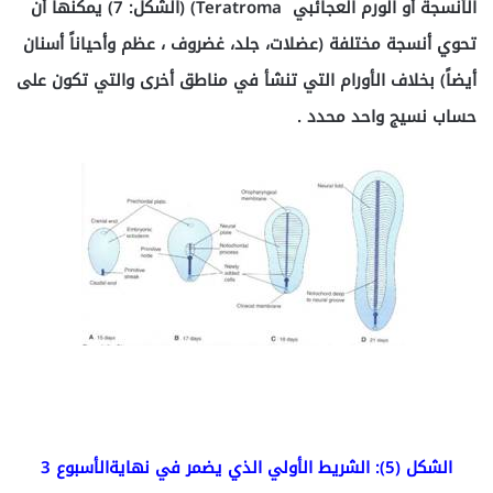
الأنسجة أو الورم العجائبي Teratroma) (الشكل: 7) يمكنها أن
تحوي أنسجة مختلفة (عضلات، جلد، غضروف ، عظم وأحياناً أسنان
أيضاً) بخلاف الأورام التي تنشأ في مناطق أخرى والتي تكون على
حساب نسيج واحد محدد .
الشكل (5): الشريط الأولي الذي يضمر في نهايةالأسبوع 3