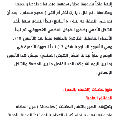
إليها ملكاً فصورها وخلق سمعها وبصرها وجلدها ولحمها
وعظامها ، ثم قال : يا ربّ أذكر أم أنثى ) صحيح مسـلم . بعد أن
يمر على النطفة 42 ليلة ( 6 أسابيع) يبدأ التصوير فيها لأخذ
الشكل الآدمي بظهور الهيكل العظمي الغضروفي، ثم تبدأ
الأعضاء التناسلية الظاهرة بالظهور فيما بعد (الأسبوع 10) .
وفي الأسبوع السابع (الشكل 13) تبدأ الصورة الآدمية في
الوضوح نظراً لبداية انتشار الهيكل العظمي، فيمثل هذا الأسبوع
(ما بين اليوم 40 و45) الحد الفاصل ما بين المضغة والشكل
الإنساني.
طورالعضلات (الكساء باللحم) :
الحقائق العلمية:
يتميّزهذا الطور بانتشار العضلات ( Muscles ) حول العظام
وإحاطتها بها ، وبتمام كساء العظم باللحم تبدأ الصورة الآدمية