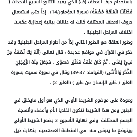
باستخدام حرف العطف (ف) الذي يفيد التتابع السريع للأحداث (ً
فَخَلَقْنَا الْعَلَقَةَ مُضْغَةً) (سورة المؤمنون14) . إذاً حتى استعمال
حروف العطف المختلفة كانت له دلالات بيانية إعجازية عكست
اختلاف المراحل الجنينية .
وطور العلقة هو الطور الثاني إذاً من أطوار المراحل الجنينية وقد
ذكر في القرآن في مواضع عديدة ، قال تعالى (أَلَمْ يَكُ نُطْفَةً مِنْ
مَنِيٍّ يُمْنَى . ثُمَّ كَانَ عَلَقَةً فَخَلَقَ فَسَوَّى . فَجَعَلَ مِنْهُ الزَّوْجَيْنِ
الذَّكَرَ وَالأُنثَى) (القيامة: 37-39) وقال في سورة سميت بسورة
العلق ( خلق الإنسان من علق ) (العلق 2) .
وعودة على موضوع الشريط الأولي الذي هو أول مايخلق في
الجنين ومن هذا الشريط تتكون الخلايا الأم وأعضاء وأنسجة
الجسم المختلفة وفي نهاية الأسبوع 3 يضمر الشريط الأولي
ويتوضع ما يتبقى منه في المنطقة العصعصية بنهاية ذيل