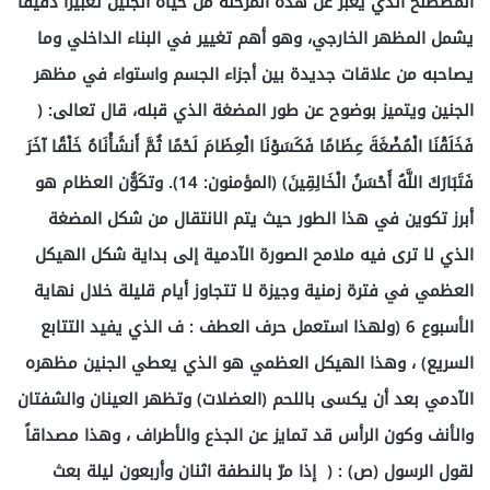
المصطلح الذي يعبر عن هذه المرحلة من حياة الجنين تعبيراً دقيقاً
يشمل المظهر الخارجي، وهو أهم تغيير في البناء الداخلي وما
يصاحبه من علاقات جديدة بين أجزاء الجسم واستواء في مظهر
الجنين ويتميز بوضوح عن طور المضغة الذي قبله، قال تعالى: (
فَخَلَقْنَا الْمُضْغَةَ عِظَامًا فَكَسَوْنَا الْعِظَامَ لَحْمًا ثُمَّ أَنشَأْنَاهُ خَلْقًا آخَرَ
فَتَبَارَكَ اللَّهُ أَحْسَنُ الْخَالِقِينَ) (المؤمنون: 14). وتكَوُّن العظام هو
أبرز تكوين في هذا الطور حيث يتم الانتقال من شكل المضغة
الذي لا ترى فيه ملامح الصورة الآدمية إلى بداية شكل الهيكل
العظمي في فترة زمنية وجيزة لا تتجاوز أيام قليلة خلال نهاية
الأسبوع 6 (ولهذا استعمل حرف العطف : ف الذي يفيد التتابع
السريع) ، وهذا الهيكل العظمي هو الذي يعطي الجنين مظهره
الآدمي بعد أن يكسى باللحم (العضلات) وتظهر العينان والشفتان
والأنف وكون الرأس قد تمايز عن الجذع والأطراف ، وهذا مصداقاً
لقول الرسول (ص) : ( إذا مرّ بالنطفة اثنان وأربعون ليلة بعث