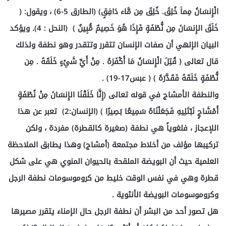
الْإِنسَانُ مِماَ خُلِقَ. خُلِقَ مِن مَّاء دَافِقٍ) (الطارق 5-6) ، ويقول: (
خَلَقَ الإِنسَانَ مِن نُّطْفَةٍ فَإِذَا هُوَ خَصِيمٌ مُّبِينٌ ) (النحل : 4). ويؤكد
البيان الإلهي أن صفات الإنسان تتقرر وتتقدر وهو نطفة ولذلك
قال تعالى ( قُتِلَ الْإِنسَانُ مَا أَكْفَرَهُ . مِنْ أَيِّ شَيْءٍ خَلَقَهُ . مِن
نُّطْفَةٍ خَلَقَهُ فَقَدَّرَهُ ) ( عبس17-19) .
والنطفة الأمشاج في قوله تعالى (إِنَّا خَلَقْنَا الإِنسَانَ مِنْ نُطْفَةٍ
أَمْشَاجٍ نَبْتَلِيهِ فَجَعَلْنَاهُ سَمِيعًا بَصِيرًا ) (الإنسان:2) تعبر عن هذا
اللإعجاز ، فلغوياً هي نطفة (صغيرة كالقطرة) مفردة ، ولكن
تركيبها مؤلف من أخلاط مجتمعة (أمشاج) وهذا يطابق الملاحظة
العلمية حيث أن البويضة الملقحة بالحيوان المنوي هي على شكل
قطرة وهي في نفس الوقت خليط من كروموسومات نطفة الرجل
وكروموسومات البويضة الأنثوية .
هل تصور أحد من البشر أن نطفة الرجل حال الإمناء يتقرر مصيرها