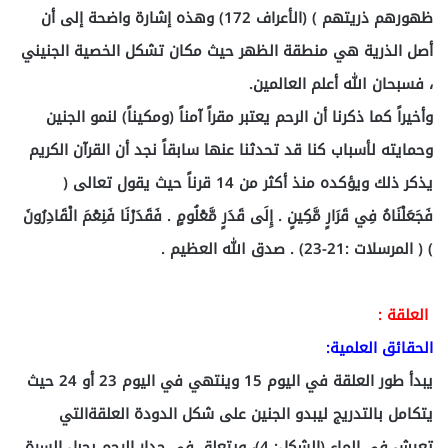
ظهورهم ذريتهم ) (الأعراف 172) وهذه إشارة واضحة إلى أن
أصل الذرية هي منطقة الظهر حيث مكان تشكل الخصية الجنيني
، فسبحان الله أعلم العالمين.
وأخيراً كما ذكرنا أن الرحم يعتبر مقراً آمناً (ومكيناً) لنمو الجنين
وحمايته لأسباب كنا قد تحدثنا عنها سابقاً نجد أن القرآن الكريم
يذكر ذلك ويؤكده منذ أكثر من 14 قرناً حيث يقول تعالى (
فَجَعَلْنَاهُ فِي قَرَارٍ مَّكِينٍ . إِلَى قَدَرٍ مَّعْلُومٍ . فَقَدَرْنَا فَنِعْمَ الْقَادِرُونَ
) ( المرسلات :21-23) . صدق الله العظيم .
العلقة :
الحقائق العلمية:
يبدأ طور العلقة في اليوم 15 وينتهي في اليوم 23 أو 24 حيث
يتكامل بالتدريج ليبدو الجنين على شكل الدودة العلقةالتي
تعيش في الماء (الشكل: 4)، ويتعلق في جدار الرحم بحبل السرة