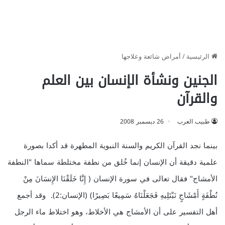
الرئيسية
/
أمراض شائعة وعلاجها
الجنين ونشأة الإنسان بين العلم
والقرآن
طبيب العرب
26 ديسمبر 2008
بينما نجد القرآن الكريم والسنة النبوية المطهرة قد أكدا بصورة
علمية دقيقة أن الإنسان إنما خُلق من نطفة مختلطة سماها "النطفة
الأمشاج" فقال تعالى في سورة الإنسان ( إِنَّا خَلَقْنَا الإِنسَانَ مِنْ
نُطْفَةٍ أَمْشَاجٍ نَبْتَلِيهِ فَجَعَلْنَاهُ سَمِيعًا بَصِيرًا) (الإنسان:2). وقد أجمع
أهل التفسير على أن الأمشاج هي الأخلاط، وهو اختلاط ماء الرجل