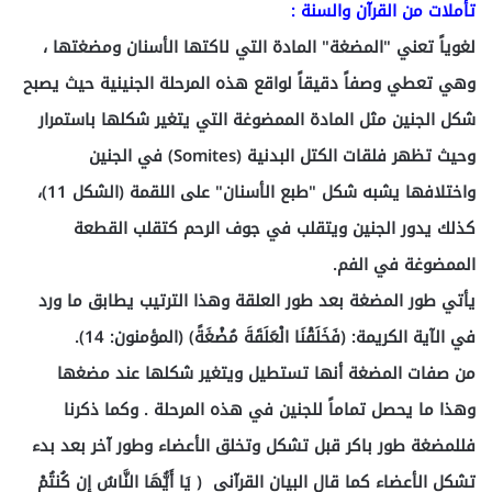
تأملات من القرآن والسنة :
لغوياً تعني "المضغة" المادة التي لاكتها الأسنان ومضغتها ،
وهي تعطي وصفاً دقيقاً لواقع هذه المرحلة الجنينية حيث يصبح
شكل الجنين مثل المادة الممضوغة التي يتغير شكلها باستمرار
وحيث تظهر فلقات الكتل البدنية (Somites) في الجنين
واختلافها يشبه شكل "طبع الأسنان" على اللقمة (الشكل 11)،
كذلك يدور الجنين ويتقلب في جوف الرحم كتقلب القطعة
الممضوغة في الفم.
يأتي طور المضغة بعد طور العلقة وهذا الترتيب يطابق ما ورد
في الآية الكريمة: (فَخَلَقْنَا الْعَلَقَةَ مُضْغَةً) (المؤمنون: 14).
من صفات المضغة أنها تستطيل ويتغير شكلها عند مضغها
وهذا ما يحصل تماماً للجنين في هذه المرحلة . وكما ذكرنا
فللمضغة طور باكر قبل تشكل وتخلق الأعضاء وطور آخر بعد بدء
تشكل الأعضاء كما قال البيان القرآني ( يَا أَيُّهَا النَّاسُ إِن كُنتُمْ