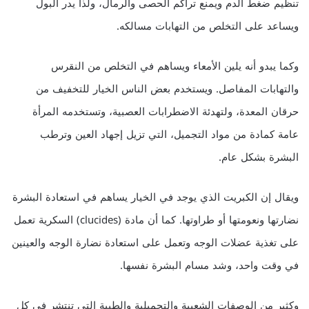
تنظيم ضغط الدم ويمنع تراكم الحصى والرمال، ولذا يدر البول
ويساعد على التخلص من التهابات مسالكه.
وكما يبدو أنه يلين الأمعاء ويساهم في التخلص من النقرس
والتهابات المفاصل. ويستخدم بعض الناس الخيار للتخفيف من
حرقان المعدة، ولتهدئة الاضطرابات العصبية، وتستخدمه المرأة
عامة كمادة من مواد التجميل، التي تزيل إجهاد العين وترطب
البشرة بشكل عام.
ويقال إن الكبريت الذي يوجد في الخيار يساهم في استعادة البشرة
نضارتها ونعومتها أو طراوتها. كما أن مادة (clucides) السكرية تعمل
على تغذية عضلات الوجه وتعمل على استعادة نضارة الوجه والعينين
في وقت واحد، وشد مسام البشرة نفسها.
وكثير من الوصفات الشعبية والتجميلية والطبية التي تنتشر في كل