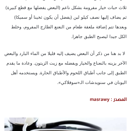
ثلاث حبات خيار مفرومة بشكل ناعم (البعض يفضلها مع قطع كبيرة)
ثم يضاف إليها نصف كيلو لبن (يفضل أن يكون ثخينا أو سميكا)
وبعدها تتم إضافة ملعقة طعام من النعنع الطازج المفروم، وخلط
الكل جيدا ليصبح الطبق جاهزا.
لا بد هنا من ذكر أن البعض يضيف إليه قليلا من الماء البارد والبعض
الآخر يزينه بالنعناع والخيار ويفضله مع زيت الزيتون. وعادة ما يقدم
الطبق إلى جانب أطباق اللحوم والأطباق الحارة. ويستخدمه أهل
اليونان في سنويدشات الـ«سوفلاكي».
المصدر : masrawy
ز
ي