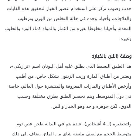
حدب وصوب تركز على استخدام عصير الخيار لتحقيق هذه الغايات
والعلاجات، وأحيانا وحده في حالة التخلص من الوزن وترطيب
المعدة، وأحيانا مخلوطا بغيره من الثمار والمواد كماء الورد والحليب
وغيره.
وصفة (اللبن بالخيار):
هذا الطبق البسيط الذي يطلق عليه أهل اليونان اسم «تزازيكي»،
ويعتبر من أطباق المازة وزيت الزيتون بشكل خاص، من أطيب
وأرخص الأطباق والمازات المعروفة والمنتشرة حول العالم، خاصة
في دول المتوسط. ويتم تحضير الطبق بطرق مختلفة وحسب
الذوق، لكن جوهره واحد وهو الخيار واللبن.
ولتحضيره (لـ 4 أشخاص)، عادة يتم في البداية طحن فص ثوم
متوسط الحجم مع نصف ملعقة شاي من الملح، يضاف إلى ذلك