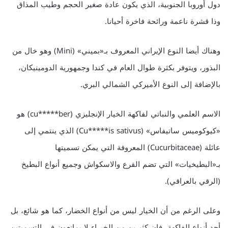
دول أوروبا الجنوبية، الذي يكون عادة صغير الحجم وطيب المذاق
وذا قشرة ناعمة ورائحة فاخرة أحيانا.
وهناك أيضا النوع الإيراني المعروف بـ«بميني» (Mini) وهو خال من
البذور، ويتوفر بكثرة طوال العام في كندا وجمهورية الدومينيكان،
بالإضافة إلى النوع الأميركي الشمالي البري.
الاسم العلمي والنباتي لفاكهة الخيار الإنجليزي (cu*****ber) هو
«كيوكوميس ساتيفاس» (Cu*****is sativus) الذي ينتمي إلى
عائلة (Cucurbitaceae) المعروفة التي يمكن تسميتها
بـ«البطيخيات» التي تضم القرع والاسكواش وجميع أنواع البطيخ
(الرقي بالعراقي).
وعلى الرغم من أن الخيار ليس من أنواع الخضار، كما هو شائع، بل
أحد أنواع الفاكهة، فإن كثيرين من الخبراء لا يمانعون في التسميتين.