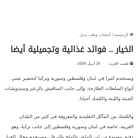
الرئيسية
/
أعشاب وطب بديل
الخيار .. فوائد غذائية وتجميلية أيضا
طبيب العرب
26 أبريل 2009
ويستخدم كثيرا في لبنان وفلسطين وسورية وتركيا لتحضير شتى
أنواع السلطات الطازجة، وإلى جانب المناقيش بالزعتر وسندويشات
الجبنة واللبنة والكشك أحيانا.
والكشك من المآكل التقليدية والمعروفة في كثير من البلدان
العربية، خاصة في لبنان وسورية وفلسطين إلى جانب تركيا، وهو
دقيق مصنوع من لبن الماعز والملح والبرغل. ويستخدم مخلل الخيار