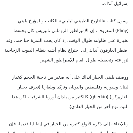
إسرائيل آنذاك.
ويقول كتاب «التاريخ الطبيعي لبليني» للكاتب والمؤرخ بليني
(Pliny) المعروف، إن الإمبراطور الروماني تابيريس كان يحتفظ
بخيارة على طاولته طوال الوقت، إذ كان يحب الثمرة حبا جما، وقد
اضطر العارفون آنذاك إلى اختراع نظام أشبه بنظام البيوت الزجاجية
لزراعته وتحصيله طوال العام للإمبراطور الشهير.
ووصف بليني الخيار آنذاك على أنه صغير من ناحية الحجم كخيار
لبنان وسورية وفلسطين واليونان وتركيا وبلغاريا (تعرف بخيار
الغاريركن) (gherkin) كالكثير من بلدان أوروبا الشرقية، لكن هذا
النوع نوع آخر من الخيار العادي).
وبالإضافة إلى ذكره لأنواع كثيرة من الخيار في إيطاليا قديما، فإن