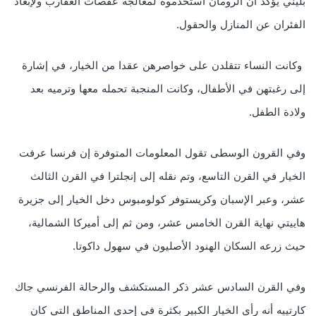
بليني يؤكد أن الرومان استخدموه لمعالجة عقصات العقارب ولإبعاد
الفئران عن المنازل والحقول.
وكانت النساء تتقلدن على خواصرهن عقدا من الخيار، في إشارة
إلى رغبتهن في الأطفال، وكانت المنجبة تحمله معها وترميه بعد
ولادة الطفل.
وفي القرون الوسطى تقول المعلومات المتوفرة إن فرنسا عرفت
الخيار في القرن التاسع، وتم نقله إلى إنجلترا في القرن الثالث
عشر، وعبر الإسبان وكريستوفر كولومبوس دخل الخيار إلى جزيرة
هاييتي نهاية القرن الخامس عشر، ومن ثم إلى أميركا الشمالية،
حيث زرعه السكان الهنود الأصليون في سهول داكوتا.
وفي القرن السادس عشر ذكر المستكشف والرحالة الفرنسي جاك
كارتييه أنه رأى الخيار الكبير بكثرة في إحدى المناطق التي كان