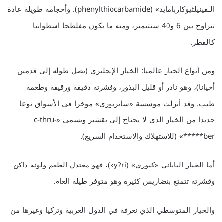
الـفينيلثيوكاربامايد» (phenylthiocarbamide). وأحجامه طويلة عادة
تتراوح بين 6 و40 سنتيمتر، ومنه ما يكون مفلطحا اسطوانيا
كالفطر.
ومن أنواع الخيار عالميا: الخيار الإنجليزي (يصل طوله إلى قدمين
أحيانا)، وهو نادر أو قليل البذور، وقشرته دقيقة ورقيقة وطعمه
طيب. وقد أنزلت مؤسسة «سانزبوري» مؤخرا في الأسواق نوعا
جديدا من الخيار الذي لا يحتاج إلى تقشير ويسمى «c-thru-
*****ber» (للاستهلاك والاستخدام السريع).
أما الخيار الياباني «كيوري» (ky?ri)، فهو معتدل الطعم ولونه داكن
وقشرته تتمتع بتضاريس كثيرة وهو متوفر طيلة العام.
والخيار المتوسطي الذي نعرفه في الدول العربية وتركيا وغيرها من