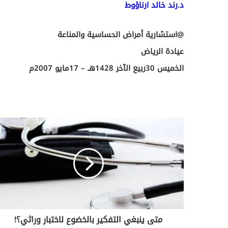
د.رند خالد ارناؤوط
@استشارية أمراض الحساسية والمناعة
عيادة الرياض
الخميس 30ربيع الآخر 1428هـ – 17مايو 2007م
م
ت
ى
ي
ن
ب
غ
ي
ا
متى ينبغي التفكير بالخضوع لاختبار وراثي؟!
ل