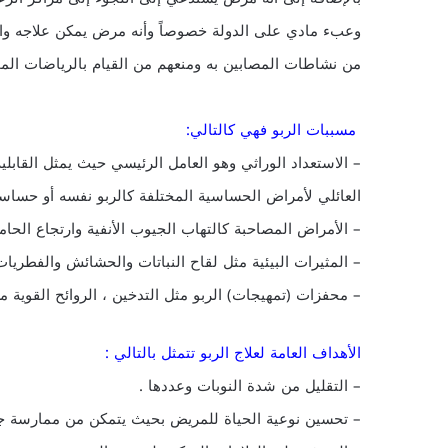
وعبء مادي على الدولة خصوصاً وأنه مرض يمكن علاجه وال
من نشاطات المصابين به ومنعهم من القيام بالرياضات الم
مسببات الربو فهي كالتالي:
– الاستعداد الوراثي وهو العامل الرئيسي حيث يمثل القابلية
العائلي لأمراض الحساسية المختلفة كالربو نفسه أو حساس
– الأمراض المصاحبة كالتهاب الجيوب الأنفية وارتجاع الحا
– المثيرات البيئية مثل لقاح النباتات والحشائش والفطريا
– محفزات (تمهيجات) الربو مثل التدخين ، الروائح القوية 
الأهداف العامة لعلاج الربو تتمثل بالتالي :
– التقليل من شدة النوبات وعددها .
– تحسين نوعية الحياة للمريض بحيث يتمكن من ممارسة جمي