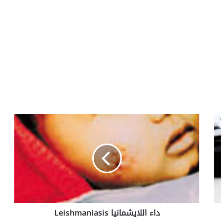
د
ا
ء
ا
ل
ل
ا
ي
ش
داء اللايشمانيا Leishmaniasis
م