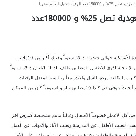
 الوفيات حول العالم سنويا
الربو الشعبي نسبة الإصابة بالسعودية تصل 25% و 180000عدد
إن العناية الطبية لمرضى الربو تكلف دولة كالولايات المتحدة الأمريكية حوالي 6بلايين دولار سنوياً وهناك أكثر من 10ملايين
طفل يتغيبون عن المدارس بسبب الربو سنوياً كما أن معدل الإنتاجية لذوي الأطفال المصابين يكلف الدولة 1بليون دولار سنوياً
كبر مما يكلفه مرض السل والايدز معاً وبالنسبة لمعدل الوفيات
بسبب الربو حول العالم فتقدر بحوالي 180000شخص سنوياً حيث يتوفى في كندا 10مصابين بالربو اسبوعياً كان من الممكن
في كل الأعمار خصوصاً الأطفال وغالباً مايتم تشخيصة كمرض آخر
ي لتغيب الأطفال عن المدرسة وتغيب الآباء والأمهات عن العمل
عاية الصحية والطوارئ بكثرة مما يشكل عبء اجتماعي على الأهل