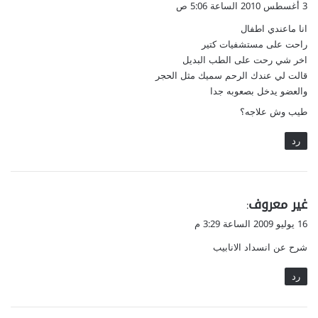
3 أغسطس 2010 الساعة 5:06 ص
و
انا ماعندي اطفال
ل
راحت على مستشفيات كتير
اخر شي رحت على الطب البديل
قالت لي عندك الرحم سميك مثل الحجر
والعضو يدخل بصعوبه جدا
طيب وش علاجه؟
رد
ي
غير معروف
:
ق
16 يوليو 2009 الساعة 3:29 م
و
شرح عن انسداد الانابيب
ل
رد