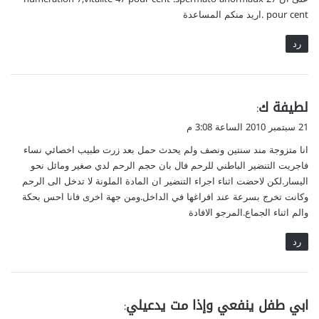
pour cent .اريد منكم المساعدة
رد
ي
لطيفة ك
:
ق
21 سبتمبر 2010 الساعة 3:08 م
و
انا متزوجة مند سنتين ونصف ولم يحدث حمل بعد زرت طبيب اخصائي نساء
ل
فاجريت التنضير الباطني للرحم فال بان حجم الرحم لدي صغير ومائل نحو
اليسار.لكن لاحضت اثناء اجراء التنضير ان المادة الملونة لا تدخل الى الرحم
وكانت تخرج بسرعة عند افراغها في الداخل.ومن جهة اخرى فانا احس بحكة
والم اثناء الجماع.المرجو الافادة
رد
ي
ابي طفل ينفعي وإذا مت يدعيلي
:
ق