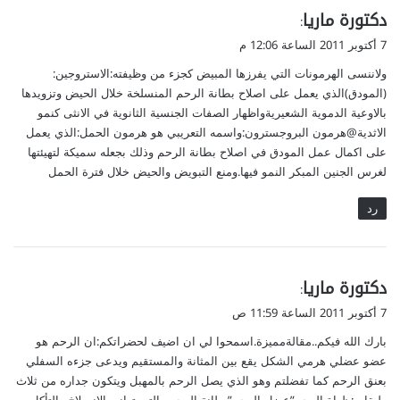
ي
دكتورة ماريا
:
ق
7 أكتوبر 2011 الساعة 12:06 م
و
ولاننسى الهرمونات التي يفرزها المبيض كجزء من وظيفته:الاستروجين:
ل
(المودق)الذي يعمل على اصلاح بطانة الرحم المنسلخة خلال الحيض وتزويدها
بالاوعية الدموية الشعيريةواظهار الصفات الجنسية الثانوية في الانثى كنمو
الاثدية@هرمون البروجسترون:واسمه التعريبي هو هرمون الحمل:الذي يعمل
على اكمال عمل المودق في اصلاح بطانة الرحم وذلك بجعله سميكة لتهيئتها
لغرس الجنين المبكر النمو فيها.ومنع التبويض والحيض خلال فترة الحمل
رد
ي
دكتورة ماريا
:
ق
7 أكتوبر 2011 الساعة 11:59 ص
و
بارك الله فيكم..مقالةمميزة.اسمحوا لي ان اضيف لحضراتكم:ان الرحم هو
ل
عضو عضلي هرمي الشكل يقع بين المثانة والمستقيم ويدعى جزءه السفلي
بعنق الرحم كما تفضلتم وهو الذي يصل الرحم بالمهبل ويتكون جداره من ثلاث