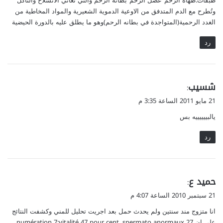
طبقات:ظهاة الرحم”عضل الرحم”بطانة الرحم والتي تعاني الانسلاخ والتأكل
وتُطرح مع الدم المتدفق من الاوعية الدموية الشعيرية والمواد المخاطية من
الغدد الرحمية(المتواجدة في بطانه الرحم)وهو ما يطلق عليه بالدورة الحيضية
رد
ي
شسيب
:
ق
21 مايو 2011 الساعة 3:35 م
و
يالبييييييه بس
ل
رد
ي
حميد ع
:
ق
21 سبتمبر 2010 الساعة 4:07 م
و
انا متزوج مند سنتين ولم يحدث حمل بعد اجريت تحليل للمني وكشفت النتائج
ل
على ان numération 7;vitalité 47 pour cent .spermato anormaux 27