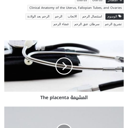
المصادر
Uterus
Uterus
Clinical Anatomy of the Uterus, Fallopian Tubes, and Ovaries
الوسوم
استئصال الرحم
الانجاب
الرحم
الرحم بعد الولادة
تشريح الرحم
سرطان عنق الرحم
غشاء الرحم
المشيمة
The
placenta
المشيمة The placenta
الأدوية
المستخدمة
فى
علاج