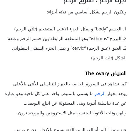
أجزاء الرحم ، تشريح الرحم
ويتكون الرحم بشكل أساسي من ثلاثة أجزاء:
1. الجسم “body” و يمثل الجزء الاعلى المتضخم (ثلثي الرحم)
2. البرزج “isthmus” وهو المنطقة الرابطة بين جسم الرحم وعنقه
3. العنق (عنق الرحم) “cervix” و يمثل الجزء السفلي اسطواني
الشكل (ثلث الرحم)
المبيض The ovary
كما نشاهد فى الصورة الخاصة بالجهاز التناسلى للأنثى بالأعلى
يوجد بجوار
الرحم
ما يسمى بالمبيض واحد على كل ناحية وهو عبارة
عن غدة تناسلية أنثوية وهى المسئولة عن انتاج البويضات
والهرمونات الأنثوية الجنسية مثل الاستروجين والبروجسترون.
عند وصول المرأة إلى السن الذى يسمح بالإنجاب تخرج بويضة