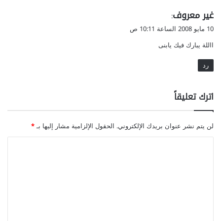
ي
غير معروف
:
ق
10 مايو 2008 الساعة 10:11 ص
و
االلة يبارك فيك يابنى
ل
رد
اترك تعليقاً
لن يتم نشر عنوان بريدك الإلكتروني.
الحقول الإلزامية مشار إليها بـ
*
ا
ل
ت
ع
ل
ي