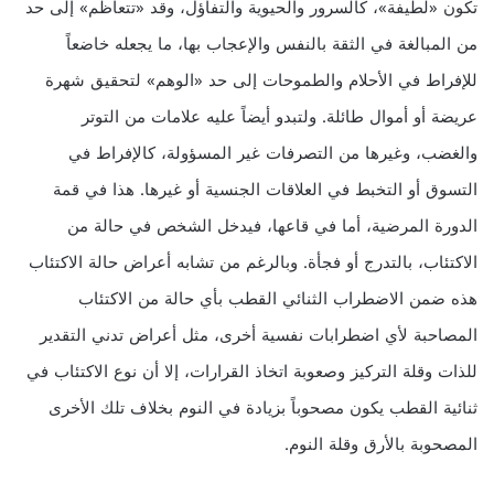
تكون «لطيفة»، كالسرور والحيوية والتفاؤل، وقد «تتعاظم» إلى حد
من المبالغة في الثقة بالنفس والإعجاب بها، ما يجعله خاضعاً
للإفراط في الأحلام والطموحات إلى حد «الوهم» لتحقيق شهرة
عريضة أو أموال طائلة. ولتبدو أيضاً عليه علامات من التوتر
والغضب، وغيرها من التصرفات غير المسؤولة، كالإفراط في
التسوق أو التخبط في العلاقات الجنسية أو غيرها. هذا في قمة
الدورة المرضية، أما في قاعها، فيدخل الشخص في حالة من
الاكتئاب، بالتدرج أو فجأة. وبالرغم من تشابه أعراض حالة الاكتئاب
هذه ضمن الاضطراب الثنائي القطب بأي حالة من الاكتئاب
المصاحبة لأي اضطرابات نفسية أخرى، مثل أعراض تدني التقدير
للذات وقلة التركيز وصعوبة اتخاذ القرارات، إلا أن نوع الاكتئاب في
ثنائية القطب يكون مصحوباً بزيادة في النوم بخلاف تلك الأخرى
المصحوبة بالأرق وقلة النوم.