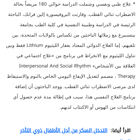
* علاج طبي ونفسي وشملت الدراسة حوالي 180 مريضاً بحالة
الاضطراب ثنائي القطب. وقارنت البروفيسورة إلين فرانك، الباحثة
الرئيسة في الدراسة وطبيبة النفسية في كلية الطب بجامعة
بيتسبيرغ مع زملائها الباحثين من تكساس بالولايات المتحدة، بين
تلقيهم، إما العلاج الدوائي المعتاد بعقار الليثيوم Lithium فقط وبين
تناول الليثيوم مع الانخراط في برنامج من «علاج اجتماعي في
العلاقة بين الأشخاص» Interpersonal And Social Rhythm
Therapy ، مصمم لتعديل الإيقاع اليومي الخاص بالنوم والاستيقاظ
لدى مرضى الاضطراب ثنائي القطب. ووجد الباحثون أن إضافة
برنامج العلاج النفسي هذا، سبب في إطالة مدة عدم حصول أي
انتكاسات من الهوس أو الاكتئاب لديهم.
اقرأ أيضا:
التدخل المبكر من أجل الأطفال ذوي التأخر