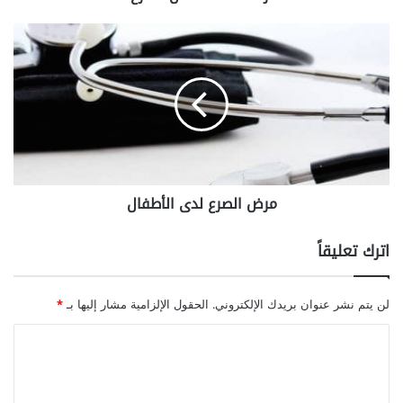
ة
ع
م
ن
ر
ا
ض
ل
ا
ص
ل
ر
ص
ع
ر
ع
ل
مرض الصرع لدى الأطفال
د
ى
ا
اترك تعليقاً
ل
أ
ط
لن يتم نشر عنوان بريدك الإلكتروني.
الحقول الإلزامية مشار إليها بـ
*
ف
ا
ا
ل
ل
ت