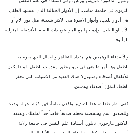
وتقول الدكتورة دوريس بيرغن، وهي أستاذة في علم النفس
التربوي في جامعة ميامي، إن الأدوار الخيالية الذي يعيشها الطفل
هي أدوار للعب، وأدوار الأسرة هي الأكثر شعبية، مثل دور الأم أو
الأب أو الطفل، وإدماجها مع المواضيع ذات الصلة بالأنشطة المنزلية
المألوفة.
والأصدقاء الوهميين هم امتداد للتظاهر والخيال الذي يقوم به
الطفل وهو أمر طبيعي في نمو وتطور مقدرات الطفل. لماذا يكون
للأطفال أصدقاء وهميون؟ هناك العديد من الأسباب التي تحفز
الطفل ليكوّن أصدقاء وهميين.
ففي نظر طفلك، هذا الصديق واقعي تماماً، فهو كوّنه بخياله وحده،
وللصديق اسم وشخصية تجعله صديقاً خاصاً جداً لطفلك. وتعتقد
الدكتور مارجوري تايلور، أستاذة علم النفس في جامعة ولاية