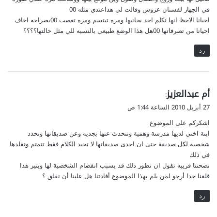
ف
ب
في الجهاز لفستان عروس وقالت لي هذاعندي مثله 00
ا
ا
احيانا الاحظ انها تكلم احد بجانبها ومره تبتسم ومره تعصب 00بصراحه اخاف
ل
ب
احيانا من تصرفاتها 00هل هذا الوضع طبيعي بالنسبه للي مثل حالتها؟؟؟؟
م
ز
ح
ي
رد
م
ا
و
د
ل
ة
ه
ا
ي
أم عبدالعزيز
:
ل
ق
27 أبريل 2010 الساعة 1:44 ص
و
و
ز
اشكركم على الموضوع
ل
ن
ابنة اختي لديها مدرسة وهمية وتتحدث عنها بجديه وعن صديقاتها وتحدد
شخصية لكل صديقة حتى ان احدى صديقاتها لا تجيد الكلام فقط تتمتم وتقلدها
في ذلك
نصحتنا قريبه تقول ان تطور ذلك قد يسبب انفصام الشخصية لها ويثير هذا
قلقنا جدا أرجو لمن يلم بهذا الموضوع أفادتنا هل علينا أن نقلق ؟
رد