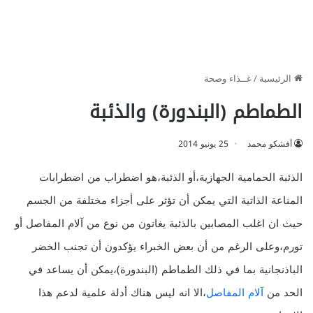
الرئيسية
/
غــذاء وصحة
الطماطم (البندورة) والذئبة
أفشكو محمد
25 يونيو 2014
الذئبة الحمامية الجهازية،أو الذئبة،هو اضطراب من اضطرابات
المناعة الذاتية التي يمكن أن تؤثر على أجزاء مختلفة من الجسم
حيث ان اغلب المصابين بالذئبة يغانون من نوع من آلام المفاصل أو
تورم،وعلى الرغم من أن بعض الخبراء يؤكدون أن تجنب الخضر
الباذنجانية بما في ذلك الطماطم (البندورة)،يمكن أن يساعد في
الحد من
آلام المفاصل
،الا انه ليس هناك أدلة علمية لدعم هذا