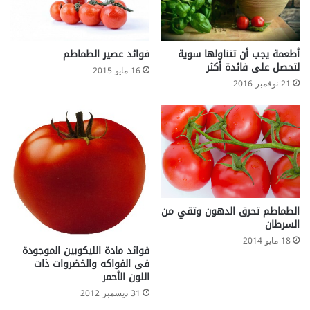
ل
ت
ه
ا
فوائد عصير الطماطم
أطعمة يجب أن تتناولها سوية
ب
لتحصل على فائدة أكثر
16 مايو 2015
ا
21 نوفمبر 2016
ل
ر
ئ
و
ي
الطماطم تحرق الدهون وتقي من
السرطان
18 مايو 2014
فوائد مادة الليكوبين الموجودة
فى الفواكه والخضروات ذات
اللون الأحمر
31 ديسمبر 2012