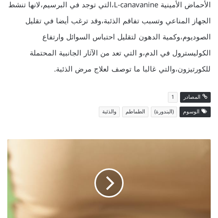
الأحماض الأمينية L-canavanine،التي توجد في البرسيم،لانها تنشط
الجهاز المناعي وتسبب تفاقم الذئبة،وقد ترغب أيضا في تقليل
الصوديوم،وكمية الدهون لتقليل احتباس السوائل وارتفاع
الكوليسترول في الدم،و التي تعد من الآثار الجانبية المحتملة
للكورتيزون،والتي غالبا ما توصف لعلاج مرض الذئبة.
المصادر
1
الوسوم
(البندورة)
الطماطم
والذئبة
5
ع
ا
د
ا
ت
ي
و