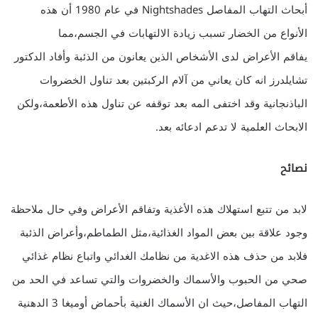
أبحاث التهاب المفاصل Nightshades في عام 1980 أن هذه
الأنواع من الخضار تسبب زيادة الالتهابات في الجسم،مما
يفاقم الأعراض لدى الأشخاص الذين يعانون من الذئبة وأفاد الدكتور
تشايلدرز انه كان يعاني من آلام الركبتين بعد تناول الخضروات
الباذنجانية وقد اختفى المه بعد توقفه عن تناول هذه الأطعمة،ولكن
الابحاث العلمية لا تدعم ادعائه بعد.
نصائح
لابد من تتبع استهلاك هذه الأغذية وتفاقم الأعراض وفي حال ملاحظة
وجود علاقة بين بعض المواد الغذائية،مثل الطماطم،وأعراض الذئبة
فلابد من حذف هذه الاغدية من نظامك الغدائي واتباع نظام غذائي
صحي من الحبوب والأسماك والخضروات والتي تساعد في الحد من
التهاب المفاصل،حيث ان الأسماك الغنية بأحماض أوميغا 3 الدهنية