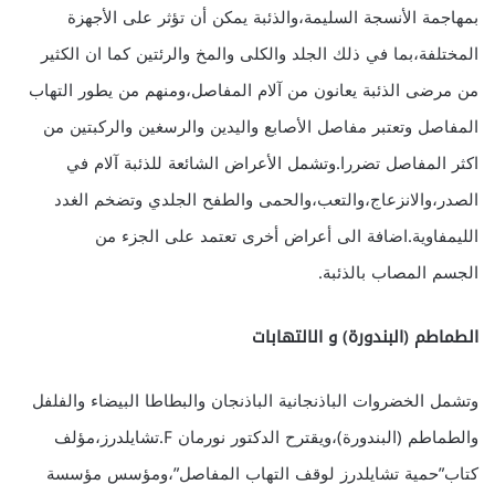
بمهاجمة الأنسجة السليمة،والذئبة يمكن أن تؤثر على الأجهزة
المختلفة،بما في ذلك الجلد والكلى والمخ والرئتين كما ان الكثير
من مرضى الذئبة يعانون من آلام المفاصل،ومنهم من يطور التهاب
المفاصل وتعتبر مفاصل الأصابع واليدين والرسغين والركبتين من
اكثر المفاصل تضررا.وتشمل الأعراض الشائعة للذئبة آلام في
الصدر،والانزعاج،والتعب،والحمى والطفح الجلدي وتضخم الغدد
الليمفاوية.اضافة الى أعراض أخرى تعتمد على الجزء من
الجسم المصاب بالذئبة.
الطماطم (البندورة) و الالتهابات
وتشمل الخضروات الباذنجانية الباذنجان والبطاطا البيضاء والفلفل
والطماطم (البندورة)،ويقترح الدكتور نورمان F.تشايلدرز،مؤلف
كتاب”حمية تشايلدرز لوقف التهاب المفاصل”،ومؤسس مؤسسة