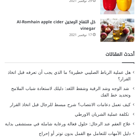
29 نوفمبر 2021
خل التفاح الرمحين Al-Romhain apple cider
vinegar
17 نوفمبر 2021
أحدث المقالات
هل عملية الرباط الصليبي خطيرة؟ ما الذي يجب أن تعرفه قبل اتخاذ
القرار؟
شد الوجه وشد الرقبة وشفط اللغد: دليلك لاستعادة شباب الملامح
وتحديد خط الفك
كيف تعمل دعامات الانتصاب؟ شرح مبسط للرجال قبل اتخاذ القرار
تكلفة عملية الشريان الاورطي
علاج العقم عند الرجال: حلول فعالة ورعاية شاملة في مستشفى بداية
دليل الأمهات للتعامل مع القمل بدون توتر أو إحراج