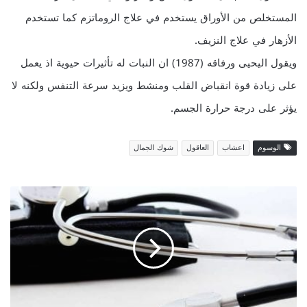
المستخلص من الأوراق يستخدم في علاج الروماتزم كما تستخدم
الأزهار في علاج النزيف.
ويقول اليحيى ورفاقه (1987) ان النبات له تأثيرات حيوية اذ يعمل
على زيادة قوة انقباض القلب ومنشط ويزيد سرعة التنفس ولكنه لا
يؤثر على درجة حرارة الجسم.
الوسوم
اعشاب
العاقول
شوك الجمال
ه
ش
ا
ش
ة
ا
ل
ع