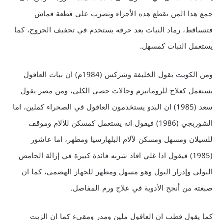
جمع هذا المن تقطع هذه الأجزاء وتضرب على قطعة قماش
فتتساقط، رماد النبات بعد حرقه يستخدم في تجفيف الجروح، كما
يستعمل النبات كمسهل.
ومن الكويت يقول الخليفة وشركس (1984م) ان نبات العاقول
يستعمل كعلاج للروماتيزم وحالات حصى الكلى، ومن مصر يقول
سعد (1985) ان البدو يستخدمون العاقول في الصحراء كملين، اما
الشوربجي (1986) فيقول انه يستعمل كمسكن للآلام وموقف
للسيلان ومسهل ومسكن لآلام البلهارسيا ومطهر، اما عاشور
(1985) فيقول اذا غلي افاد شربه فائدة كبيرة في إزالة الحامض
البولي وإدرار البول وهو مسهل ومطهر للجهاز الهضمي، كما ان
صبغته من أنجح الأدوية في علاج ورم المفاصل.
كما يقول قطب ان العاقول ملين ومدر ومقيء كما ان الزيت