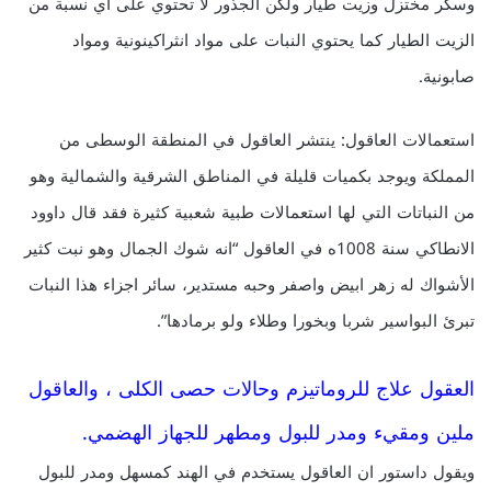
وسكر مختزل وزيت طيار ولكن الجذور لا تحتوي على اي نسبة من
الزيت الطيار كما يحتوي النبات على مواد انثراكينونية ومواد
صابونية.
استعمالات العاقول: ينتشر العاقول في المنطقة الوسطى من
المملكة ويوجد بكميات قليلة في المناطق الشرقية والشمالية وهو
من النباتات التي لها استعمالات طبية شعبية كثيرة فقد قال داوود
الانطاكي سنة 1008ه في العاقول “انه شوك الجمال وهو نبت كثير
الأشواك له زهر ابيض واصفر وحبه مستدير، سائر اجزاء هذا النبات
تبرئ البواسير شربا وبخورا وطلاء ولو برمادها”.
العقول علاج للروماتيزم وحالات حصى الكلى ، والعاقول
ملين ومقيء ومدر للبول ومطهر للجهاز الهضمي.
ويقول داستور ان العاقول يستخدم في الهند كمسهل ومدر للبول