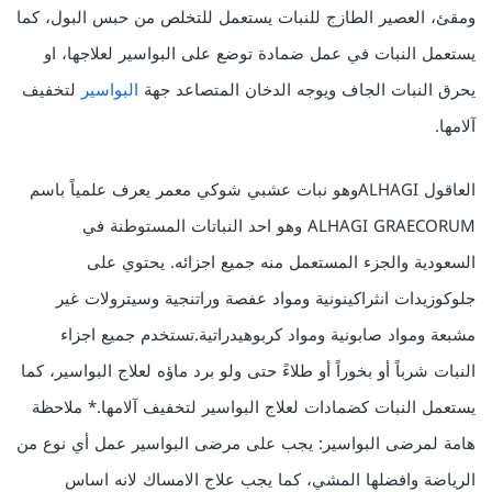
ومقئ، العصير الطازج للنبات يستعمل للتخلص من حبس البول، كما
يستعمل النبات في عمل ضمادة توضع على البواسير لعلاجها، او
يحرق النبات الجاف ويوجه الدخان المتصاعد جهة
البواسير
لتخفيف
آلامها.
العاقول ALHAGIوهو نبات عشبي شوكي معمر يعرف علمياً باسم
ALHAGI GRAECORUM وهو احد النباتات المستوطنة في
السعودية والجزء المستعمل منه جميع اجزائه. يحتوي على
جلوكوزيدات انثراكينونية ومواد عفصة وراتنجية وسيترولات غير
مشبعة ومواد صابونية ومواد كربوهيدراتية.تستخدم جميع اجزاء
النبات شرباً أو بخوراً أو طلاءً حتى ولو برد ماؤه لعلاج البواسير، كما
يستعمل النبات كضمادات لعلاج البواسير لتخفيف آلامها.* ملاحظة
هامة لمرضى البواسير: يجب على مرضى البواسير عمل أي نوع من
الرياضة وافضلها المشي، كما يجب علاج الامساك لانه اساس