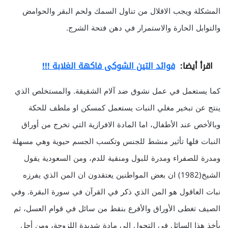
المشكلة ويجب الاقلال من تناول السمك ولحم البقر والحوامض
والتوابل الحارة والاستمرار في دهن فتحة الشرج.
اقرأ أيضا:
فوائد التين الشوكى فاكهة الغلابة !!!
كما يستعمل في عمل نشوق ضد آلام الشقيقة. والمستخلص الذي
ينتج عن تبخير مغلي النبات يستعمل كمسكن او ملطف للحكة
وبالأخص عند الأطفال، اما المادة الافرازية التي تخرج من أوراق
النبات فلها تأثير منشط للجنس وتكسب الجسم حيوية وهي مسهلة
ومدرة للصفراء ومدرة للبول ومنقية للدم، ومن السعودية يقول
الشيخ(1982) ان بعض المواطنين يعتقدون ان المن الذي يفرزه
نبات العاقول هو المن الذي ذكر في القرآن في سورة البقرة. وفي
الصيف تغطى الأوراق والأفرع بنقط من سائل في قوام العسل، ثم
يأخذ هذا السائل في التحول الى مادة شديدة اللزوجة، ومن أجل