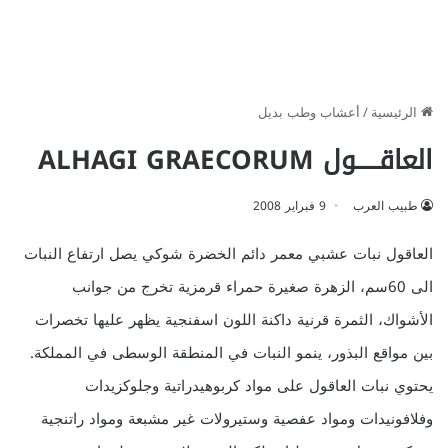
الرئيسية
/
أعشاب وطب بديل
العاقــــــول ALHAGI GRAECORUM
طبيب العرب
9 فبراير 2008
العاقول نبات عشبي معمر دائم الخضرة شوكي يصل ارتفاع النبات
الى 60سم، الزهرة صغيرة حمراء قرمزية تخرج من جوانب
الأشواك، الثمرة قرنية داكنة اللون اسفنجية يظهر عليها تخصرات
بين مواقع البذور، ينمو النبات في المنطقة الوسطى في المملكة.
يحتوي نبات العاقول على مواد كربوهيدراتية وجلوكزيدات
وفلافونيدات ومواد عفصية وستيرولات غير مشبعة ومواد راتنجية