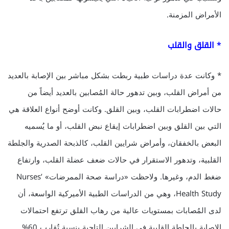
الأمراض المزمنة.
* القلق والقلب
* وكانت عدة دراسات طبية ربطت بشكل مباشر بين الإصابة بالعديد
من أمراض القلب، وبين تدهور حالة المُصابين بالعديد أيضاً من
حالات اضطرابات القلب، وبين القلق. وكانت أوضح أنواع العلاقة هي
التي بين القلق وبين اضطرابات إيقاع نبض القلب، أو ما يُسميه
البعض بالخفقان، وأمراض شرايين القلب، كالذبحة الصدرية والجلطة
القلبية، وتدهور الاستقرار في حالات ضعف عضلة القلب، وارتفاع
ضغط الدم، وغيرها. ولاحظت «دراسة صحة الممرضات» Nurses’
Health Study، وهي من الدراسات الطبية الأميركية الواسعة، أن
لدى المُصابات بمستويات عالية من رهاب القلق ترتفع احتمالات
الإصابة بالجلطة القلبية في الشرايين التاجية بنسبة تُقارب 60%.