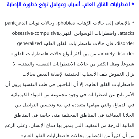
* اضطرابات القلق العام.. أسباب وعوامل ترفع خطورة الإصابة
* بالإضافة إلى حالات الرّهاب، phobias، وحالات نوبات الذعرpanic
attacks، واضطرابات الوسواس القهريobsessive-compulsive
disorder، فإن حالات «اضطرابات القلق العام» generalized
anxiety disorder، من بين أكثر أنواع حالات «اضطرابات القلق»
شيوعاً. ومثل الكثير من حالات الاضطرابات النفسية والذهنية، لا
يزال الغموض يلف الأسباب الحقيقية لإصابة البعض بحالات
«اضطرابات القلق العام». إلا أن الباحثين في طب النفسية يرون أن
الأمر ناتج عن اضطرابات في وجود مجموعة من المواد الكيميائية
في الدماغ، والتي مهامها متعددة في بدء وتحسين التواصل بين
الخلايا الدماغية في المناطق المختلفة منه، خاصة في المناطق
العالية الدرجة من التعقيد، التي يتميز بها دماغ الإنسان. وعلى الرغم
من أن كثيراً من المُصابين بحالات «اضطرابات القلق العام»