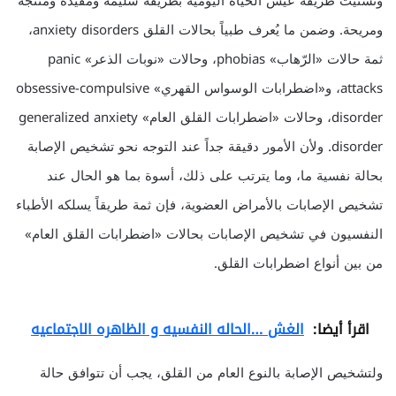
وتشتيت طريقة عيش الحياة اليومية بطريقة سليمة ومفيدة ومنتجة
ومريحة. وضمن ما يُعرف طبياً بحالات القلق anxiety disorders،
ثمة حالات «الرّهاب» phobias، وحالات «نوبات الذعر» panic
attacks، و«اضطرابات الوسواس القهري» obsessive-compulsive
disorder، وحالات «اضطرابات القلق العام» generalized anxiety
disorder. ولأن الأمور دقيقة جداً عند التوجه نحو تشخيص الإصابة
بحالة نفسية ما، وما يترتب على ذلك، أسوة بما هو الحال عند
تشخيص الإصابات بالأمراض العضوية، فإن ثمة طريقاً يسلكه الأطباء
النفسيون في تشخيص الإصابات بحالات «اضطرابات القلق العام»
من بين أنواع اضطرابات القلق.
اقرأ أيضا:
الغش …الحاله النفسيه و الظاهره الاجتماعيه
ولتشخيص الإصابة بالنوع العام من القلق، يجب أن تتوافق حالة