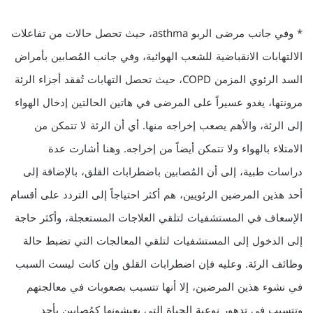
* وفي جانب مرضى الربو asthma، حيث تحصل حالات من تفاعلات
الالتهابات الانقباضية للشعب الهوائية، وفي جانب المُصابين بأمراض
السد الرئوي المزمن COPD، حيث تحصل التهابات تُفقد أجزاء الرئة
مرونتها، يغدو عسيراً على المرضى في هاتين الحالتين إدخال الهواء
إلى الرئة، والأهم يصعب إخراجه منها. أي أن الرئة لا تتمكن من
الامتلاء بالهواء ولا تتمكن أيضاً من إخراجه. وهنا أشارت عدة
دراسات طبية، إلى أن المُصابين باضطرابات القلق، بالإضافة إلى
أحد هذين المرضين الرئويين، هم أكثر احتياجاً إلى التردد على أقسام
الإسعاف في المستشفيات لتلقي العلاجات المستعجلة، وأكثر حاجة
إلى الدخول إلى المستشفيات لتلقي المعالجات التي تضبط حالة
وظائف الرئة. وعليه فإن اضطرابات القلق وإن كانت ليست السبب
في نشوء هذين المرضين، إلا أنها تتسبب بصعوبات في معالجتهم
وتتسبب في تدهور نوعية الحياة التي يعيشونها كمُصابين بأحد