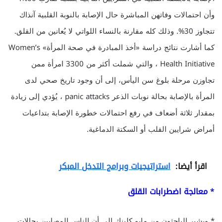
وأن احتمالات وفاتهن المباشرة حال الإصابة بالنوبة القلبية آنذاك
تتجاوز 30%. وذلك كله مقارنة بالنساء اللواتي لا يُعانين من القلق.
كما أشارت نتائج دراسة «أخذ المبادرة في صحة المرأة» Women’s
Health Initiative ، والتي شملت أكثر من 3300 امرأة ممن
تجاوزن مرحلة بلوغ سن اليأس، إلى أن وجود تاريخ صحي لدى
المرأة بالإصابة بحالة نوبات الذعر panic attacks ، يُؤدي إلى زيادة
بمقدار ثلاثة أضعاف في رفع احتمالات خطورة الإصابة بتداعيات
أمراض شرايين القلب أو السكتة الدماغية.
اقرأ أيضا:
استراتيجيات وبرامج التدخل المبكر
* معالجة اضطرابات القلق
* ويشير الباحثون من مايو كلينك إلى أن الناس المصابين بحالات