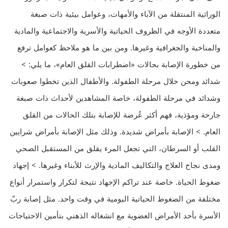
الوراثية المنتقلة من الآباء والأمهات، وعوامل بيئية ذات صبغة
متعددة الأوجه في الظروف الحياتية والأسرية والاجتماعية والمادية
والمناخية والجغرافية وغيرها. ومن بين ما هو ملاحظ كعوامل ترفع
من خطورة الإصابة بحالات «اضطرابات القلق العام»، ما يلي: >
شدائد ومحن خلال مرحلة الطفولة. والأطفال الذين تخطوا صعوبات
وشدائد في مرحلة الطفولة، خاصة المشاهدين لأحداث ذات صبغة
جارحة ومؤذية، فهم أكثر عُرضة للإصابة بتلك الحالات من القلق
العام. > الإصابة بأمراض شديدة. وذلك مثل الإصابة بأمراض شرايين
القلب أو السرطان، التي تجعل المرء يقلق من المستقبل الصحي
ومدى نجاح العلاج والتكاليف المادية والإرث للأبناء وغيرها. > إجهاد
ضغوط الحياة. خاصة عند تراكم الإجهاد نتيجة لتكرار واستمرار أنواع
مختلفة من الضغوط الحياتية اليومية في وقت واحد. مثل إصابة ربّ
الأسرة بأحد الأمراض العضوية مع انشغاله الذهني بتأمين الاحتياجات