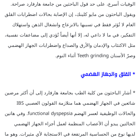
الوفيات أسرع، على حد قول الباحثين من جامعة هارفارد صراحة.
ويقول الباحثون من مايو كلينك، إن الإصابة بحالات اضطرابات القلق
العام لا تُؤثر فقط في تسببها بالانزعاج وانشغال الذهن واستهلاك
التفكير، في ما لا داعي له، إلا أنها أيضاً تُؤدي إلى مضاعفات نفسية،
مثل الاكتئاب والإدمان والأرق والصداع واضطرابات الجهاز الهضمي
وصرّ الأسنان Teeth grinding أثناء النوم.
* القلق والجهاز الهضمي
* أشار الباحثون من كلية الطب بجامعة هارفارد إلى أن أكثر مرضين
شائعين في الجهاز الهضمي هما متلازمة القولون العصبي IBS
والحالات الوظيفية لعسر الهضم functional dyspepsia. وفي هاتين
الحالتين يبدو أن الأعصاب المنظمة لعمل أجزاء الجهاز الهضمي
لديها نوع من الحساسية المرتفعة في الاستجابة لأي مثيرات. وهو ما