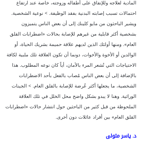
المادية لعلاجه وللإنفاق على أطفاله وزوجته، خاصة عند ارتفاع
احتمالات تسبب إصابته البدنية بفقد الوظيفة. > نوعية الشخصية.
ويشير الباحثون من مايو كلينك إلى أن بعض الناس يتميزون
بشخصية أكثر قابلية من غيرهم للإصابة بحالات «اضطرابات القلق
العام». ومنها أولئك الذين لديهم علاقة حميمة بشريك الحياة، أو
الوالدين أو الأخوة والأخوات، دونما أن تكون العلاقة تلك ملبية لكافة
الاحتياجات التي تُشعر المرء بالأمان، أياً كان نوعه المطلوب. هذا
بالإضافة إلى أن بعض الناس مُصاب بالفعل بأحد الاضطرابات
الشخصية، ما يجعلها أكثر عُرضة للإصابة بالقلق العام. > الجينات
الوراثية. وهنا لا يبدو بشكل واضح محل الخلل في تلك العلاقة
الملحوظة من قبل كثير من الباحثين حول انتشار حالات «اضطرابات
القلق العام» بين أفراد عائلات دون أخرى.
د. ياسر متولى