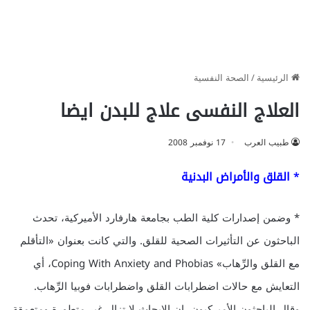
الرئيسية
/
الصحة النفسية
العلاج النفسى علاج للبدن ايضا
طبيب العرب
17 نوفمبر 2008
* القلق والأمراض البدنية
* وضمن إصدارات كلية الطب بجامعة هارفارد الأميركية، تحدث
الباحثون عن التأثيرات الصحية للقلق. والتي كانت بعنوان «التأقلم
مع القلق والرِّهاب» Coping With Anxiety and Phobias، أي
التعايش مع حالات اضطرابات القلق واضطرابات فوبيا الرِّهاب.
وقال الباحثون الأميركيون، ان الابحاث لا تزال غير متطورة ومتعمقة