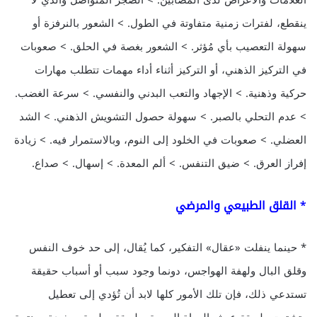
العلامات والأعراض لدى المُصابين: > الضجر المتواصل والذي لا
ينقطع، لفترات زمنية متفاوتة في الطول. > الشعور بالنرفزة أو
سهولة التعصيب بأي مُؤثر. > الشعور بغصة في الحلق. > صعوبات
في التركيز الذهني، أو التركيز أثناء أداء مهمات تتطلب مهارات
حركية وذهنية. > الإجهاد والتعب البدني والنفسي. > سرعة الغضب.
> عدم التحلي بالصبر. > سهولة حصول التشويش الذهني. > الشد
العضلي. > صعوبات في الخلود إلى النوم، وبالاستمرار فيه. > زيادة
إفراز العرق. > ضيق التنفس. > ألم المعدة. > إسهال. > صداع.
* القلق الطبيعي والمرضي
* حينما ينفلت «عقال» التفكير، كما يُقال، إلى حد خوف النفس
وقلق البال ولهفة الهواجس، دونما وجود سبب أو أسباب حقيقة
تستدعي ذلك، فإن تلك الأمور كلها لابد أن تُؤدي إلى تعطيل