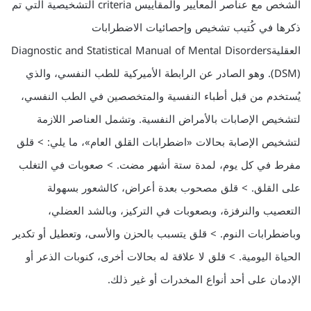
الشخص مع عناصر المعايير والمقاييس criteria التشخيصية التي تم
ذكرها في كُتيب تشخيص وإحصائيات الاضطرابات
العقليةDiagnostic and Statistical Manual of Mental Disorders
(DSM). وهو الصادر عن الرابطة الأميركية للطب النفسي، والذي
يُستخدم من قبل أطباء النفسية والمتخصصين في الطب النفسي،
لتشخيص الإصابات بالأمراض النفسية. وتشمل العناصر اللازمة
لتشخيص الإصابة بحالات «اضطرابات القلق العام»، ما يلي: > قلق
مفرط في كل يوم، لمدة ستة أشهر مضت. > صعوبات في التغلب
على القلق. > قلق مصحوب بعدة أعراض، كالشعور بسهولة
التعصيب والنرفزة، وبصعوبات في التركيز، وبالشد العضلي،
وباضطرابات النوم. > قلق يتسبب بالحزن والأسى، وتعطيل أو تكدير
الحياة اليومية. > قلق لا علاقة له بحالات أخرى، كنوبات الذعر أو
الإدمان على أحد أنواع المخدرات أو غير ذلك.