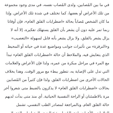
في ما بين المُصابين، ولدى المُصاب نفسه، في مدى وجود مجموعة
من تلك الأعراض أو بعضها، كما تختلف في شدة تلك الأعراض. وإذا
ما كان الشخص مُصاباً بحالة «اضطرابات القلق العام»، فإن أوقاتا
ربما تمر عليه دون أن يشعر بأن القلق يستهلك تفكيره، إلا أنه لا
يزال يشعر بالقلق، ولا يزال يشعر بأنه قابل لسهولة «التعصيب»
و«النرفزة» من تأثيرات جوانب ومواضيع عدة في حياته أو المحيط
الذي يتعايش فيه. والملاحظ أن حالة «اضطرابات القلق العام» تبدأ
مع المرء في مراحل مبكرة من عمره، ولذا فإن الأعراض والعلامات
التي تدل على الإصابة به، تتطور ببطء مع مرور الوقت. وهذا بخلاف
الحالات الأخرى من اضطرابات القلق. ولذا فإن كثيراً من المُصابين
بحالات «اضطرابات القلق العام» لا يذكرون بالضبط متى شعروا أخر
مرة بالاطمئنان أو الراحة النفسية الحياتية. أي منذ متى بدأت لديهم
حالة القلق العام. وبالمراجعة لمصادر الطب النفسي، تشمل