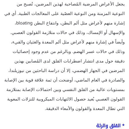
يجعل الأعراض المرضية المُصاحبة لهذين المرضين، تُصبح من
النوعية المزمنة ومن النوعية العصّية على المعالجات الطبية. أي في
إشارة منهم لأعراض مثل ألم البطن، وانتفاخ البطن bloating،
والإسهال أو الإمساك، وذلك في حالات متلازمة القولون العصبي.
وأيضاً في إشارة منهم لأعراض مثل ألم المعدة والغثيان والقيء،
وذلك في حالات عسر الهضم. وبالرغم من عدم وجود إحصائيات
دقيقة حول مدى انتشار اضطرابات القلق لدى المُصابين بهذين
المرضين في الجهاز الهضمي، إلا أن دراسة الباحثين من نيوزيلندا،
والصادرة في العام الماضي، أوضحت أن ثمة علاقة قوية بين الإصابة
بمستويات عالية من القلق النفسي وبين احتمالات الإصابة بمتلازمة
القولون العصبي بُعيد حصول الالتهابات الميكروبية للنزلات المعوية
التي تطال المعدة والقولون والأمعاء الدقيقة.
* القلق والرئة