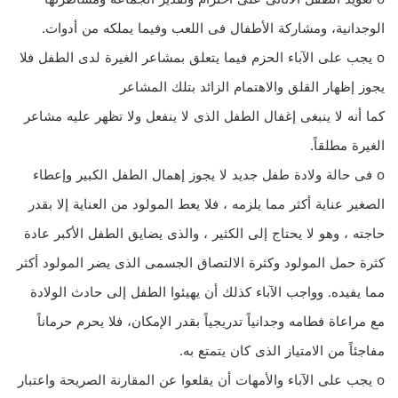
الوجدانية، ومشاركة الأطفال فى اللعب وفيما يملكه من أدوات.
o يجب على الآباء الحزم فيما يتعلق بمشاعر الغيرة لدى الطفل فلا
يجوز إظهار القلق والاهتمام الزائد بتلك المشاعر
كما أنه لا ينبغى إغفال الطفل الذى لا ينفعل ولا تظهر عليه مشاعر
الغيرة مطلقاً.
o فى حالة ولادة طفل جديد لا يجوز إهمال الطفل الكبير وإعطاء
الصغير عناية أكثر مما يلزمه ، فلا يعط المولود من العناية إلا بقدر
حاجته ، وهو لا يحتاج إلى الكثير ، والذى يضايق الطفل الأكبر عادة
كثرة حمل المولود وكثرة الالتصاق الجسمى الذى يضر المولود أكثر
مما يفيده. وواجب الآباء كذلك أن يهيئوا الطفل إلى حادث الولادة
مع مراعاة فطامه وجدانياً تدريجياً بقدر الإمكان، فلا يحرم حرماناً
مفاجئاً من الامتياز الذى كان يتمتع به.
o يجب على الآباء والأمهات أن يقلعوا عن المقارنة الصريحة واعتبار