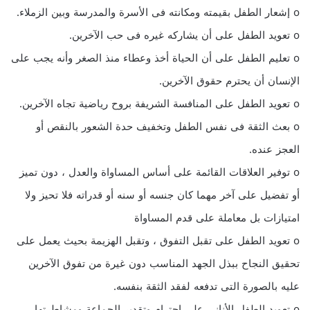
o إشعار الطفل بقيمته ومكانته فى الأسرة والمدرسة وبين الزملاء.
o تعويد الطفل على أن يشاركه غيره فى حب الآخرين.
o تعليم الطفل على أن الحياة أخذ وعطاء منذ الصغر وأنه يجب على
الإنسان أن يحترم حقوق الآخرين.
o تعويد الطفل على المنافسة الشريفة بروح رياضية تجاه الآخرين.
o بعث الثقة فى نفس الطفل وتخفيف حدة الشعور بالنقص أو
العجز عنده.
o توفير العلاقات القائمة على أساس المساواة والعدل ، دون تميز
أو تفضيل على آخر مهما كان جنسه أو سنه أو قدراته فلا تحيز ولا
امتيازات بل معاملة على قدم المساواة
o تعويد الطفل على تقبل التفوق ، وتقبل الهزيمة بحيث يعمل على
تحقيق النجاح ببذل الجهد المناسب دون غيرة من تفوق الآخرين
عليه بالصورة التى تدفعه لفقد الثقة بنفسه.
o تعويد الطفل الأنانى على احترام وتقدير الجماعة ومشاطرتها