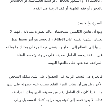
، كاللامبالاة أو الشعور بالخجل ، أو شدة الحساسية أو الإحساس
بالعجز ، أو فقد الشهية أو فقد الرغبة فى الكلام.
الغيرة والحسد:
ومع أن هاتين الكلمتين تستخدمان غالبا بصورة متبادلة ، فهما لا
يعنيان الشىء نفسه على الإطلاق ، فالحسد هو أمر بسيط يميل
نسبياً إلى التطلع إلى الخارج ، يتمنى فيه المرء أن يمتلك ما يملكه
غيره ، فقد يحسد الطفل صديقه على دراجته وتحسد الفتاة
المراهقة صديقتها على طلعتها البهية.
فالغيرة هى ليست الرغبة فى الحصول على شئ يملكه الشخص
الأخر ، بل هى أن ينتاب المرء القلق بسبب عدم حصوله على شئ
ما… فإذا كان ذلك الطفل يغار من صديقه الذى يملك الدراجة ،
فذلك لا يعود فقط إلى كونه يريد دراجة كتلك لنفسه بل وإلى