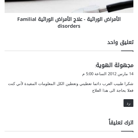
ط
ا
ف
ل
الأمراض الوراثية - علاج الأمراض الوراثية Familial
ا
و
ل
disorders
ر
ا
ث
تعليق واحد
ي
ة
-
ي
مجهولة الهوية
ع
:
ل
ق
14 مارس 2012 الساعة 5:00 م
ا
و
ج
شكرا طبيب العرب دائما تعطيني وتعطين الكل المعلومات المفيدة لأني كنت
ل
ا
فعلا بحاجة الى هذا العلاج
ل
أ
رد
م
ر
اترك تعليقاً
ا
ض
ا