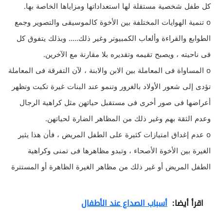
كل طفل شخصية مستقلة لها استعداداتها ومزاياها الخاصة بها.
o تنمية الهوايات المختلفة بين الأخوة كالموسيقى والتصوير وجمع
الطوابع والقراءة وألعاب الكمبيوتر وغير ذلك….. وبذلك يتفوق كل
فى ناحيته ، ويصبح تقيمه وتقديره بلا مقارنة مع الآخرين.
o المساواة فى المعاملة بين الابن والابنة ، لآن التفرقة فى المعاملة
تؤدى إلى شعور الأولاد بالغرور وتنمو عند البنات غيرة تكبت وتظهر
أعراضها فى صور أخرى فى مستقبل حياتهن مثل كراهية الرجال
وعدم الثقة بهم وغير ذلك من المظاهر الضارة لحياتهن.
o عدم إغداق امتيازات كثيرة على الطفل المريض ، فأن هذا يثير
الغيرة بين الأخوة الأصحاء ، وتبدو مظاهرها فى تمنى وكراهية
الطفل المريض أو غير ذلك من مظاهر الغيرة الظاهرة أو المستترة
اقرأ أيضا:
أسباب الصداع عند الأطفال