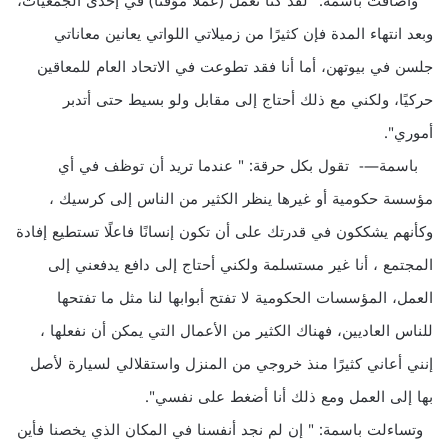
وأضافت باسمة: "لقد كنا نعمل (عملاً مؤقتاً) في إحدى الجمعيات،
وبعد انتهاء المدة فإن كثيرًا من زميلاتي اللواتي يعانين معاناتي
جلسن في بيوتهن، أما أنا فقد تطوعت في الاتحاد العام للمعاقين
حركيًا، ولكني مع ذلك أحتاج إلى مقابل ولو بسيط حتى أتدبر
أموري".
باسمة—- تقول بكل حرقة: " عندما تريد أن توظف في أي
مؤسسة حكومية أو غيرها ينظر الكثير من الناس إلى كرسيك ،
وكأنهم يشككون في قدرتك على أن تكون إنسانًا فاعلًا تستطيع إفادة
المجتمع ، أنا غير مستسلمة ولكني أحتاج إلى دافع يدفعني إلى
العمل، المؤسسات الحكومية لا تفتح أبوابها لنا مثل ما تفتحها
للناس العاديين، فهناك الكثير من الأعمال التي يمكن أن نفعلها ،
إنني أعاني كثيرًا منذ خروجي من المنزل واستقلالي لسيارة لأصل
بها إلى العمل ومع ذلك أنا أضغط على نفسي".
وتساءلت باسمة: " إن لم نجد أنفسنا في المكان الذي يخصنا فأين