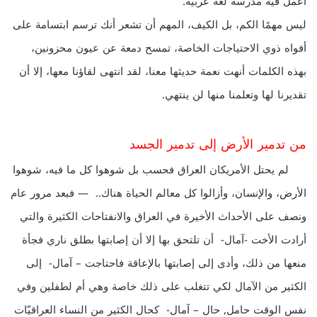
أعمل فيه مدرسة لغة عربية.
ليس مهمًا الكم، بل الكيف، المهم أن تشعر أنك ترسم ابتسامة على
أفواه ذوي الاحتياجات الخاصة، تمسح دمعة عن عيون محزونين،
بهذه الكلمات أنهت نعمة حديثها معنا، لقد انتهى لقاؤنا معها، إلا أن
تقديرنا لها وتعلمنا منها لن ينتهي.
من تدمير الأرض إلى تدمير الجسد
لم يحتل الأمريكان العراق فحسب بل شوهوا كل ما فيه، شوهوا
الأرض، والإنسان، وأزالوا كل معالم الحياة هناك.. — فبعد مرور عام
ونصف على الأحداث الأخيرة في العراق والانفتاحات الكثيرة والتي
أرادت الأخت -آمال- أن تلتحق بها إلا أن إصابتها بطلق ناري فجأة
منعها من ذلك، وأدى إلى إصابتها بالإعاقة فاحتاجت – آمال- إلى
الكثير من الآمال لكي تتغلب على ذلك خاصة وهي أم لطفلين وفي
نفس الوقت حامل, حال – آمال- كحال الكثير من النساء العراقيّات