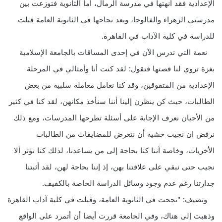
الإعدادية فقد أنهتها في مدرسة الرمال، أما الثانوية فتوزعت بين
مدرستي الزهراء والفالوجا، وبعد نجاحها في الثانوية العامة قبلت
للدراسة في كلية الآداب في القاهرة.
نعمة التي تدرس الآن في إحدى المساقات بالجامعة الإسلامية
بغزة تروي لنا قصتها فتقول: لقد كنت أنا وأمثالي في المرحلة
الإعدادية من المتفوقين، وقد كنا نعامل معاملة سلبية من بعض
الطالبات، حيث كن ينظرن إلينا أننا سنأخذ مكانهن، لقد كنا في كثير
من الأحيان نعرف الإجابة على أسئلة تطرحها المدرسات، ومع ذلك
نرفض ان نجيب خشية أن نتعرض للمضايقات من الطالبات
الأخريات، وخاصة أننا كنا بحاجة إلى من يساعدنا، لذلك كنا نؤثر ألا
نجيب حتى نبقي على علاقتنا بهن، إذ إننا بحاجة لهن، لقد أثبتنا
جدارتنا رغم عدم وجود وسائل الدراسة الخاصة بالكفيف.
وتضيف: "نجحت في الثانوية العامة، وقبلت في كلية آداب القاهرة
وذهبت إلى هناك، وفي الجامعة قررت أيضا أن أتمرد على الواقع