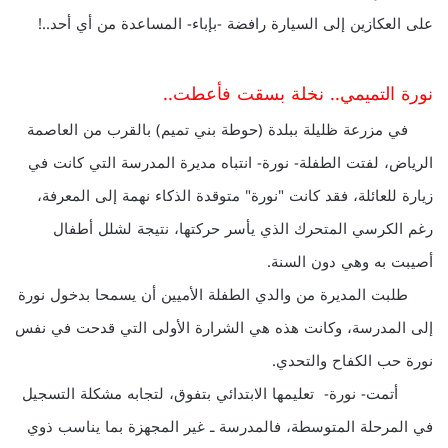
على العكازين إلى السيارة رافضة -بإباء- المساعدة من أي أحد..!
نورة التميمي.. نخلة بسقت فأعطت..
في مزرعة ظليلة ببلدة (حوطة بني تميم) بالقرب من العاصمة
الرياض، لفتت الطفلة- نورة- انتباه مديرة المدرسة التي كانت في
زيارة للعائلة، فقد كانت "نورة" متوقدة الذكاء نهمة إلى المعرفة،
رغم الكرسي المتحرك الذي يأسر حركتها، نتيجة لشلل أطفال
أصيبت به وهي دون السنة.
طلبت المديرة من والدي الطفلة الأميين أن يسمحا بدخول نورة
إلى المدرسة، وكانت هذه هي الشرارة الأولى التي قدحت في نفس
نورة حب الكفاح والتحدي.
أتمت- نورة- تعليمها الابتدائي بتفوق، لتجابه مشكلة التسجيل
في المرحلة المتوسطة، فالمدرسة ـ غير المجهزة بما يناسب ذوي