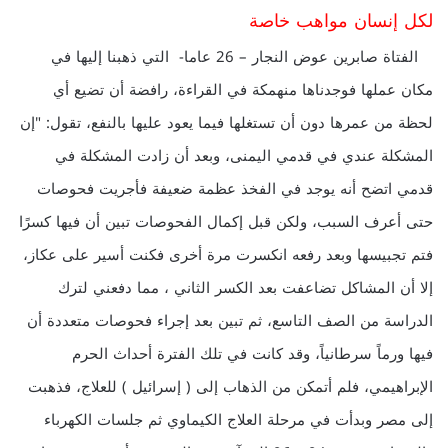
لكل إنسان مواهب خاصة
الفتاة صابرين عوض النجار – 26 عاما- التي ذهبنا إليها في
مكان عملها فوجدناها منهمكة في القراءة، رافضة أن تضيع أي
لحظة من عمرها دون أن تستغلها فيما يعود عليها بالنفع، تقول: "إن
المشكلة عندي في قدمي اليمنى، وبعد أن زادت المشكلة في
قدمي اتضح أنه يوجد في الفخذ عظمة ضعيفة فأجريت فحوصات
حتى أعرف السبب، ولكن قبل إكمال الفحوصات تبين أن فيها كسرًا
فتم تجبيسها وبعد رفعه انكسرت مرة أخرى فكنت أسير على عكاز،
إلا أن المشاكل تضاعفت بعد الكسر الثاني ، مما دفعني لترك
الدراسة من الصف التاسع، ثم تبين بعد إجراء فحوصات متعددة أن
فيها ورماً سرطانياً، وقد كانت في تلك الفترة أحداث الحرم
الإبراهيمي، فلم أتمكن من الذهاب إلى ( إسرائيل ) للعلاج، فذهبت
إلى مصر وبدأت في مرحلة العلاج الكيماوي ثم جلسات الكهرباء