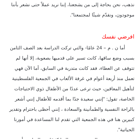
نذهب، نحن بحاجة إلى من يشجعنا، إننا نريد عملاً حتى نشعر بأننا
موجودون، ونقدّم شيئًا لمجتمعنا".
افرضي نفسك
أما ن . م – 24 عامًا- والتي تركت الدراسة بعد الصف الثامن
بسبب وضع ساقها، كانت تسير على قدميها بصعوبة، إلا أنها لم
تتوقف عن العطاء، فقد كانت متدربة في السابق، أما الآن فهي
تعمل منذ أربعة أعوام في غرفة الألعاب في الجمعية الفلسطينية
لتأهيل المعاقين، حيث ترعى عددًا من الأطفال ذوي الاحتياجات
الخاصة، تقول: "إنني سعيدة جدًا بما أقدمه للأطفال إنني أشعر
بالراحة النفسية والطمأنينة والسعادة ، إنني أحظى باحترام وتقدير
كبيرين هنا في هذه الجمعية التي تقدم لنا المساعدة في أمورنا
الحياتية".