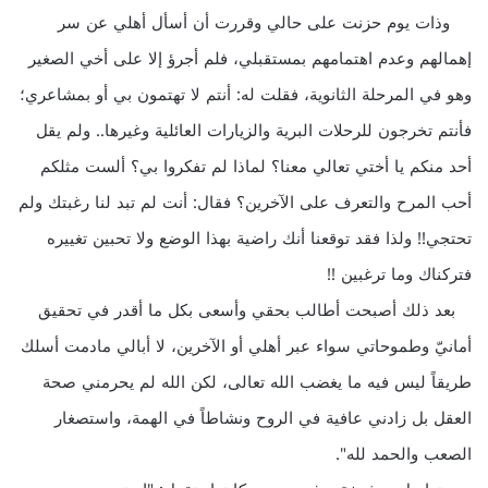
وذات يوم حزنت على حالي وقررت أن أسأل أهلي عن سر
إهمالهم وعدم اهتمامهم بمستقبلي، فلم أجرؤ إلا على أخي الصغير
وهو في المرحلة الثانوية، فقلت له: أنتم لا تهتمون بي أو بمشاعري؛
فأنتم تخرجون للرحلات البرية والزيارات العائلية وغيرها.. ولم يقل
أحد منكم يا أختي تعالي معنا؟ لماذا لم تفكروا بي؟ ألست مثلكم
أحب المرح والتعرف على الآخرين؟ فقال: أنت لم تبد لنا رغبتك ولم
تحتجي!! ولذا فقد توقعنا أنك راضية بهذا الوضع ولا تحبين تغييره
فتركناك وما ترغبين !!
بعد ذلك أصبحت أطالب بحقي وأسعى بكل ما أقدر في تحقيق
أمانيّ وطموحاتي سواء عبر أهلي أو الآخرين، لا أبالي مادمت أسلك
طريقاً ليس فيه ما يغضب الله تعالى، لكن الله لم يحرمني صحة
العقل بل زادني عافية في الروح ونشاطاً في الهمة، واستصغار
الصعب والحمد لله".