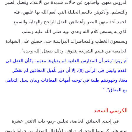
الدروس معهن، وأحدثهن عن حالات شديدة من الابتلاء، وفضل الصبر
والتسليم، وأذكرهن بالنعم الجليلة التي أنعم الله بها عليهن، فله
الحمد أخذ منهن البصر وأعطاهن العقل الراجح والهداية والسمع
الذي به يسمعن كلام الله وهدي نبيه صلى الله عليه وسلم،
ويسمعون الخطب والمحاضرات الدراسية حتى حصلن على الشهادة
الجامعية من قسم الشريعة بتفوق، وذلك بفضل الله وحده".
أم ريم: "رغم أن المدارس العادية لم يقبلوها معهم، وكأن العقل في
القدم وليس في الرأس (!!)، إلا أن دور تأهيل المعاقين لم تقصِّر
معنا، وجهودهم طيبة في توجيه أمهات المعاقات وبيان سبل التعامل
مع المعاق". "
الكرسي السعيد
في إحدى الحدائق الخاصة، تجلس -ريم- ذات الاثنتي عشرة
سنة على كرسيها المتحرك، تراقب الأطفال الصغار من حولها يلهون