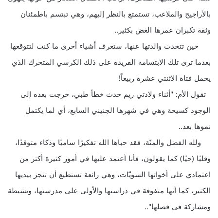
بالأراجيح والملاعب، تستمتع بالنظر إليهم، وهي تبتسم باطمئنان
وثقة تكبران عمرها الغض بكثير..
حين تتحدث والدتها عنها، ستعرف أشياء أخرى ما كنت لتتوقعها
بعدما ترى تلك الابتسامة الفريدة على ذلك الكرسي المتحرك الذي
يحمل فتاة الاثنتي عشرة ربيعاً!
تقول الأم: "أثناء ولادتي ريم حدث خطأ طبي، خرجت بعده إلى
الوجود كسيحة وهي في شهرها الجنيني السابع، أي لما يكتمل
نموها بعد..
ولله الفضل والمنّة، فقد حباها الله تفكيرًا ساميًا وذكاء متوقدًا،
وقلبًا (حيًا) كما يقولون، فأنا أعتمد عليها في أمور كثيرة أكثر من
اعتمادي على أخواتها السويّات، وهي رائعة تستطيع أن تنجز بيديها
الكثير، كما أنها متفوقة في دراستها والأولى على مدرستها، ونشيطة
ومشاركة في فصلها"..