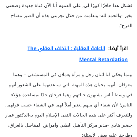
فشكل هذا حافزًا كبيرًا لي, على العموم أنا الآن فتاة جديدة وصحتي
بخير -والحمد لله- وتعلمت من خلال تجربتي هذه أن الصبر مفتاح
الفرج".
اقرأ أيضا:
الاعاقة العقلية : التخلف العقلي The
Mental Retardation
بينما يحكي لنا اثنان رجل وامرأة يعملان في المستشفى – وهما
معوقان- أنهما يحبان هذه المهنة التي ساعدتهما على الشعور أنهم
في وسط أناس يشبهون حالتهم وهما فرحان جدًا بمساعدة هؤلاء
الناس؛ لأن شفاء أي منهم يعتبر أملاً لهما في الشفاء حسب قولهما.
وللتعرف أكثر على هذه الحالات التقى الإسلام اليوم بـ-الدكتور.عمار
خضير هادي -مدير مركز التأهيل الطبي وأمراض المفاصل بالعراق،
وطرحنا عليه بعض الأسئلة: