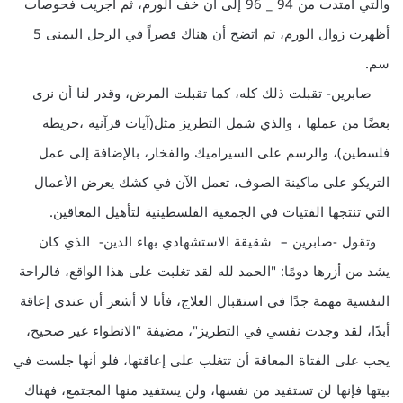
والتي امتدت من 94 _ 96 إلى آن خف الورم، ثم أجريت فحوصات
أظهرت زوال الورم، ثم اتضح أن هناك قصراً في الرجل اليمنى 5
سم.
صابرين- تقبلت ذلك كله، كما تقبلت المرض، وقدر لنا أن نرى
بعضًا من عملها ، والذي شمل التطريز مثل(آيات قرآنية ،خريطة
فلسطين)، والرسم على السيراميك والفخار، بالإضافة إلى عمل
التريكو على ماكينة الصوف، تعمل الآن في كشك يعرض الأعمال
التي تنتجها الفتيات في الجمعية الفلسطينية لتأهيل المعاقين.
وتقول -صابرين – شقيقة الاستشهادي بهاء الدين- الذي كان
يشد من أزرها دومًا: "الحمد لله لقد تغلبت على هذا الواقع، فالراحة
النفسية مهمة جدًا في استقبال العلاج، فأنا لا أشعر أن عندي إعاقة
أبدًا، لقد وجدت نفسي في التطريز"، مضيفة "الانطواء غير صحيح،
يجب على الفتاة المعاقة أن تتغلب على إعاقتها، فلو أنها جلست في
بيتها فإنها لن تستفيد من نفسها، ولن يستفيد منها المجتمع، فهناك