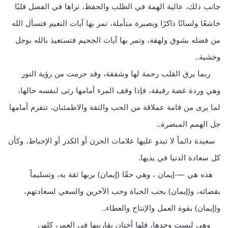
جانب ذلك، عالية الهمة في الطلب والحفظ، تراها في الفصل قلبًا
خاشعًا ولسانًا ذاكرًا وبصيرة متأملة، تمر بها آيات النعيم فتسأل الله
من فضله بشوق ولهفة، وتمر بها آيات الجحيم فتستعيذ بالله بوجل
وخشية..
ربما يرق القلب رحمة لها وشفقة، وقد حرمت من رؤية النور
وهي وردة غضة رقيقة، فإذا وقف المرء أمامها رثى لنفسه حالها،
لما يرى من قامة عملاقة من الحب والثقة والاطمئنان، تتقزم أمامها
جل الهمم المبصرة..
سعيدة دائماً لا تبدو عليها علامات الحزن أو الكدر أو الإحباط، وكأن
كل سعادة الدنيا في يديها.
هذه هي —-إيمان ، وهي حقًا (إيمان) بربها ثقة به، وتسليماً
بقضائه، و(إيمان) بحب الحياة وحب الآخرين والسعي لسعادتهم،
و(إيمان) بقوة العمل والإنتاج والعطاء..
وهي ليست وحدها، فلها أختان يقاربنها في العمر، كلهن