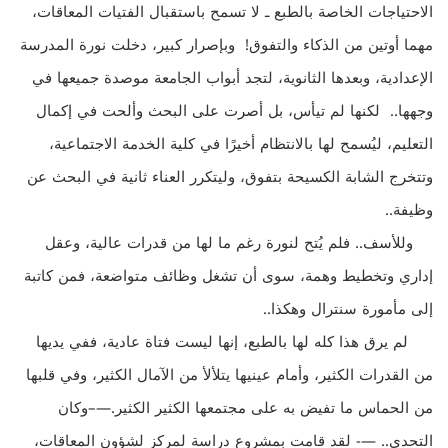
الاحتياجات الخاصة بالطبع ـ لا تسمح باستقبال الفتيات المعاقات،
مهما أوتين من الذكاء والتفوق! وبإصرار كبير، دخلت نورة المدرسة
الإعدادية، وبعدها الثانوية، لتجد أبواب الجامعة موصدة جميعها في
وجهها.. لكنها لم تيأس، بل أصرت على البحث وألحت في إكمال
التعليم، ليُسمح لها بالانتظام أخيرًا في كلية الخدمة الاجتماعية،
وتتخرج الشابة الكسيحة بتفوق، وليتكرر العناء ثانية في البحث عن
وظيفة..
وللأسف.. فلم يُتح لنورة رغم ما لها من قدرات عالية، وعقل
إداري وتخطيط وهمة، سوى أن تشغل وظائف متواضعة، فمن كاتبة
إلى مأمورة سنترال وهكذا..
لم يرق هذا كله لها بالطبع، إنها ليست فتاة عادية، ففي يديها
من القدرات الكثير، وأمام عينيها يتلألأ من الآمال الكثير، وفي قلبها
من الحماس ما تفيض به على مجتمعها الكثير الكثير.—–وكان
التحدي.. —- لقد قامت بمشروع دراسة لمركز لشؤون المعاقات،