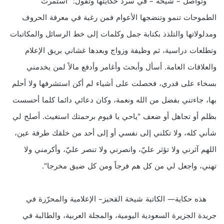
وتواصل – شيخة – في سرد حكايتها وتقول: "استمرت
الطموحات تنمو وتنضجها الأعوام فمن رغبة في معرفة الحروف
ومدلولاتها والتلذذ بكتابة جمل وكلمات إلى خط الرسائل والمكاتبات
وتطلعات دراسية، ثم وظيفة وزواج وبعدها غشاني بريق الإعلام
والعلاقات العامة. أسأل وأبحث وأغامر وأدفع مالاً لمن يخدمني
بسخاء على قدري، فحصلت على أشياء لم أكن استشرفها ولا أحلم
بها، جاءتني بفضل من الله ونعمة، وكان دعائي دائما كلما أحسست
بظلم أو تجاهل أو ضعف "ياحي يا قيوم برحمتك استغيث. أصلح لي
شأني كله، ولا تكلني إلى نفسي أو إلى أحد من خلقك طرفة عين،
اللهم آثرني ولا تؤثر عليّ، وانصرني ولا تنصر عليّ، وأكرمني ولا
تهني، واجعل لي من كل هم فرجاً ومن كل ضيق مخرجا".
هذه حكاية— الكاتبة شيخة القحيز– الإعلامية والمحرّرة في
جريدة الجزيرة السعودية اليومية، والمجلة العربية، والطالبة في