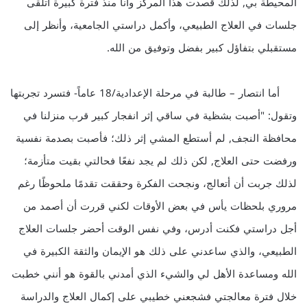
المحيطة بي, لذلك قصدت هذا المركز وأنا منذ فترة كبيرة أتلقى
جلسات في العلاج الطبيعي، وأكمل دراستي الجامعية، وأنظر إلى
مستقبلي بتفاؤل كبير بفضل وتوفيق من الله.
أما انتصار – طالبة في مرحلة الإعدادية/18 عاماً- فتسرد تجربتها
وتقول: "أصبت بشظية في ساقي إثر انفجار كبير قرب منزلنا في
محافظة النجف, لم أستطع المشي إثر ذلك؛ فأصبت بصدمة نفسية
ورفضت حتى العلاج, لكن ذلك لم يجد نفعًا فحالتي بقيت متأزمة؛
لذلك جربت أن أتعالج، ونجحت الفكرة وحققت تقدمًا ملحوظًا رغم
مروري بلحظات يأس في بعض الأوقات لكني قررت أن أصمد من
أجل دراستي فكنت أدرس، وفي نفس الوقت أحضر جلسات العلاج
الطبيعي، والذي ساعدني على ذلك هو الإيمان والثقة الكبيرة في
الله ومساعدة الأهل لي والشيء الذي أمدني بالقوة هو أنني خطبت
خلال فترة معالجتي فشجعني خطيبي على إكمال العلاج والدراسة