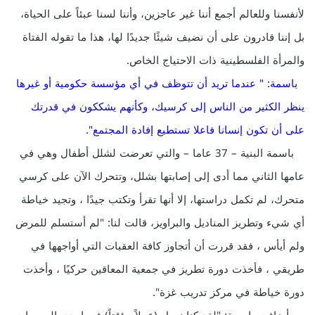
لأنفسنا وللعالم أجمع أننا غير عاجزين، وأننا لسنا عبئاً على الحياة،
بل إننا قادرون على أن نضيف شيئًا جديدًا لها، هذا ما تقوله الفتاة
والمرأة الفلسطينية ذات الاحتياج الخاص.
باسمة: " عندما تريد أن تتوظف في أي مؤسسة حكومية أو غيرها
ينظر الكثير من الناس إلى كرسيك، وكأنهم يشككون في قدرتك
على أن تكون إنسانا فاعلا تستطيع إفادة المجتمع".
باسمة البنية – 37 عاما – والتي تعرضت لشلل أطفال وهي في
عامها الثاني مما أدى إلى إصابتها بشلل، وتتحرك الآن على كرسي
متحرك، لم تكمل دراستها، إلا أنها تقرأ وتكتب جيدًا ، وتجيد خياطة
أي شيء وتطريز المناديل والبراويز، قالت لنا: "لم أستسلم للمرض
ولم أيأس ، فقد قررت أن أتجاوز كافة العقبات التي أواجهها في
طريقي ، فأخذت دورة تطريز في جمعية المعاقين حركيًا ، وأخذت
دورة خياطة في مركز تدريب غزة".