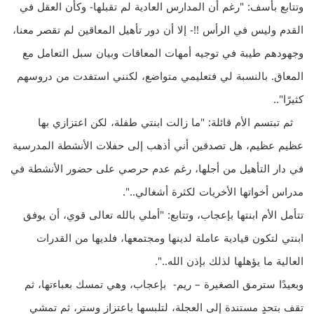
وتتابع بأسف: "رغم أن المدارس العادية لم تقبلها- وكأن العقل في
القدم وليس في الرأس !!- إلا أن دور تأهيل المعاقين لم تقصر معنا،
وجهودهم طيبة في توجيه أمهات المعاقات وبيان سبل التعامل مع
المعاق. بالنسبة لي فتعليمي متواضع، لكنني استفدت من دروسهم
كثيرًا"..
ثم تبتسم الأم قائلة: "ما زالت ابنتي طفلة، لكن اعتزازي بها
عظيم عظيم، هل تصدقين أني أذهب إلى حفلات الأنشطة المدرسية
في دار التأهيل من أجلها، رغم عدم حرصي على حضور الأنشطة في
مدراس أخواتها الأخريات لكثرة أشغالي..".
تتأمل الأم ابنتها بإعجاب، وتتابع: "أملي بالله تعالى قوي، أن يوفق
ابنتي لتكون قيادية عاملة لدينها ومجتمعها، فلديها من القدرات
العالية ما يؤهلها لذلك بإذن الله..".
وبعيدًا سترمق الصغيرة – ريم- بإعجاب، وهي تمسك بعباءتها، ثم
تقف بتحدٍ مستندة إلى العجلة، لتلبسها باعتزاز وستر، ثم تمشي