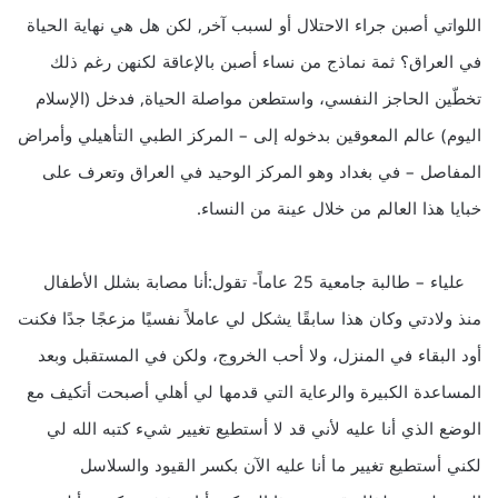
اللواتي أصبن جراء الاحتلال أو لسبب آخر, لكن هل هي نهاية الحياة
في العراق؟ ثمة نماذج من نساء أصبن بالإعاقة لكنهن رغم ذلك
تخطّين الحاجز النفسي، واستطعن مواصلة الحياة, فدخل (الإسلام
اليوم) عالم المعوقين بدخوله إلى – المركز الطبي التأهيلي وأمراض
المفاصل – في بغداد وهو المركز الوحيد في العراق وتعرف على
خبايا هذا العالم من خلال عينة من النساء.
علياء – طالبة جامعية 25 عاماً- تقول:أنا مصابة بشلل الأطفال
منذ ولادتي وكان هذا سابقًا يشكل لي عاملاً نفسيًا مزعجًا جدًا فكنت
أود البقاء في المنزل، ولا أحب الخروج، ولكن في المستقبل وبعد
المساعدة الكبيرة والرعاية التي قدمها لي أهلي أصبحت أتكيف مع
الوضع الذي أنا عليه لأني قد لا أستطيع تغيير شيء كتبه الله لي
لكني أستطيع تغيير ما أنا عليه الآن بكسر القيود والسلاسل