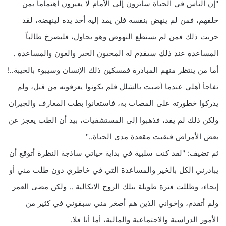
"إن الناس في الحياة سائرون إلى الأمام لا يعيرون اهتماماً بمن
خلفهم، فمن لم ينهض بنفسه فلن يمد إليه أحد يده لينهضه، لقد
جربت ذلك فمن لم يستطع النهوض وهو يحاول، فليصرخ طالباً
المساعدة عند ذلك سيقدم له المحبون الخير والعون والمساعدة .
أما من ينتظر منهم المبادرة فمسكين ذلك الإنسان وسيبوء بالخيبة..!
تفاجأ أهلي عندما أصبت بالشلل فلم يكونوا يعرفونه من قبل، ولم
يدركوا خطورته على المصاب به، فاستعانوا بطب المعارف والجيران
ولكن ذلك لم يفد، فذهبوا إلى المستشفيات، بيد أن الطب يعجز عن
بعض الأمراض فبقيت مقعدة مدى الحياة.."
ثم تضيف: "لقد كنت سلبية في بداية حياتي ساذجة النظرة أتوقع أن
يبادرني الكل بالخير والمساعدة التي في خاطري دون طلب مني أو
إيحاء، وظللت فترة طويلة بتلك الروح الاتكالية .. ولكن مضى العمر
ولم أتقدم، وإخواني الذين هم أصغر مني سبقوني في كثير من
الأمور الدراسية والاجتماعية والمالية، أما أنا فلا.