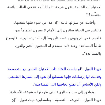
الاحتياجات الخاصة، تقول شيخة: "لماذا المعاقة في الغالب بائسة
محطّمة؟!"
وأجابت عن سؤالها قائلة: "إن هذا من سوء ظنها بنفسها،
فالناس في الحياة سائرون إلى الأمام لا يعيرون اهتماماً بمن
خلفهم، فمن لم ينهض بنفسه فلن يمدّ إليه أحد يده ليعينه، فليصرخ
طالباً المساعدة وعند ذلك سيقدم له المحبون الخير والعون
والمساعدة"..
هويدا الغول: "لو جلست الفتاة ذات الاحتياج الخاص مع متخصصة
وقدمت لها إرشادات فإنها تستطيع أن تعود إلى مسارها الطبيعي،
ولكن الأساس أن تقتنع بحاجتها الى المساعدة".
وتوافق إلى -حد ما- الرؤية التي طرحتها – شيخة- الأستاذة
هويدا الغول – المرشدة النفسية – بفلسطين؛ حيث تقول : "إن