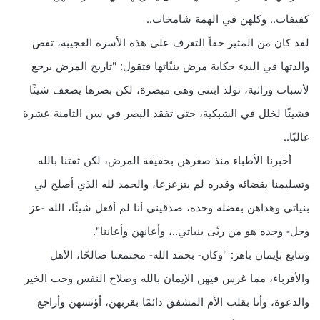
كفيفات.. وكلهن في الهمة شامخات..
لقد كان من المثير حقاً التعرف على هذه الأسرة العجيبة، تقص
والدتها في البدء حكاية مرض بنيّاتها فتقول: "تاريخ المرض يرجع
لأسباب وراثية، تولد ابنتي وهي مبصرة، لكن بصرها يضعف شيئًا
فشيئًا لخلل في الشبكية، حتى تفقد البصر في سن الثامنة عشرة
غالبًا..
أخبرنا الأطباء منذ صغرهن بحقيقة المرض، لكن ثقتنا بالله
وتسليمنا بقضائه وقدره لم يتزعزعا، والحمد لله الذي أصلح لي
بنياتي وهداهن بفضله وحده، صدقيني أنا لم أفعل شيئًا، الله -عز
وجل- وحده هو من ربّى بنياتي..، وأعانهن وأعاننا".
وتتابع بإيمان باهر: "وكان- بحمد الله- مجتمعنا صالحًا، الأهل
والأقرباء، مما غرس فيهن الإيمان بالله وصلاح النفس وحب الخير
والدعوة، وأنا بقلب الأم المشفق دائمًا بقربهن، أؤنسهن وأراجع