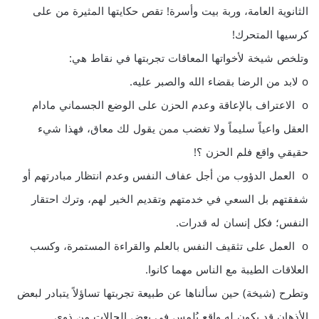
الثانوية العامة، وربة بيت وأسرة! تقص حكايتها المثيرة من على
كرسيها المتحرك!
وتلخص شيخة لأخواتها المعاقات تجربتها في نقاط هي:
o لابد من الرضا بقضاء الله والصبر عليه.
o الاعتراف بالإعاقة وعدم الحزن على الوضع الجسماني مادام
العقل واعياً سليماً ولا تغضب ممن يقول لك معاق، فهذا شيء
حقيقي واقع فلم الحزن ؟!
o العمل الدؤوب من أجل عفاف النفس وعدم انتظار مبادرتهم أو
شفقتهم بل السعي في خدمتهم وتقديم الخير لهم، وترك احتقار
النفس؛ فكل إنسان له قدرات.
o العمل على تثقيف النفس بالعلم والقراءة المستمرة، وكسب
العلاقات الطيبة مع الناس مهما كانوا.
وتطرح (شيخة) حين سألناها عن طبيعة تجربتها تساؤلاً يتبادر لبعض
الأذهان قد يكون له واقع يُلمس في بعض الحالات من ذوي