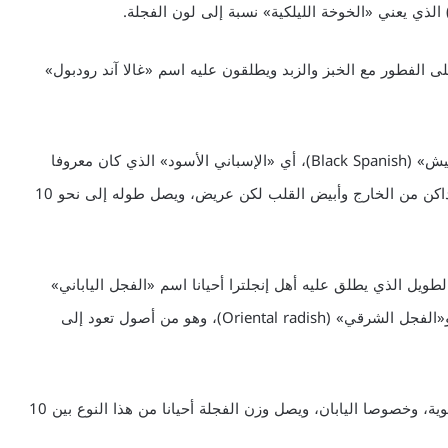
 الفطور مع الخبز والزبد ويطلقون عليه اسم «غالا آند رودبول»
وتعرف إسبانيا بإنتاج الشتوي منه وخصوصا نوع «بلاك سبانيش» (Black Spanish)، أي «الإسباني الأسود» الذي كان معروفا
في كل من إنجلترا وفرنسا في القرن السادس عشر، وهو داكن من الخارج وأبيض القلب لكن عريض، ويصل طوله إلى نحو 10
عروفة جدا نوع «دايكون» (Daikon) الأبيض الطويل الذي يطلق عليه أهل إنجلترا أحيانا اسم «الفجل الياباني»
(Japanese radish) و«الفجل الصيني» (Chinese radish) و«الفجل الشرقي» (Oriental radish)، وهو من أصول تعود إلى
وهناك أنواع حارة منه تستخدم كثيرا في بعض البلدان الآسيوية، وخصوصا اليابان، ويصل وزن الفجلة أحيانا من هذا النوع بين 10