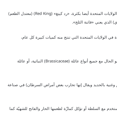
ومن الأنواع الصيفية الصغيرة والمكورة والتي تستخدم في الولايات المتحدة أيضا بكثرة، «رد كينغ» (Red King) (معتدل الطعم)
دة في الولايات المتحدة التي تنتج منه كميات كبيرة كل عام،
ومن المعروف أن زهرة الفجل تتألف من أربع ورقات كما هو الحال مع جميع أنواع عائلة (Brassicaceae) النباتية، أو عائلة
م وغنية بالحديد ويقال إنها تحارب بعض أمراض السرطان) في صناعة
خدم مع السلطة أو تؤكل كمازّة لطعمها الحار والفاتح للشهيّة كما