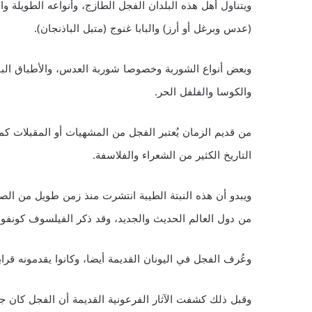
ويتناول أهل هذه البلدان الفجل الطازج، وأنواعه الطويلة
(عدس وبرغل أو أرز) والبابا غنوج (متبل الباذنجان).
وبعض أنواع الشوربة وخصوصا شوربة العدس، والأطباق البارد
والكوسا والفلفل الحر.
من قديم الزمان يُعتبر الفجل من المشهيات أو المقبلات كما 
التاريخ الكثير من الشعراء والفلاسفة.
ويبدو أن هذه النبتة الطيبة انتشرت منذ زمن طويل من الصي
من دول العالم الحديث والجديد، وقد ذكر الفيلسوف كونفوشيوس الفجل 
وعُرف الفجل في اليونان القديمة أيضا، وكانوا يقدمونه قرا
وقبل ذلك كشفت الآثار الفرعونية القديمة أن الفجل كان جزءا