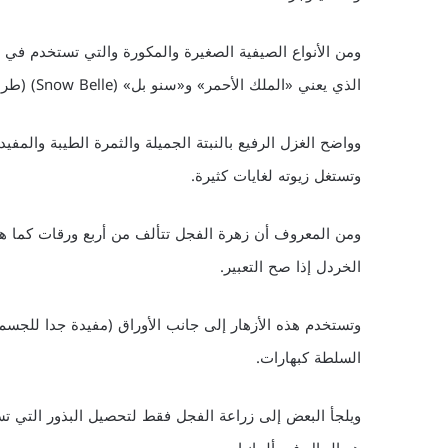
الذي يعني «الملك الأحمر» و«سنو بل» (Snow Belle) (طري) الذي يعني «فاتنة الثلج».
وواضح الغزل الرفيع بالنبتة الجميلة والثمرة الطيبة والمفي
وتستغل زيوته لغايات كثيرة.
الخردل إذا صح التعبير.
وتستخدم هذه الأزهار إلى جانب الأوراق (مفيدة جدا للجس
السلطة كبهارات.
ويلجأ البعض إلى زراعة الفجل فقط لتحصيل البذور التي تست