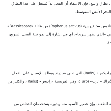
ى نطاق واسع، فإن الاعتقاد أن الفجل بدأ يُستغل على هذا النطاق
لبحر الأبيض المتوسط.
الاسم العلمي للفجل بالإنكليزية «راديش» (radish) هو «رافانوس ستافيوس» (Raphanus sativus) من عائلة «Brassicaceae»
 يونانية الأصل تعني «الذي يظهر سريعا»، أي في إشارة إلى نمو نبتة الفجل السريع،
إلا أن الكلمة «راديش» نفسها تعود على الأرجح إلى كلمة «راديكس» (Radix) التي تعني «جذر». ويطلق الإسبان على الفجل
اسم «رابانو» (Rabano)، والألمان «das Radieschen»، والأتراك « ترب» (Turp)، وفي الفرنسية «راديس» (Radis)، والكثير من
ة للطعام، وإن عصير الأسود منه وبذوره يستخدمان للتخلص من