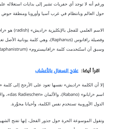
ورغم أنه لا توجد أي حفريات تشير إلى بدايات استغلاله عل
حول العالم وبانتظام في غرب آسيا وأوروبا ومنطقة حوض ا
وفصيلة رافانوس (Raphanus)، وهي كلمة
وسبق أن استُثخدمت كلمة «رافانيستروم» (Raphanistrum).
اقرأ أيضا:
علاج السعال بالأعشاب
الدول الأوروبية تستخدم نفس الكلمة، وأحيانا محوَّرة.
وتقول الموسوعة الحرة حول جذور الفجل، إنها تفتح الشهي