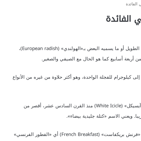
الفائدة
 الفائدة
وبالطبع هناك نوعان رئيسيان، وهما الفجل الأوروبي الأبيض الطويل أو ما يسميه البعض بـ«الهولندي» (European radish)،
من أربعة أسابيع كما هو الحال مع الصيفي والصغير.
إلى كيلوجرام للفجلة الواحدة، وهو أكثر حلاوة من غيره من الأنواع
وفي الولايات المتحدة يستخدمون نوعا أبيض يدعى «وايت آيسيكل» (White Icicle) منذ القرن السادس عشر، أقصر من
وفي فرنسا يستخدمون نوعا مماثلا لكن أحمر اللون يسمى «فرنش بريكفاست» (French Breakfast) أي «الفطور الفرنسي»