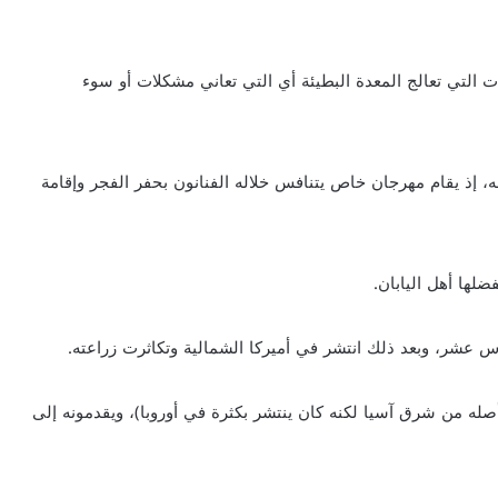
اني هوراس (Horace) أنه من النباتات التي تعالج المعدة البطيئة أي التي تعاني مشكلات أو سوء
ه، إذ يقام مهرجان خاص يتنافس خلاله الفنانون بحفر الفجر وإقامة
ضلها أهل اليابان.
 عشر، وبعد ذلك انتشر في أميركا الشمالية وتكاثرت زراعته.
أصله من شرق آسيا لكنه كان ينتشر بكثرة في أوروبا)، ويقدمونه إلى