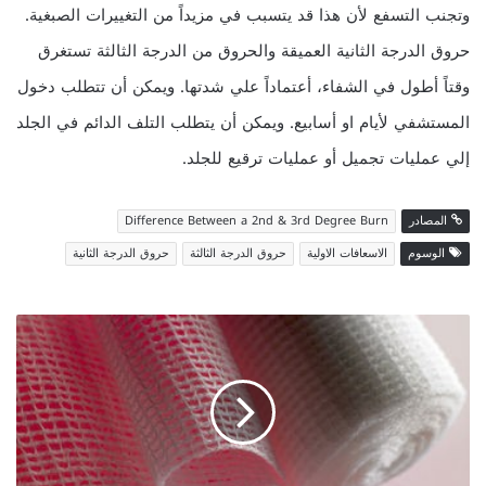
وتجنب التسفع لأن هذا قد يتسبب في مزيداً من التغييرات الصبغية.
حروق الدرجة الثانية العميقة والحروق من الدرجة الثالثة تستغرق
وقتاً أطول في الشفاء، أعتماداً علي شدتها. ويمكن أن تتطلب دخول
المستشفي لأيام او أسابيع. ويمكن أن يتطلب التلف الدائم في الجلد
إلي عمليات تجميل أو عمليات ترقيع للجلد.
المصادر
Difference Between a 2nd & 3rd Degree Burn
الوسوم
الاسعافات الاولية
حروق الدرجة الثالثة
حروق الدرجة الثانية
م
ع
ا
ل
ج
ة
ا
ل