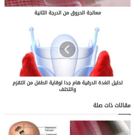
ح
معالجة الحروق من الدرجة الثانية
ر
و
ق
ت
م
ح
ن
ل
ا
ي
ل
ل
د
ا
ر
ل
ج
غ
ة
د
تحليل الغدة الدرقية هام جدا لوقاية الطفل من التقزم
ا
ة
ل
والتخلف
ا
ث
ل
ا
د
مقالات ذات صلة
ن
ر
ي
ق
ة
ي
ة
ه