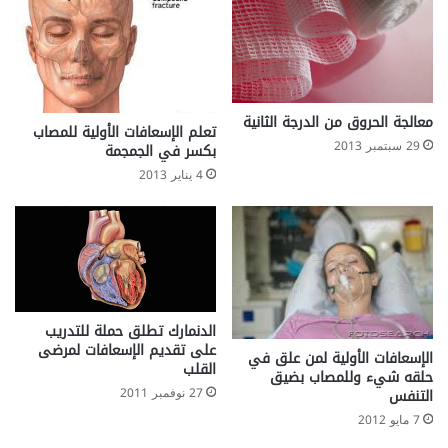
ا
م
ج
د
ا
ل
معالجة الحروق من الدرجة الثانية
تعلم الإسعافات الأولية للمصاب
و
29 سبتمبر 2013
بكسر في الجمجمة
ق
4 يناير 2013
ا
ي
ة
ا
ل
ط
ف
ل
الدنمارك تطلق حملة للتدريب
على تقديم الإسعافات لمرضى
م
الإسعافات الأولية لمن علق في
القلب
ن
حلقه شيء وللمصاب بضيق
ا
27 نوفمبر 2011
التنفس
ل
7 مايو 2012
ت