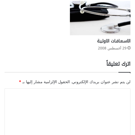
ق
ز
م
و
ا
ل
ت
الاسـعـافـات الاولـيـة
خ
29 أغسطس 2008
ل
ف
اترك تعليقاً
لن يتم نشر عنوان بريدك الإلكتروني.
الحقول الإلزامية مشار إليها بـ
*
ا
ل
ت
ع
ل