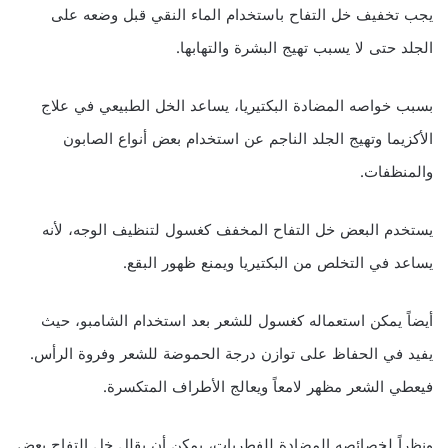
يجب تخفيف خل التفاح باستخدام الماء النقي قبل وضعه على
الجلد حتى لا يسبب تهيج البشرة والتهابها.
بسبب خواصه المضادة البكتيريا، يساعد الخل الطبيعي في علاج
الأكزيما وتهيج الجلد الناجم عن استخدام بعض أنواع الصابون
والمنظفات.
يستخدم البعض خل التفاح المخفف كغسول لتنظيف الوجه، لأنه
يساعد في التخلص من البكتيريا ويمنع ظهور البقع.
أيضاً يمكن استعماله كغسول للشعر بعد استخدام الشامبو، حيث
يفيد في الحفاظ على توازن درجة الحموضة للشعر وفروة الرأس.
فيعطي الشعر مظهر لامعاً ويعالج الأطراف المتكسرة.
ونظراً لخصائصه المضادة للفطريات، يمكن أن يقلل خل التفاح بعض