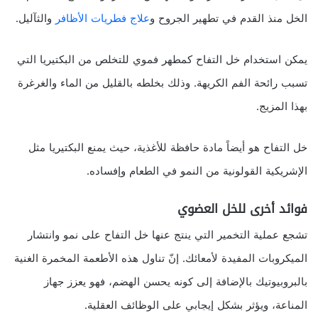
الخل منذ القدم في تطهير الجروح و
علاج فطريات الأظافر
والثآليل.
يمكن استخدام خل التفاح كمطهر فموي للتخلص من البكتيريا التي
تسبب رائحة الفم الكريهة. وذلك بخلطه بالقليل من الماء والغرغرة
بهذا المزيج.
خل التفاح هو أيضاً مادة حافظة للأغذية، حيث يمنع البكتيريا مثل
الإشريكية القولونية من النمو في الطعام وإفساده.
فوائد أخرى للخل العضوي
تشجع عملية التخمير التي ينتج عنها خل التفاح على نمو وانتشار
الميكروبات المفيدة لأمعائك. إنّ تناول هذه الأطعمة المخمرة الغنية
بالبروبيوتيك بالإضافة إلى كونه يحسن الهضم، فهو يعزز جهاز
المناعة، ويؤثر بشكل إيجابي على الوظائف العقلية.