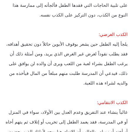
على تلبية الحاجات التي فقدها الطفل فألجأته إلى ممارسة هذا
النوع من الكذب، دون التركيز على الكذب نفسه.
الكذب الغرضي:
يلجأ إليه الطفل حين يشعر بوقوف الأبوين حائلاً دون تحقيق أهدافه،
فقد يطلب نقوداً لغرض غير الغرض الذي يريد، ومن أمثلة ذلك أن
يرغب الطفل بشراء لعبة من اللعب ويرى أن والده لن يوافق على
ذلك، فيدعي أن المدرسة طلبت منهم مبلغاً من المال فيأخذه من
والديه لشراء هذه اللعبة.
الكذب الانتقامي:
غالباً ينشاء عند التفريق وعدم العدل بين الأولاد، سواء في المنزل
أو في المدرسة، فقد يعمد الطفل إلى تخريب أو إتلاف ثم يتهم أخاه
أو أخته أو زميله، والغالب أن الاتهام هنا يوجه لأولئك الذين يحضون