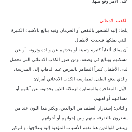
على الأمر وقع منها.
الكذب الادعائي:
يلجاء إليه للشعور بالنقص أو الحرمان وفيه يبالغ بالأشياء الكثيرة
اللتي يملكها فيحدث الأطفال
أن يملك ألعاباً كثيرة وثمينة أو يحدثهم عن والده وثروته، أو عن
مسكنهم ويبالغ في وصفه، ومن صور الكذب الادعائي التي تحصل
لدى الأطفال كثيراً التظاهر بالمرض عند الذهاب إلى المدرسة،
والذي يدفع الطفل لممارسة الكذب الادعائي أمران:
الأول: المفاخرة والمسايرة لزملائه الذين يحدثونه عن آبائهم أو
مساكنهم أو لعبهم.
والثاني: إستدرار العطف من الوالدين، ويكثر هذا اللون عند من
يشعرون بالتفرقة بينهم وبين إخوانهم أو أخواتهم.
وينبغي للوالدين هنا تفهم الأسباب المؤدية إليه وعلاجها، والتركيز