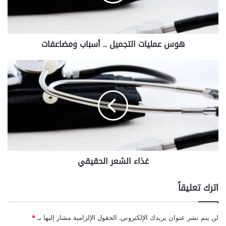
ل
ي
ا
ت
هوس عمليات التجميل .. أسباب ومضاعفات
ا
ل
ت
غ
ج
ذ
م
ا
ي
ء
ل
ا
.
ل
.
ش
أ
ع
س
ر
غذاء الشعر الحقيقي
ب
ا
ا
ل
ب
ح
اترك تعليقاً
و
ق
م
ي
ض
ق
لن يتم نشر عنوان بريدك الإلكتروني.
الحقول الإلزامية مشار إليها بـ
*
ا
ي