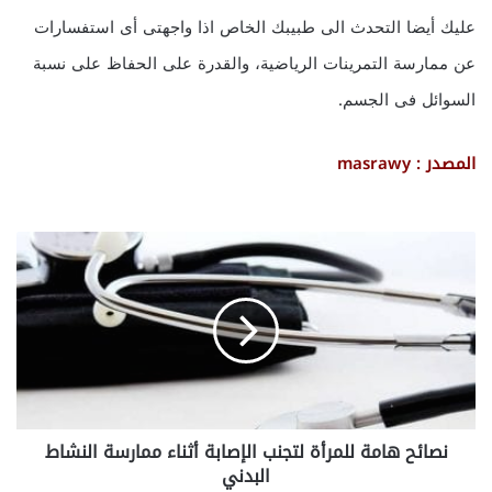
عليك أيضا التحدث الى طبيبك الخاص اذا واجهتى أى استفسارات
عن ممارسة التمرينات الرياضية، والقدرة على الحفاظ على نسبة
السوائل فى الجسم.
المصدر : masrawy
ن
ص
ا
ئ
ح
ه
ا
م
ة
نصائح هامة للمرأة لتجنب الإصابة أثناء ممارسة النشاط
ل
البدني
ل