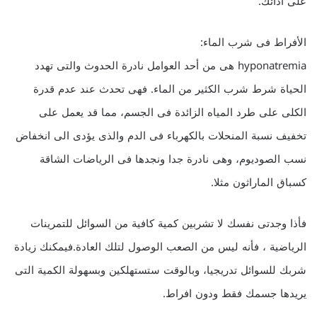
على آدائك.
الأفراط فى شرب الماء:
hyponatremia هى من أحد العوامل نادرة الحدوث والتى تهدد
الحياة شرط شرب الكثير من الماء. فهى تحدث عند عدم قدرة
الكلى على طرد المياه الزائدة فى الجسم، مما قد يعمل على
تخفيف نسبة المنحلات بالكهرباء فى الدم والذى يؤدى الى انخفاض
نسب الصوديوم، وهى نادرة جدا ونجدها فى الرياضات الشاقة
كسباق الماراثون مثلا.
فأذا وجدتى نفسك لا تشربين كمية كافية من السوائل للتمرينات
الرياضية ، فأنه ليس من الصعب الوصول لتلك العادة.فيمكنك زيادة
شربك للسوائل تدريجيا، وبالوقت ستستهلكين وبسهولة الكمية التى
يريدها جسمك فقط ودون افراط.