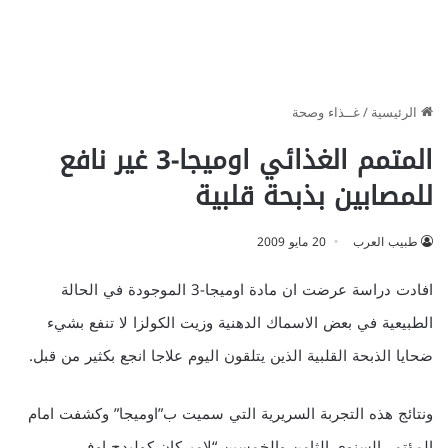
الرئيسية
/
غــذاء وصحة
المتمم الغذائي اوميجا-3 غير نافع
للمصابين بذبحة قلبية
طبيب العرب
20 مايو 2009
افادت دراسة عرضت ان مادة اوميجا-3 الموجودة في الحالة
الطبيعية في بعض الاسماك الدهنية وزيت الكولزا لا تنفع بشيء
ضحايا الذبحة القلبية الذين يتلقون اليوم علاجا انجع بكثير من قبل.
ونتائج هذه التجربة السريرية التي سميت ب”اوميجا” وكشفت امام
المؤتمر السنوي الثامن والخمسين “لاميركان كوليدج اوف