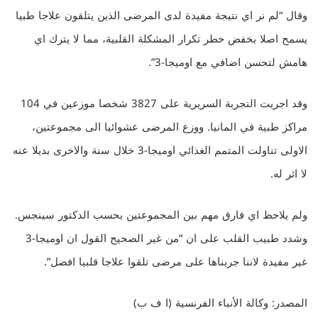
وقال “لم نر اي نتيجة مفيدة لدى المرضى الذين يتلقون علاجا طبيا
يسمح اصلا بخفض خطر تكرار المشكلة القلبية، مما لا يترك اي
هامش لتحسن اضافي مع اوميجا-3”.
وقد اجريت التجربة السريرية على 3827 شخصا موزعين في 104
مراكز طبية في المانيا. ووزع المرضى عشوائيا الى مجموعتين،
الاولى تناولت المتمم الغذائي اوميجا-3 خلال سنة والاخرى بديلا عنه
لا اثر له.
ولم يلاحظ اي فارق مهم بين المجموعتين بحسب الدكتور سينجس.
وشدد طبيب القلب على ان “من غير الصحيح القول ان اوميجا-3
غير مفيدة لاننا جربناها على مرضى تلقوا علاجا قلبيا افضل”.
المصدر: وكالة الأنباء الفرنسية (ا ف ب)