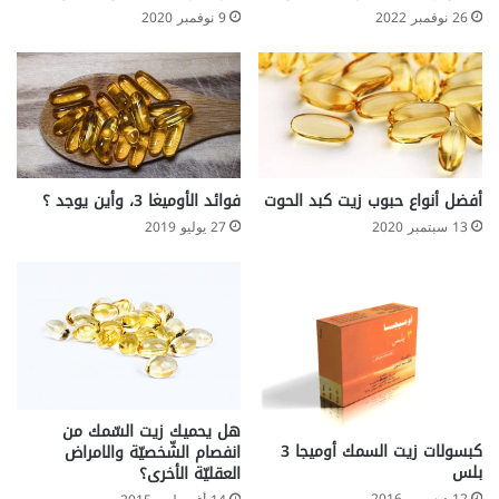
د
ه
26 نوفمبر 2022
9 نوفمبر 2020
ي
ا
ة
د
و
ئ
ن
ف
س
ي
ة
أفضل أنواع حبوب زيت كبد الحوت
فوائد الأوميغا 3، وأين يوجد ؟
؟
13 سبتمبر 2020
27 يوليو 2019
هل يحميك زيت السّمك من
كبسولات زيت السمك أوميجا 3
انفصام الشّخصيّة والامراض
بلس
العقليّة الأخرى؟
12 ديسمبر 2016