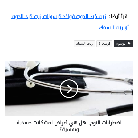
اقرأ أيضا:
زيت كبد الحوت فوائد كبسولات زيت كبد الحوت
أو زيت السمك
الوسوم
اوميجا 3
زيت السمك
ا
ض
ط
ر
ا
ب
ا
ت
ا
اضطرابات النوم.. هل هي أعراض لمشكلات جسدية
ل
ونفسية؟
ن
و