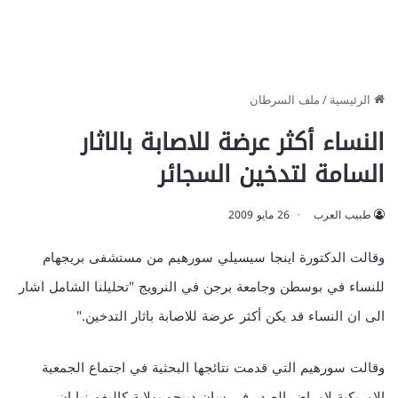
الرئيسية
/
ملف السرطان
النساء أكثر عرضة للاصابة بالاثار
السامة لتدخين السجائر
طبيب العرب
26 مايو 2009
وقالت الدكتورة اينجا سيسيلي سورهيم من مستشفى بريجهام
للنساء في بوسطن وجامعة برجن في النرويج "تحليلنا الشامل اشار
الى ان النساء قد يكن أكثر عرضة للاصابة باثار التدخين."
وقالت سورهيم التي قدمت نتائجها البحثية في اجتماع الجمعية
الامريكية لامراض الصدر في سان دييجو بولاية كاليفورنيا ان