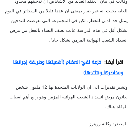
وقالت في بيان "يعتقد العديد من الاشخاص ان تدخينهم محدود
للغاية بحيث انه غير ضار بمعنى ان عددا قليلا من السجائر في اليوم
يمثل حدا ادنى للخطر. لكن في المجموعة التي تعرضت للتدخين
بشكل أقل في هذه الدراسة عانت نصف النساء بالفعل من مرض
انسداد الشعب الهوائية المزمن بشكل حاد".
اقرأ أيضا:
خزعة نقيّ العظام (أهميتها وطريقة إجرائها
ومخاطرها ونتائجها)
وتشير تقديرات الى ان الولايات المتحدة بها 12 مليون شخص
يعانون مرض انسداد الشعب الهوائية المزمن وهو رابع أهم اسباب
الوفاة هناك.
المصدر: وكالة رويترز