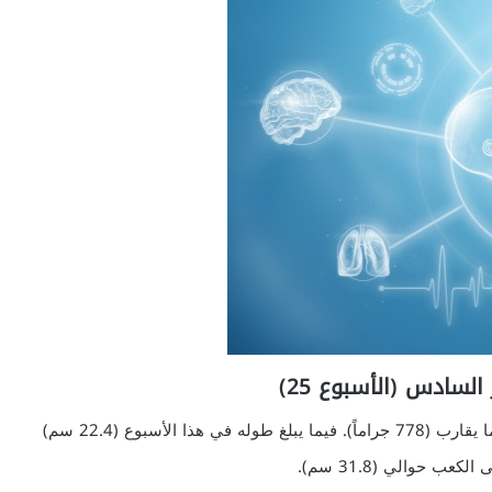
سادس (الأسبوع 25)
يبلغ في الأسبوع الخامس والعشرين وزن الجنين الطبيعي ما يقارب (778 جراماً). فيما يبلغ طوله في هذا الأسبوع (22.4 سم)
حوالي (31.8 سم).