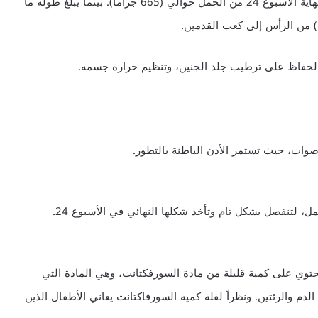
170 جراماً) في الأسبوع. ليبلغ الوزن الطبيعي للجنين في نهاية الأسبوع 24 من الحمل حوالي (665 جراماً). بينما يبلغ طوله ما
الحفاظ على ترطيب جلد الجنين، وتنظيم حرارة جسمه.
في طور التشكل، وتحتوي على كمية قليلة من مادة السورفكتانت، وهي المادة التي
دم والرئتين. ونظراً لقلة كمية السورفاكتانت يعاني الأطفال الذين