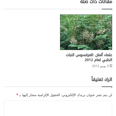
مقالات ذات صلة
ز
ء
ا
ل
خ
ل
ف
ي
م
ن
علماء ألمان :العرقسوس النبات
ر
الطبي لعام 2012
ق
3 يونيو 2012
ب
ة
اترك تعليقاً
ا
ل
ر
لن يتم نشر عنوان بريدك الإلكتروني.
الحقول الإلزامية مشار إليها بـ
*
ض
ي
ا
ع
ل