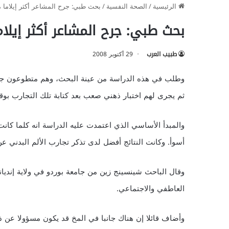
الرئيسية
/
الصحة النفسية
/
بحث طبي: جرح المشاعر أكثر إيلاما من
بحث طبي: جرح المشاعر أكثر إيلاما
طبيب العرب
29 أكتوبر 2008
وطلب في هذه الدراسة من عينة البحث، وهم متطوعون جميعه
ثم يجرى لهم اختبار ذهني صعب بعد كتابة تلك التجارب بو
والمبدأ الأساسي الذي اعتمدت عليه الدراسة انه كلما كانت ا
أسوأ. وكانت النتائج أفضل لدى تذكر تجارب الألم البدني عن
وقال الباحث شينسينج زين من جامعة بوردو في ولاية إنديانا 
العاطفي والاجتماعي.
وأضاف قائلا إن هناك جانبا في المخ قد يكون مسؤولا عن ذ