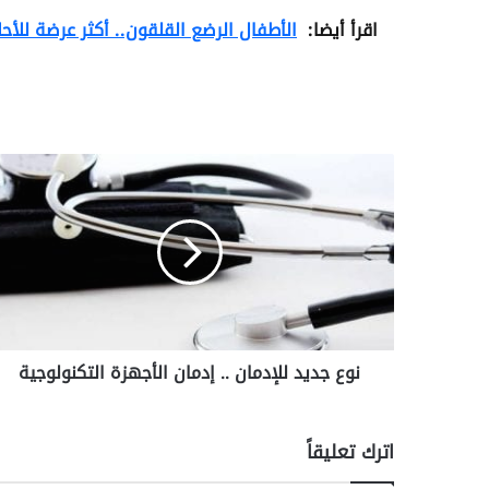
اقرأ أيضا:
الأطفال الرضع القلقون.. أكثر عرضة للأحل
ن
و
ع
ج
د
ي
د
ل
ل
نوع جديد للإدمان .. إدمان الأجهزة التكنولوجية
إ
د
م
ا
اترك تعليقاً
ن
.