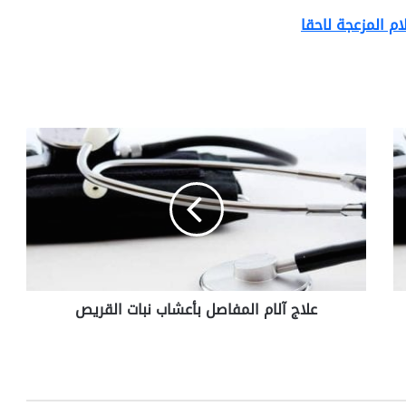
ام المزعجة لاحقا
ع
ل
ا
ج
آ
ل
ا
م
ا
علاج آلام المفاصل بأعشاب نبات القريص
ل
م
ف
ا
ص
ل