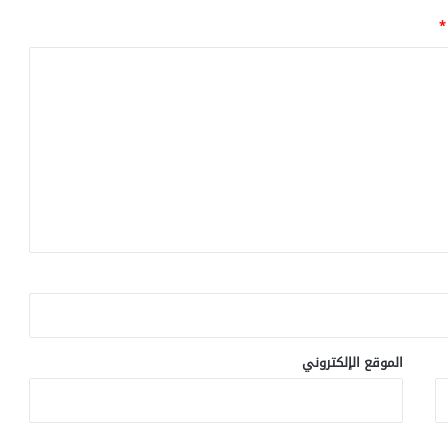
ب
*
أ
ع
ش
ا
ب
ن
ب
ا
ت
ا
ل
ق
ر
ي
ص
الموقع الإلكتروني