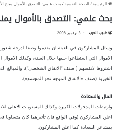
الرئيسية
/
الصحة النفسية
/
بحث علمي: التصدق بالأموال يمنح الأ
بحث علمي: التصدق بالأموال يمنح
طبيب العرب
3 نوفمبر 2008
وسئل المشاركون في العينة ان يقدموا وصفا لدرجة شعوره
الاموال التي استطاعوا جنيها خلال السنة، وكذلك الاموال ا
اشتروها لانفسهم ( صنف “الانفاق الشخصي”)، والمبالغ التي
الخيرية (صنف «الانفاق الموجه نحو المجتمع»).
المال والسعادة
وارتبطت المدخولات الكبيرة وكذلك المستويات الاعلى للان
اعلن المشاركون (وفي الواقع فان تأثيرهما كان متساويا ف
بمشاعر السعادة كما اعلن المشاركون.