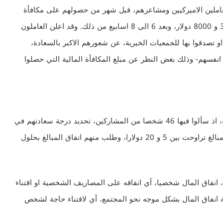
 الثانية قاس الباحثون درجة سعادة 16 من العاملين الاميركيين ومشاعرهم، قبل شهر من حصولهم على مكافأة
مالية من الارباح المتقاسمة التي تراوحت مبالغها بين 3000 و 8000 دولار، وبعد 6 الى 8 اسابيع من ذلك. وقد اعلن العاملون
او تصدقوا بها للجمعيات الخيرية، عن شعورهم الاكبر بالسعادة،
ى انفسهم- وذلك بغض النظر عن مبلغ المكافأة المالية التي حصلوا
وفي الدراسة الثالثة اجرى الباحثون تجربة سريرية عشوائية، اذ سألوا فيها 46 شخصا من المشاركين، تحديد درجة سعادتهم في
الصباح. ثم وبعد ذلك استلم كل مشارك مغلفا يحتوي على مبالغ تراوحت بين 5 و 20 دولارا، وطلب منهم انفاق المبالغ بحلول
نفاق المال شخصيا، أي انفاقه على المصاريف الشخصية او اقتناء
ة انفاق المال بشكل موجه نحو المجتمع، أي لاقتناء حاجة لشخص