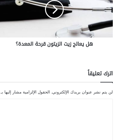
ع
ا
ل
ج
ز
ي
هل يعالج زيت الزيتون قرحة المعدة؟
ت
ا
ل
ز
ي
اترك تعليقاً
ت
و
ن
لن يتم نشر عنوان بريدك الإلكتروني.
الحقول الإلزامية مشار إليها بـ
ق
ر
ا
ح
ل
ة
ت
ا
ل
ع
م