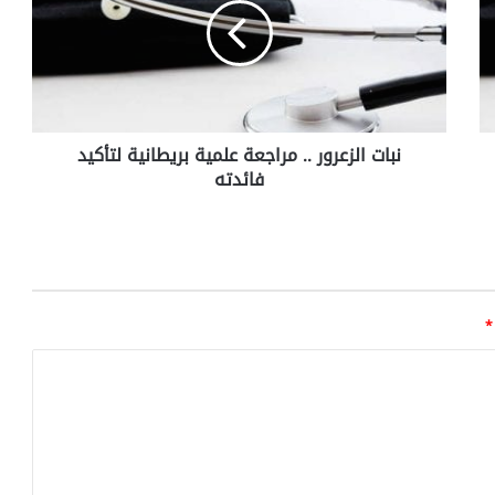
ت
ا
ل
ز
ع
ر
نبات الزعرور .. مراجعة علمية بريطانية لتأكيد
و
فائدته
ر
.
.
م
ر
ا
ج
*
ع
ة
ع
ل
م
ي
ة