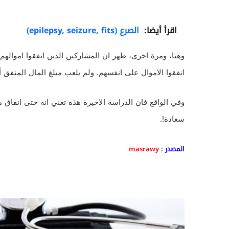
اقرأ أيضا:
الصرع (epilepsy, seizure, fits)
وهنا، ومرة اخرى، ظهر ان المشاركين الذين انفقوا اموالهم ع
انفقوا الاموال على انفسهم. ولم يلعب مبلغ المال المنفق 
سعادة!.
المصدر
:
masrawy
ه
ل
ي