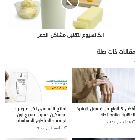
ا
ل
م
س
ر
ي
ض
و
ي
م
الكالسيوم لتقليل مشاكل الحمل
ع
ل
ك
ت
ق
مقالات ذات صلة
ل
ي
ل
م
ش
ا
ك
ل
ا
أفضل 5 أنواع من غسول البشرة
المنتج الأساسي لكل عروس:
ل
الدهنية والمختلطة
سوسكين غسول تفتيح لون
ح
الجسم والمناطق الحساسة
18 أكتوبر 2023
م
6 أغسطس 2022
ل