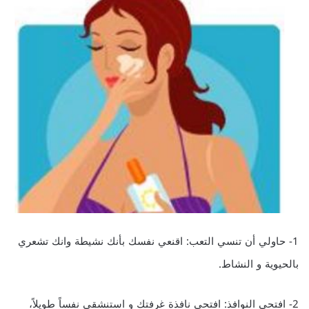
1- حاولي أن تنسي التعب: اقنعي نفسك بأنك نشيطة وانك تشعري
بالحيوية و النشاط.
2- افتحي النوافذ: افتحي نافذة غرفتك و استنشقي نفساً طويلاً،