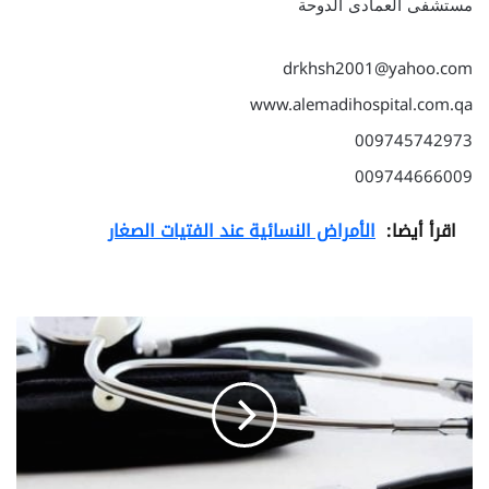
مستشفى العمادى الدوحة
drkhsh2001@yahoo.com
www.alemadihospital.com.qa
009745742973
009744666009
اقرأ أيضا:
الأمراض النسائية عند الفتيات الصغار
ا
س
ب
ا
ب
ز
ي
ا