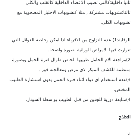
ثانيا:داخلية:كالتي تصيب الاعضاء الداخلية كالقلب والكلى.
ثالثا:تشويهات مشتركة , مثلا كتشويهات الاحليل المصحوبة مع
تشويهات الكلى.
الوقاية:1) عدم التزاوج من الاقرباء اذا امكن وخاصة العوائل التي
تتوارث فيها الامراض الوراثية بصورة واضحة.
2)مراجعة الام الحامل طبيبها الخاص طوال فترة الحمل وبصورة
منتظمة للكشف المبكر لاي مرض ومعالجته فورا.
3)عدم استخدام اي دواء اثناء فترة الحمل بدون استشارة الطبيب
المختص.
4)متابعة دورية للجنين من قبل الطبيب بواسطة السونار.
العلاج
ان