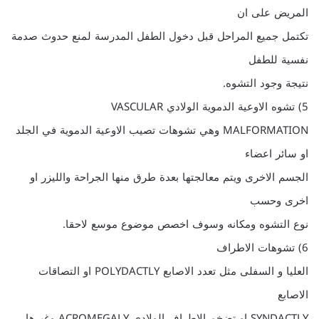
المريض على ان
تكتمل جميع المراحل قبل دخول الطفل المدرسة لمنع حدوث صدمة
نفسية للطفل
نتيجة وجود التشوه.
5) تشوه الاوعية الدموية الولادي VASCULAR
MALFORMATION وهي تشوهات تصيب الاوعية الدموية في الجلد
او سائر اعضاء
الجسم الاخرى ويتم معالجتها بعدة طرق منها الجراحة والليزر او
اخرى وحسب
نوع التشوه ومكانه وسوف اخصص موضوع موسع لاحقا.
6) تشوهات الاطراف
العليا و السفلى مثل تعدد الاصابع POLYDACTLY او التصاقات
الاصابع
SYNDACTLY او تضخم الاطراف الولادي ACROMEGALY وغيرها