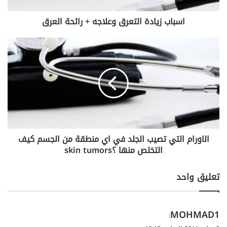
د
اسباب زيادة التعرق وعلاجه + رائحة العرق
ة
ا
ل
ا
ت
ل
ع
ا
ر
و
ق
ر
و
ا
ع
م
ل
ا
ا
ل
الاورام التي تصيب الجلد في اي منطقة من الجسم كيف
ج
ت
ه
التخلص منها ؟skin tumors
ي
+
ت
ر
ص
تعليق واحد
ا
ي
ئ
ب
ح
ا
ي
ة
MOHMAD1
ل
:
ا
ج
ق