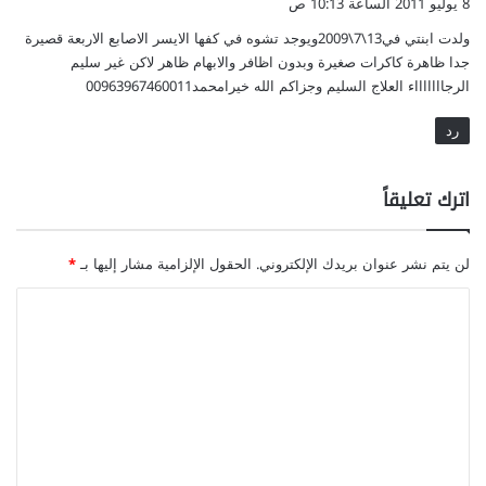
8 يوليو 2011 الساعة 10:13 ص
ل
ل
و
ع
د
ولدت ابنتي في13\7\2009ويوجد تشوه في كفها الايسر الاصابع الاربعة قصيرة
ل
ر
ف
جدا ظاهرة كاكرات صغيرة وبدون اظافر والابهام ظاهر لاكن غير سليم
ق
ي
الرجاااااااء العلاج السليم وجزاكم الله خيرامحمد00963967460011
ا
ي
رد
م
ن
اترك تعليقاً
ط
ق
ة
لن يتم نشر عنوان بريدك الإلكتروني.
الحقول الإلزامية مشار إليها بـ
*
م
ن
ا
ا
ل
ل
ج
ت
س
ع
م
ك
ل
ي
ي
ف