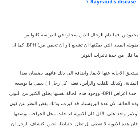
؟
نهما يظلان محدودين. فما دام الرجال الذين سجلوا في الدراسة كانوا من
المصابين بـ BPH فانه قد يكون من الصعب رصد العوامل الطويلة المدى التي يمكنها ان تشجع (او ان تحمي من) BPH. كما ان
ا قلل من حدة تأثيرات التوتر.
تحق الاجابة عنها لاحقا. واضافة الى ذلك فانهما يضيفان بعدا
ا والمثانة، وكذلك للقلب والرأس، فعلى كل رجل ان يعمل ما بوسعه
للاسترخاء. تخفيف توتر تضخم البروستاتا التوتر فد يزيد من حدة اعراض BPH- ووجود هذه الحالة نفسها يخلق الكثير من التوتر.
هذه الحالة، لان غدة البروستاتا قد كبرت، وذلك بغض النظر عن كون
 ولامر واحد على الأقل فان الادوية قد حلت محل الجراحة، بوصفها
بـ BPH. وبالاضافة الى ذلك، فان هذه الادوية لا تعطى بل تظل احتياطا، لحين اكتشاف الرجل ان