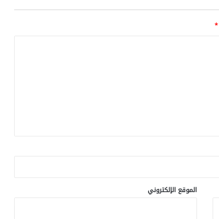
ا
ع
ا
*
ل
ن
ص
ف
ي
و
أ
م
ر
ا
ض
ش
ر
ا
ي
ي
الموقع الإلكتروني
ن
ا
ل