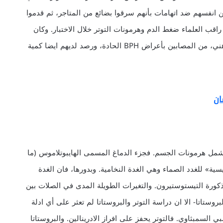
نفسهم ضد اتهامات بأنهم سرقوا بضائع من المتاجر، ثم قدموا
 راقب العلماء ضغط الدم وهرمونات التوتر خلال الاختبار. وكان
الرجال الذي ظهرت لديهم اقوى استجابة نفسية للتوتر الذهني، من المصابين بأعراض BPH الحادة، ورصد لديهم ايضا كمية
ان
 يشمل هرمونات الجسم. فجزء الدماغ المسمى الهايبوتلاموس (ما
hyp يتحكم بـ«الغدة الرئيسية» للغدد الصماء وهي الغدة النخامية. وبدورها، فان الغدة
لذكورة التيستوستيرون. والتغيرات الطويلة المدى في الصلات بين
روستاتا- الا ان دراسة التوتر والبروستاتا لم تعثر على أي ادلة
ي السمبثاوي. فالتوتر يحفز على افراز الادرينالين. والبروستاتا