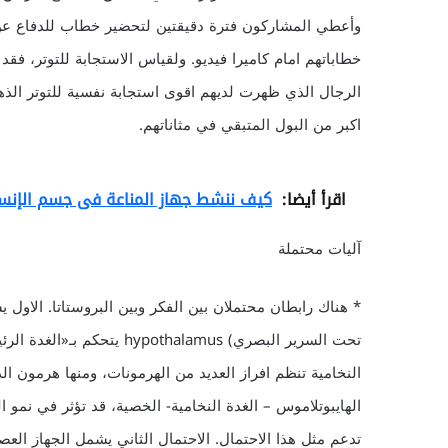
وأعطي المشاركون فترة دقيقتين لتحضير خطاب للدفاع عن ا
خطاباتهم امام كاميرا فيديو. ولقياس الاستجابة للتوتر، فقد
اكبر من البول المتبقي في مثاناتهم.
اقرأ أيضا:
كيف ننشط جهاز المناعة فى جسم الإنس
آليات محتملة
* هناك رابطان محتملان بين الفكر وبين البروستاتا. الاول
تحت السرير البصري) othalamus
النخامية تنظم افراز العديد من الهرمونات، ومنها هرمون ا
الهايبوتلاموس – الغدة النخامية- الخصية، قد تؤثر في نمو الب
تدعم مثل هذا الاحتمال. الاحتمال الثاني يشمل الجهاز العصب