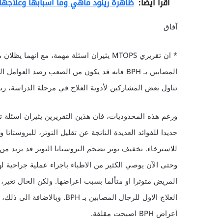
اقرأ أيضا:
ظاهرة رينود ماهي وما اسبابها وعلاجها Raynaud's disease 
آفاق
* ان تقريري MTOPS يثيران اسئلة مهمة، مع ا
تناول بعض المشاركين لأدوية العلاج في مرحلة الدراسة، ربم
ورغم هذه المحدوديات، فان هذين التقريرين يثيران اسئلة تس
جديدا للفوائد العديدة الناتجة عن تقليل التوتر، للبروستات
وحتى الآن يوصي الكثير من الاطباء باجراء عملية جراحية ل
المريض متوترا او متألما بسبب اعراضها. ولكن الحال تغير،
العلاج الاول للرجال المصابين 
أعراض BPH اصبحت مقلقة.