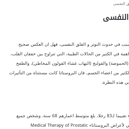
لق النفسى
 النفسى
 بمقدور اعراض تضخم البروستاتا الحميد BPH التسبب في حدوث التوتر و القلق النفسى، فهل ان العكس صحيح
همة في الكثير من الحالات الطبية، التي تتراوح بين خفقان القلب،
د (الحموضة) والقولنج (التهاب غشاء القولون المخاطي)، والطفح
لكثير من اعضاء الجسم، فان البروستاتا كانت مستثناة من التأثيرات
في هذه النظرة.
* لدراسة التوتر و القلق النفسى والبروستاتا، اجرى الاطباء تقييما لـ83 رجلا، بلغ متوسط اعمارهم 68 سنة. وشخص جميع
الرجال بحالة BPH وكانوا مسجلين في دراسة «العلاج الطبي لأعراض البروستاتا» Medical Therapy of Prostatic