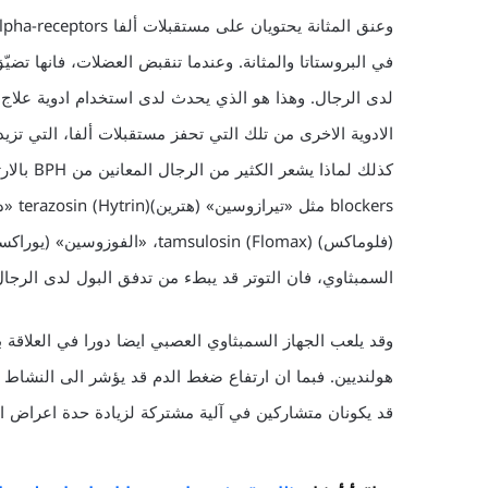
في البروستاتا والمثانة. وعندما تنقبض العضلات، فانها تضيّ
السمبثاوي، فان التوتر قد يبطء من تدفق البول لدى الرجال المصابين بـ BPH ويمنع المثانة من ا
هولنديين. فبما ان ارتفاع ضغط الدم قد يؤشر الى النشاط ا
قد يكونان متشاركين في آلية مشتركة لزيادة حدة اعراض ال