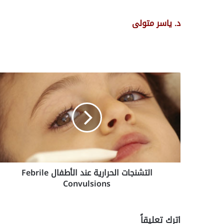
د. ياسر متولى
ا
ل
ت
ش
ن
ج
ا
ت
ا
التشنجات الحرارية عند الأطفال Febrile
ل
Convulsions
ح
ر
ا
ر
اترك تعليقاً