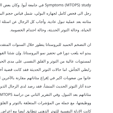
رجل الى فحص كامل لجهازه البولي، شمل قياس حجم البروست
مثانته بعد عملية تبول عادية. وأجاب كل الرجال عن اسئل
الحياة، وحالة التوتر الحديثة، وحالة احتدام الخصومة.
ان التضخم الحميد للبروستاتا يتطور خلال السنوات المتقدم
يبدو انه يلعب دورا في تحفيز نمو البروستاتا. وإن شئنا الق
لمستويات عالية من التوتر و القلق النفسى على مدى الحيا
رابطي الجأش. اما حالات التوتر الحديثة فقد كانت قضية أخر
عانوا من صعوبات اكبر في إفراغ مثاناتهم مقارنة بالآخرين ا
حدة آثار التوتر الحديث المنشأ، فقد رصد لدى الرجال الذين 
ووظيفتها، مع جملة من المؤشرات المتعلقة بالتوتر و القل