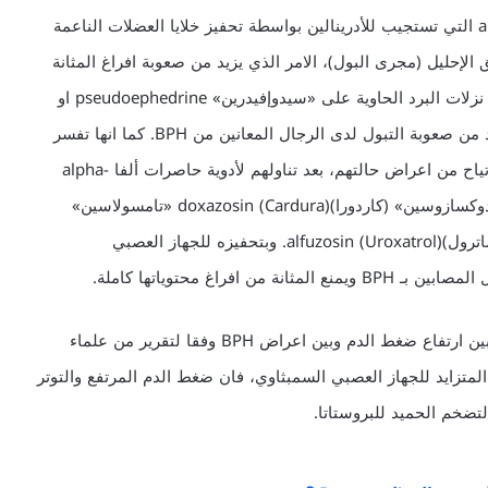
وعنق المثانة يحتويان على مستقبلات ألفا alpha-receptors التي تستجيب للأدرينالين بواسطة تحفيز خلايا العضلات الناعمة
ق الإحليل (مجرى البول)، الامر الذي يزيد من صعوبة افراغ المثانة
لدى الرجال. وهذا هو الذي يحدث لدى استخدام ادوية علاج نزلات البرد الحاوية على «سيدوإفيدرين» pseudoephedrine او
الادوية الاخرى من تلك التي تحفز مستقبلات ألفا، التي تزيد من صعوبة التبول لدى الرجال المعانين من BPH. كما انها تفسر
كذلك لماذا يشعر الكثير من الرجال المعانين من BPH بالارتياح من اعراض حالتهم، بعد تناولهم لأدوية حاصرات ألفا alpha-
blockers مثل «تيرازوسين» (هترين)(terazosin (Hytrin «دوكسازوسين» (كاردورا)(doxazosin (Cardura «تامسولاسين»
(فلوماكس) tamsulosin (Flomax)، «الفوزوسين» (يوراكساترول)(alfuzosin (Uroxatrol. وبتحفيزه للجهاز العصبي
فراغ محتوياتها كاملة.
وقد يلعب الجهاز السمبثاوي العصبي ايضا دورا في العلاقة بين ارتفاع ضغط الدم وبين اعراض BPH وفقا لتقرير من علماء
لمتزايد للجهاز العصبي السمبثاوي، فان ضغط الدم المرتفع والتوتر
تضخم الحميد للبروستاتا.