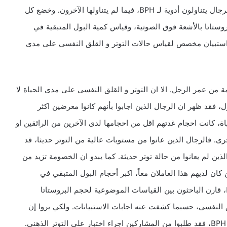
Symptoms (MTOPS) study في جامعة أيوا. وكان بعض الرجال يتناولون أدوية لـ BPH، فيما لم يتناولها الآخرون. وخضع كل
اتا بالأشعة فوق الصوتية، وقياس كمية البول المتبقية في
ة استبيان مخصص لقياس حالات التوتر و القلق النفسى على مدى
ة من عمر الرجل. الا ان التوتر و القلق النفسى على مدى الحياة لا
ول، فقد ظهر ان الرجال الذين اجابوا بأنهم كانوا معرضين اكثر
ة، كانت احجام غدتهم اقل من احجامها لدى الآخرين من الرائقين او
ى. فالرجال الذين عانوا من مستويات عالية من التوتر حديثا، قد
لذين لم يعانوا من حالة توتر حديثة. كما يبدو ان الخصومة تزيد من
كان لديهم هذا العاملان معاً، اكبر أحجام البول المتبقي في
مثاناتهم بعد التبول. وفي التقرير الثاني من دراسة MTOPS، قارن الباحثون بين القياسات الموضوعية لحجم البروستاتا
ق النفسى، حسبما كشفت عنه اجابات الاستبيانات. ولكي يروا إن
كانت الادلة النفسية للتوتر الذهني تتطابق ايضا مع اعراض BPH، فقد طلبوا من المشاركين اجراء اختبار على التوتر الذهني.