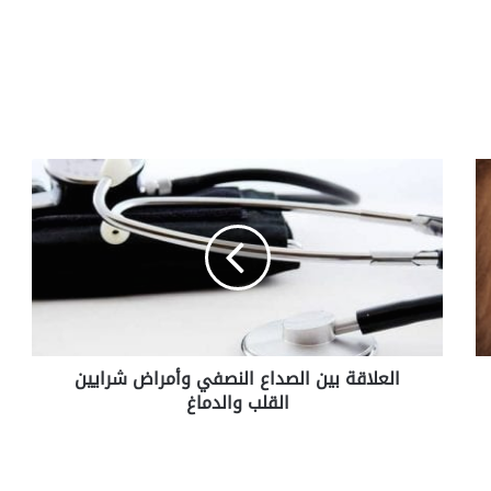
ا
ل
ع
ل
ا
ق
ة
ب
ي
العلاقة بين الصداع النصفي وأمراض شرايين
ن
القلب والدماغ
ا
ل
ص
د