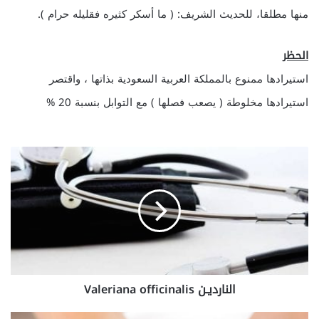
منها مطلقا، للحديث الشريف: ( ما أسكر كثيره فقليله حرام ).
الحظر
استيرادها ممنوع بالمملكة العربية السعودية بذاتها ، واقتصر
استيرادها مخلوطة ( يصعب فصلها ) مع التوابل بنسبة 20 %
ا
ل
ن
ا
ر
د
ي
ـ
ن
النارديـن Valeriana officinalis
V
a
l