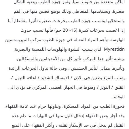
أماكن متعددة من جنوب آسيا, وثمر جوزة الطيب بيضية الشكل
صغيرة, ويستخدمها المتعاطي وذلك بوضع فصين منها في الفم
واستحلابها وتسبب جوزة الطيب بجرعات صغيرة تأثيرا منشطا, أما
إذا اعصيت بجرعات كبيرة (15- 20 جم) فأنها تسبب حدوث
الهلوسة. وأهم المواد الفعالة في جوزة الطيب مركب الميريستسين
Myresticin الذي يسبب النشوة والهلوسات اللمسية والبصرية,
ويشبه تأثير هذا المركب تأثير كل من الأمفيتامين والمسكالين.
وتأثيرها مماثل لتأثير الحشيش ، وفي حالة تناول الجرعات الزائدة
يصاب المرء بطنين في الاذن / الامساك الشديد / اعاقة التبول /
القلق / التوتر / وهبوط في الجهاز العصبي المركزي قد يؤدي الى
الوفاة .
فجوزة الطيب من المواد المسكرة، وتناولها حرام عند عامة الفقهاء،
وقد أجاز بعض الفقهاء إدخال قليل منها في البهارات ما دام هذه
القليل لم يدخل في حد الإسكار لقلته ، وأكثر الفقهاء على المنع