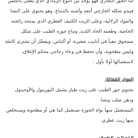
أما الجوز التجاري فهو يؤخذ من النوع الرمادي الذي يطلى بالكلس
فيبدو شكله الخارجي أجعد وأشبه بالدماغ، وهو يحتوي على النشا
والمواد الزلالية، وعلى الزيت الكثيف العطري الذي يمنحه رائحته
الخاصة، وطعمه الحاد اللذيذ. وتباع جوزة الطيب على شكل
مسحوق معبأ في أنابيب صغيرة، أو أكياس، ويفضّل أن تشترى كاملة
وليس مطحونة، وأن تحفظ في وعاء زجاجي محكم الإغلاق،
لاستعمالها أولا بأول .
المواد الفعالة:
يحتوي جوز الطيب على زيت طيار يشمل البورينول والأوجينول
ودهن صلب ونشا.
المستعمل منها نواة الجوزة تستعمل كما هي أو مطحونة ويستخلص
منها زيت عطري.