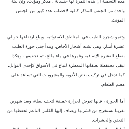
هذه التسمية أن هذه الثمرة لها جنسانة ، مذكر ومؤنث، وإن نبتة
واحدة من الجنس المذكر كافية لإخصاب عدد كبير من الجنس
المؤنث.
وتنمو شجرة الطيب في المناطق الاستوائية، ويبلغ ارتفاعها حوالي
عشرة أمتار، وهي تشبه أشجار الأجاص. ويبدأ جني جوزة الطيب
بقطع القشرة الإضافية وغمرها في ماء مالح، ثم تجفيفها، وهكذا
تبقى محتفظة بصفاتها المعطرة لتباع في الأسواق كإحدى التوابل،
كما تدخل في تركيب بعض الأدوية والمشروبات التي تساعد على
هضم الطعام.
أما الجوزة ، فإنها تعرض لحرارة خفيفة لتجف ببطء، وبعد شهرين
تقريبا تستخرج من قشرتها ويضاف إليها الكلس الناعم لحفظها من
التعفن والحشرات.