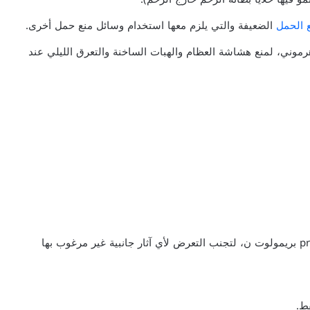
 الحمل
الضعيفة والتي يلزم معها استخدام وسائل منع حمل أخرى.
موني، لمنع هشاشة العظام والهبات الساخنة والتعرق الليلي عند
يجب اتباع الإرشادات التالية عند استخدام حبوب primolut n بريمولوت ن، لتجنب التعرض لأي آثار جانبية غير مرغوب بها
ط.