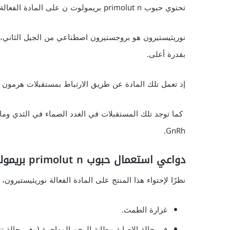
تحتوي حبوب primolut n بريمولوت ن على المادة الفعالة نوريثيستيرون كمادة فعالة.
نوريثيستيرون هو بروجستيرون اصطناعي من الجيل الثاني،
بقدرة أعلى.
إذ تعمل تلك المادة عن طريق الارتباط بمستقبلات هرمون الب
كما توجد تلك المستقبلات في الغدد الصماء في الثدي وما 
GnRh.
دواعي استعمال حبوب primolut n بريمولوت ن
نظرًا لإحتواء هذا المنتج على المادة الفعالة نوريثيستيرون، 
غزارة الطمث.
في حالة الإصابة ببطانة الرحم المهاجرة (وهي حالة تنم