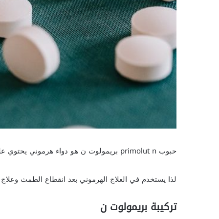
حبوب primolut n بريمولوت ن هو دواء هرموني يحتوي على مادة النوريثيستيرون، وهو بروجيستيرون اصطناعي.
لذا يستخدم في العلاج الهرموني بعد انقطاع الطمث وعلاج
تركيبة بريمولوت ن