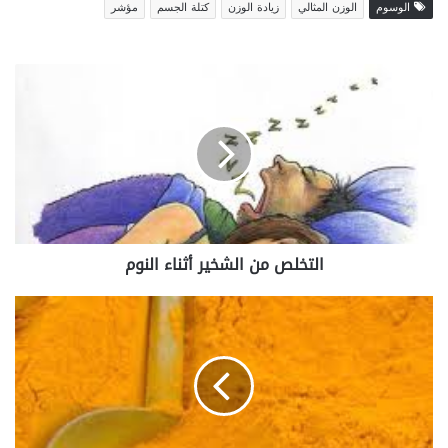
الوسوم
الوزن المثالي
زيادة الوزن
كتلة الجسم
مؤشر
ا
ل
ت
خ
ل
ص
م
ن
ا
التخلص من الشخير أثناء النوم
ل
ش
خ
ع
ي
ل
ر
ا
أ
ج
ث
ح
ن
ص
ا
ى