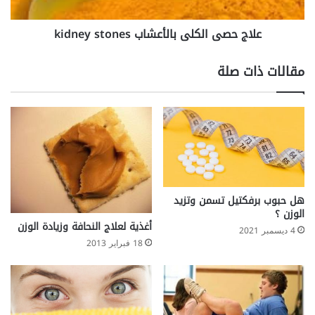
ء
ا
ا
ل
علاج حصى الكلى بالأعشاب kidney stones
ل
ك
ن
ل
و
ى
مقالات ذات صلة
م
ب
ا
ل
أ
ع
ش
ا
ب
k
هل حبوب برفكتيل تسمن وتزيد
i
الوزن ؟
d
أغذية لعلاج النحافة وزيادة الوزن
4 ديسمبر 2021
n
18 فبراير 2013
e
y
s
t
o