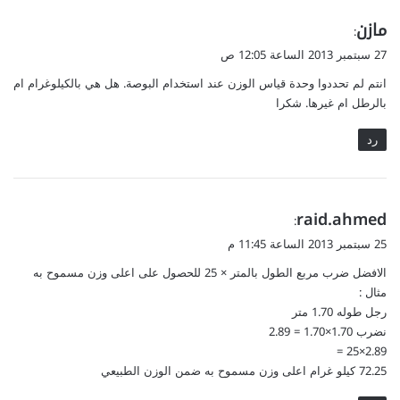
ي
مازن
:
ق
27 سبتمبر 2013 الساعة 12:05 ص
و
انتم لم تحددوا وحدة قياس الوزن عند استخدام البوصة. هل هي بالكيلوغرام ام
ل
بالرطل ام غيرها. شكرا
رد
ي
raid.ahmed
:
ق
25 سبتمبر 2013 الساعة 11:45 م
و
الافضل ضرب مربع الطول بالمتر × 25 للحصول على اعلى وزن مسموح به
ل
مثال :
رجل طوله 1.70 متر
نضرب 1.70×1.70 = 2.89
2.89×25 =
72.25 كيلو غرام اعلى وزن مسموح به ضمن الوزن الطبيعي