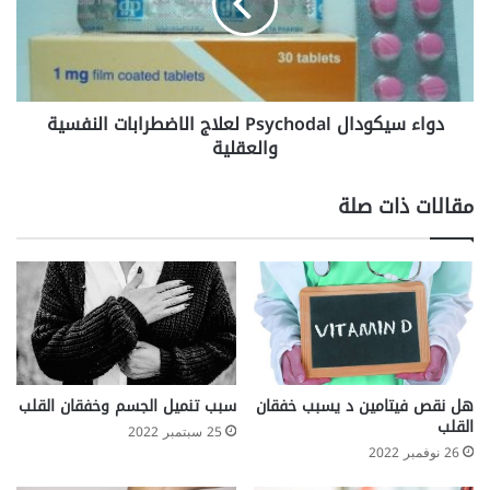
الاضطرابات
النفسية
والعقلية
دواء سيكودال Psychodal لعلاج الاضطرابات النفسية
والعقلية
مقالات ذات صلة
هل نقص فيتامين د يسبب خفقان
سبب تنميل الجسم وخفقان القلب
القلب
25 سبتمبر 2022
26 نوفمبر 2022