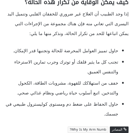
كيف يمكن الوقاية من تكرار هذه الحالة؟
إذا وجد الطبيب أن العلاج غير ضروري للخفقان القلبي وتنميل اليد
اليسرى التي تعاني منه فإن هناك مجموعة من الإجراءات التي
يمكن اتباعها للحد من تكرار الحالة، ونذكر منها ما يلي:
حاول تمييز العوامل المحرضة للحالة وتجنبها قدر الإمكان.
تجنب كل ما يثير قلقك أو توترك وجرب تمارين الاسترخاء
والتنفس العميق.
خفف من استهلاكك للقهوة، مشروبات الطاقة، الكحول
والتدخين. اتبع أسلوب حياة رياضي ونظام غذائي صحي.
حاول الحفاظ على ضغط دم ومستوى كوليسترول طبيعي في
جسمك.
المصادر
Why Is My Arm Numb?