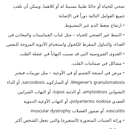
صحي للحياة أو حالةً طبيةً مسببةً له أو كلاهما. ويمكن أن تلعب
جميع العوامل التالية دوراً في الإصابة:
• ارتفاع ضغط الدم غير المضبوط.
• النمط غير الصحي للحياة – مثل غياب الفيتامينات والمعادن في
الغذاء، والتناول المفرط للكحول واستخدام الأدوية المروحة للنفس.
• العدوى الفيروسية التي قد تسبب التهاباً في عضلة القلب.
• مشاكل في صمامات القلب.
• مرض في أنسجة الجسم أو في الأوعية – مثل تورمات فيجنر
Wegener’s granulomatosis، أو الساركويد sarcoidosis، أو الداء
النشواني amyloidosis، أو الذئبة lupus، أو التهاب الشرايين
العقدي polyarteritis nodosa، أو التهاب الأوعية الدموية
vasculitis، أو ضمور العضلات muscular dystrophy
• وراثة الجينات المتحورة (المتغيرة) والتي تجعل الشخص أكثر