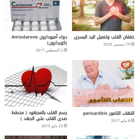
ن
ل
؟
ر
و
ب
ي
ا
خفقان القلب وتنميل اليد اليسرى
دواء أميودارون Amiodarone
(كوردارون)
ن
19 ديسمبر 2020
"
2 أغسطس 2017
رسم القلب بالمجهود ( مخطط
التهاب التامور pericarditis
صدى القلب على الجهد )
8 مايو 2017
25 مايو 2015