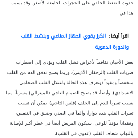
حدوث الضغط الخلفي على الحجرات الجامعة الأصغر. وقد يسبب
هذا في
اقرأ أيضا:
الكرز يقوي الجهاز المناعي وينشط القلب
والدورة الدموية
بعض الأحيان تفاقماً لأعراض فشل القلب ويؤدي إلى اضطراب
ضربات القلب (الرجفان الأذيني). وربما يصبح تدفق الدم من القلب
منخفضاً ومقيداً (وتعرف هذه الحالة باعتلال القلب الضخامي
الانسدادي). وأيضاً، قد يصبح الصمام التاجي (الميترالي) مسرباً، مما
يسبب تسرباً للدم إلى الخلف (قلس التاجي). يمكن أن تسبب
تغيرات القلب هذه دواراً، وألماً في الصدر، وضيق في التنفس،
وفقداناً مؤقتاً للوعي. سيكون المريض أيضاً في خطر أكبر للإصابة
بالتهاب شغاف القلب (عدوى في القلب).