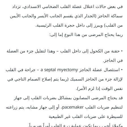
في بعض حالات اعتلال عضلة القلب الضخامي الانسدادي، تزداد
سماكة الحاجز (الجدار الذي يقسم الجانب الأيسر والجانب الأيمن
من القلب) ويبرز إلى داخل حجرة القلب الرئيسية.
ربما يحتاج المرضى من هذا النوع إما إلى:
• حقنة من الكحول إلى داخل القلب – وهذا لتقليل جزء من العضلة
في الحاجز.
• استئصال عضلة الحاجز a septal myectomy – جراحة في القلب
لإزالة جزء من الحاجز السميك (ربما يتم إصلاح الصمام التاجي في
نفس الوقت إذا لزم الأمر).
قد يحتاج المرضى المصابون بمشاكل بضربات القلب إلى جهاز
لتنظيم ضربات القلب pacemaker، أو إلى جهاز مشابه، يتم زراعته
للسيطرة على ضربات القلب غير الطبيعية
وكملاذ أخير، ربما تكون عملية زرع القلب أمراً ضرورياً.