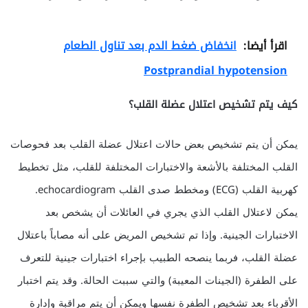
اقرأ أيضا:
انخفاض ضغط الدم بعد تناول الطعام
Postprandial hypotension
كيف يتم تشخيص اعتلال عضلة القلب؟
يمكن أن يتم تشخيص بعض حالات اعتلال عضلة القلب بعد فحوصات
القلب المختلفة بالأشعة والاختبارات المختلفة للقلب، مثل تخطيط
كهربية القلب (ECG) ومخطط صدى القلب echocardiogram.
يمكن لاعتلال القلب الذي يجري في العائلات أن يشخص بعد
الاختبارات الجينية. وإذا تم تشخيص المريض على أنه مصاباً باعتلال
عضلة القلب، فربما ينصحه الطبيب بإجراء اختبارات جينية للتعرف
على الطفرة (الجينات المعيبة) والتي سببت الحالة. وقد يتم اختبار
الأقرباء بعد تشخيص الطفرة نفسها ويمكن أن يتم مراقبة وإدارة