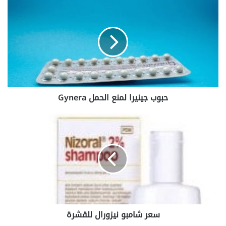
حبوب
جينيرا
لمنع
الحمل
Gynera
حبوب جينيرا لمنع الحمل Gynera
سعر
شامبو
نيزورال
للقشرة
سعر شامبو نيزورال للقشرة