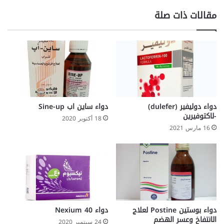
مقالات ذات صلة
دواء دوليفير (dulefer)
دواء ساين اب Sine-up
-لاكتوفيرين
18 أكتوبر 2020
16 مارس 2021
دواء بوستين Postine لعلاج
دواء Nexium 40
الانتفاخ وعسر الهضم
24 سبتمبر 2020