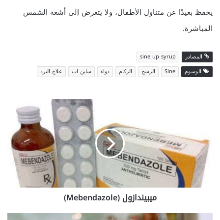
يحفظ بعيدًا عن متناول الأطفال، ولا يتعرض إلى أشعة الشمس
المباشرة.
المصادر
sine up syrup
الوسوم
Sine
الرشح
الزكام
دواء
ساين اب
علاج البرد
ميبيندازول
(Mebendazole)
ميبيندازول (Mebendazole)
أفضل