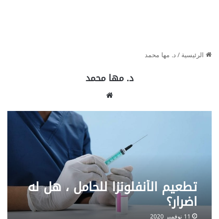
الرئيسية
/
د. مها محمد
د. مها محمد
موق
ع
الوي
ب
تطعيم الأنفلونزا للحامل ، هل له
اضرار؟
11 نوفمبر 2020