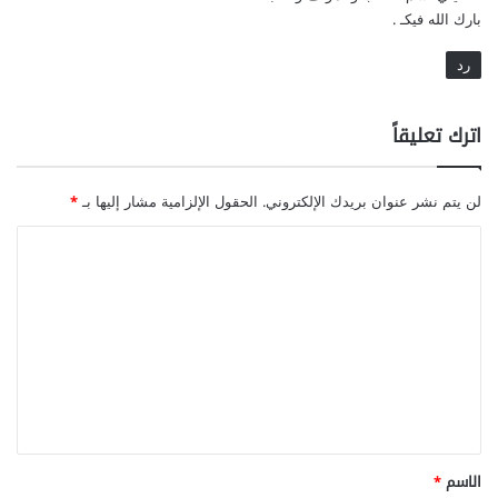
بارك الله فيكـ .
ذ
ا
رد
ء
ا
ل
اترك تعليقاً
ج
ن
س
لن يتم نشر عنوان بريدك الإلكتروني.
الحقول الإلزامية مشار إليها بـ
*
ي
ا
ل
ت
ع
ل
ي
ق
*
الاسم
*