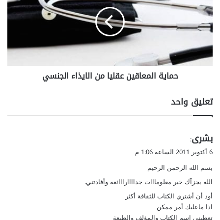
ا
ي
ة
ا
ل
م
ع
حماية المعاقين عقليا من الايذاء الجنسي
ا
ق
ي
تعليق واحد
ن
ع
ق
ي
بشرى
ل
:
ي
ق
6 أكتوبر 2011 الساعة 1:06 م
ا
و
بسم الله الرحمن الرحيم
م
ل
ن
الله يجزآك خير معلومااات جداااارااائعه وأفادتني.
ا
أود أن أشتري الكتاب للثقافة أكثر
ل
اذا ماعليك أمر ممكن
ا
تعطيني اسم الكتاب والمؤلف والطبعة
ي