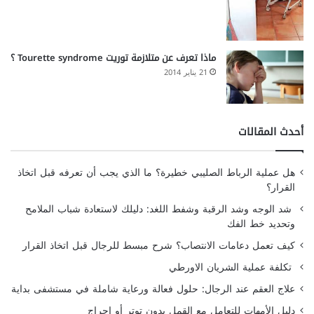
ماذا تعرف عن متلازمة توريت Tourette syndrome ؟
21 يناير 2014
أحدث المقالات
هل عملية الرباط الصليبي خطيرة؟ ما الذي يجب أن تعرفه قبل اتخاذ
القرار؟
شد الوجه وشد الرقبة وشفط اللغد: دليلك لاستعادة شباب الملامح
وتحديد خط الفك
كيف تعمل دعامات الانتصاب؟ شرح مبسط للرجال قبل اتخاذ القرار
تكلفة عملية الشريان الاورطي
علاج العقم عند الرجال: حلول فعالة ورعاية شاملة في مستشفى بداية
دليل الأمهات للتعامل مع القمل بدون توتر أو إحراج