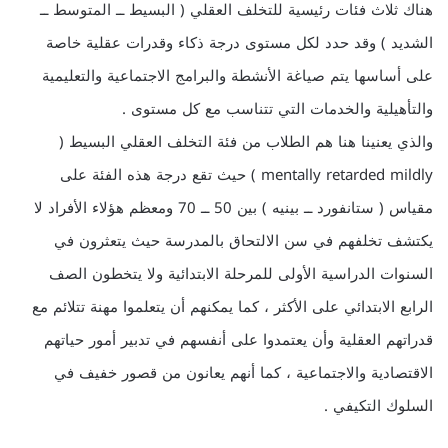
هناك ثلاث فئات رئيسية للتخلف العقلي ( البسيط ــ المتوسط ــ
الشديد ) وقد حدد لكل مستوى درجة ذكاء وقدرات عقلية خاصة
على أساسها يتم صياغة الأنشطة والبرامج الاجتماعية والتعليمية
والتأهيلية والخدمات التي تتناسب مع كل مستوى .
والذي يعنينا هنا هم الطلاب من فئة التخلف العقلي البسيط (
mentally retarded mildly ) حيث تقع درجة هذه الفئة على
مقياس ( ستانفورد ــ بينيه ) بين 50 ــ 70 ومعظم هؤلاء الأفراد لا
يكتشف تخلفهم في سن الالتحاق بالمدرسة حيث يتعثرون في
السنوات الدراسية الأولى للمرحلة الابتدائية ولا يتخطون الصف
الرابع الابتدائي على الأكثر ، كما يمكنهم أن يتعلموا مهنة تتلائم مع
قدراتهم العقلية وأن يعتمدوا على أنفسهم في تدبير أمور حياتهم
الاقتصادية والاجتماعية ، كما أنهم يعانون من قصور خفيف في
السلوك التكيفي .