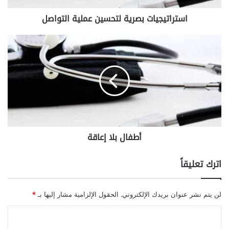
ي
استراتيجيات بصرية لتحسين عملية التواصل
ا
ت
ب
أ
ص
ط
ر
ف
ي
ا
ة
ل
ل
ب
ت
ل
ح
ا
س
إ
أطفال بلا إعاقة
ي
ع
ن
ا
ع
ق
اترك تعليقاً
م
ة
ل
ي
لن يتم نشر عنوان بريدك الإلكتروني.
الحقول الإلزامية مشار إليها بـ
*
ة
ا
ا
ل
ل