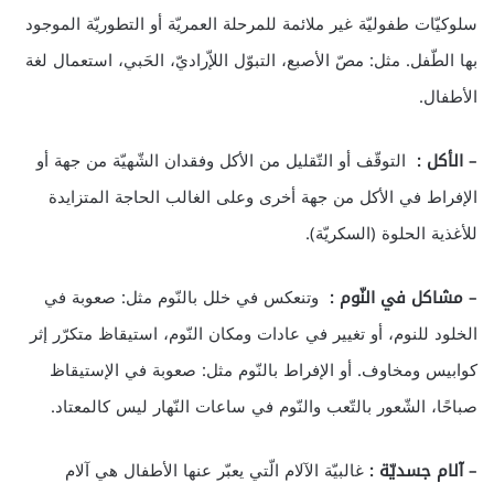
سلوكيّات طفوليّة غير ملائمة للمرحلة العمريّة أو التطوريّة الموجود
بها الطّفل. مثل: مصّ الأصبع، التبوّل اللإّراديّ، الحَبي، استعمال لغة
الأطفال.
– الأكل :
التوقّف أو التّقليل من الأكل وفقدان الشّهيّة من جهة أو
الإفراط في الأكل من جهة أخرى وعلى الغالب الحاجة المتزايدة
للأغذية الحلوة (السكريّة).
– مشاكل في النّوم :
وتنعكس في خلل بالنّوم مثل: صعوبة في
الخلود للنوم، أو تغيير في عادات ومكان النّوم، استيقاظ متكرّر إثر
كوابيس ومخاوف. أو الإفراط بالنّوم مثل: صعوبة في الإستيقاظ
صباحًا، الشّعور بالتّعب والنّوم في ساعات النّهار ليس كالمعتاد.
– آلام جسديّة :
غالبيّة الآلام الّتي يعبّر عنها الأطفال هي آلام