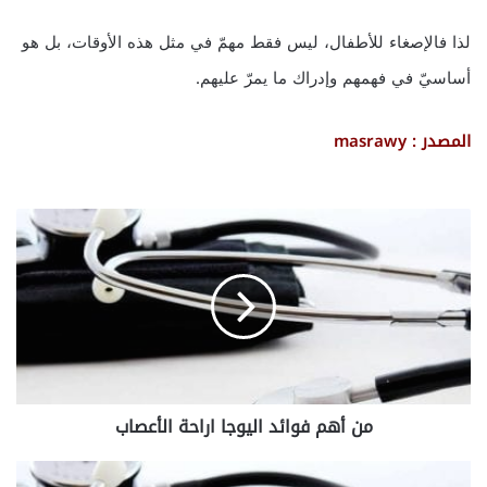
لذا فالإصغاء للأطفال، ليس فقط مهمّ في مثل هذه الأوقات، بل هو
أساسيّ في فهمهم وإدراك ما يمرّ عليهم.
المصدر : masrawy
م
ن
أ
ه
م
ف
و
ا
ئ
من أهم فوائد اليوجا اراحة الأعصاب
د
ا
ل
ف