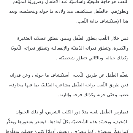
اللّعب هو حاجة طبيعيّة وأساسيّة عند الأطفال وضروريّة لنموّهم
وتطورّهم. فالطّفل يستكشف منذ ولادته ما حوله ويتحسّسه، ويعد
هذا الإستكشاف بداية اللّعب.
فمن خلال اللّعب يتطوّر الطّفل وينمو، تتطوّر عضلاته الصّغيرة
والكبيرة، وتتطوّر قدراته الذّهنيّة والإنفعالية وتتطوّر قدراته اللّغويّة
وكذلك خياله. وبالتّالي تتطوّر شخصيّته .
يتعلّم الطّفل عن طريق اللّعب، أستكشاف ما حوله ، وعن قدراته
فعن طريق اللّعب يواجه الطّفل مشاعره السّلبيّة بما فيها مخاوفه،
غضبه وحتّى حزنه وكذلك فرحه وإثارته.
فيمارس الطّفل بلعبه مثلا دور الكلب الشرس، أو ذلك الحيوان
المُخيف، ويجسّد هذه الشّخصيّة بكلّ أبعادها، فيشعر بشعورها ويفكّر
كما تفكّر ويتصرّف كما تتصرّف، ويعيش أدوارًا كثيرة حصلت ويقلّدها