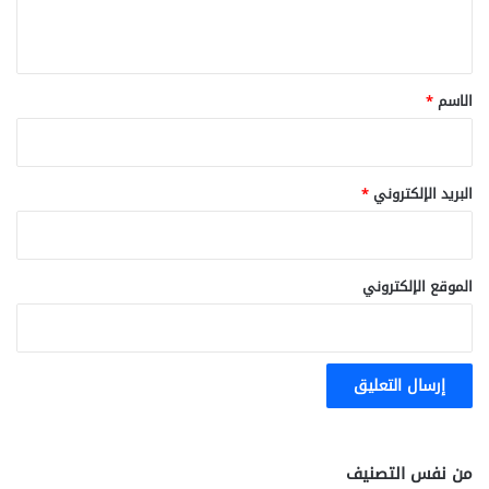
ت
و
ي
ه
ق
ن
ف
*
الاسم
*
ي
ا
ل
ا
البريد الإلكتروني
*
ر
ح
ا
م
الموقع الإلكتروني
من نفس التصنيف