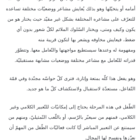
أمامه أو يتخيّلها وهو بذلك يُعايش مشاعر ووضعيّات مختلفة تساعده
للتعرّف على مشاعره المختلفة بشكل غير مقيّد حيث يختار هو من
يكون وكيف ومتى، ويختار السّلوك الملائم لكلّ شعور بدون أي
ضغط، فيعايش مخاوفه ويشعر بها لتكون قريبة منه
ومفهومة له وعندها سيستطيع مواجهتها والتّعامل معها. وتتطوّر
قدراته للتّعامل مع مشاعر مختلفة ووضعيات مشابهة مستقبليّة.
وهو يفعل هذا كلّه بمتعة وإثارة، فترى كلّ حواسّه مجنّدة وفي قمّة
التّفاعل، مستعدّة لاستقبال ولاستكشاف كلّ ما هو جديد.
الطّفل في هذه المرحلة يحتاج إلى إمكانيّات للتّعبير الكلامي وغير
الكلامي، فمنهم من سيعبّر بالرّسم، أو باللّعب التّمثيليّ، ومنهم من
سيمتنع عن التعبير المباشر أيًا كانت فعاليّات الطّفل من المهمّ أن
نعزّزها ونفسح لها المجال.