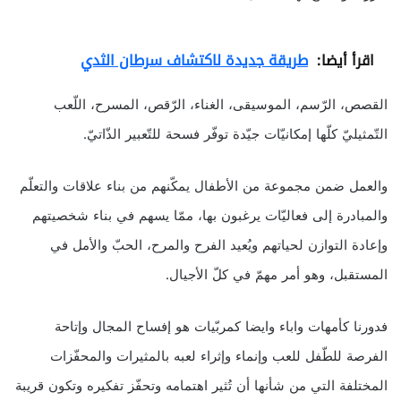
اقرأ أيضا:
طريقة جديدة لاكتشاف سرطان الثدي
القصص، الرّسم، الموسيقى، الغناء، الرّقص، المسرح، اللّعب
التّمثيليّ كلّها إمكانيّات جيّدة توفّر فسحة للتّعبير الذّاتيّ.
والعمل ضمن مجموعة من الأطفال يمكّنهم من بناء علاقات والتعلّم
والمبادرة إلى فعاليّات يرغبون بها، ممّا يسهم في بناء شخصيتهم
وإعادة التوازن لحياتهم ويُعيد الفرح والمرح، الحبّ والأمل في
المستقبل، وهو أمر مهمّ في كلّ الأجيال.
فدورنا كأمهات واباء وايضا كمربّيات هو إفساح المجال وإتاحة
الفرصة للطّفل للعب وإنماء وإثراء لعبه بالمثيرات والمحفّزات
المختلفة التي من شأنها أن تُثير اهتمامه وتحفّز تفكيره وتكون قريبة