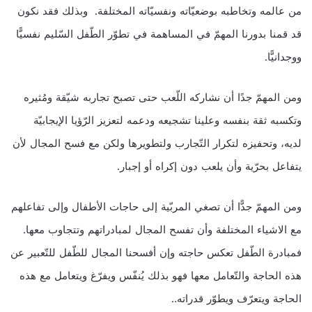
من عالمه وتخاطبه بوضعيّاته ونفسيّاته المختلفة. وبذلك فقد نكون
قد قمنا بدورنا المهمّ في المساهمة في تطوّر الطّفل السّليم نفسيًّا
ووجدانيًّا.
ومن المهمّ جدًا أن نشاركه اللّعب حتى تصبح تجاربه شيّقة ومُثيره
وتكسبه ثقة بنفسه وعلينا تشجيعه ودعمه لتعزيز الرّؤيا الإيجابيّة
لديه، وتحفيزه لتكرار التّجارب ولتطويرها ولكن مع فسح المجال لأن
يتفاعل بحرّية وأن يلعب دون إكراه أو إجبار.
ومن المهمّ جدًّا أن تصغي المربّية إلى حاجات الأطفال وإلى تفاعلهم
مع الاشياء المختلفة وأن تفسح المجال لمبادراتهم وتتجاوب معها.
فمبادرة الطّفل تعكس حاجته وإن أفسحنا المجال للطّفل للتّعبير عن
هذه الحاجة والتّعامل معها فهو بذلك يُنفّس ويفرّغ ويتعامل مع هذه
الحاجة ويتعرّف ويطوّر قدراته..