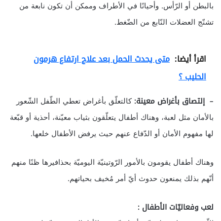
بالبطن أو الرّأس. وأحيانًا في الأطراف وممكن أن تكون نابعة من
تشنّج العضلات النّابع من الضّغط.
اقرأ أيضا:
متى يحدث الحمل بعد علاج ارتفاع هرمون
الحليب ؟
– إلتصاق بأغراض معينة:
كالتعلّق بأغراض تعطي الطّفل الشّعور
بالأمان مثل لعبة، وهناك أطفال يتعلّقون بثياب معيّنة، أحذية أو قبّعة
لها مفهوم الأمان أو الدّفاع عنهم حيث يرفض الأطفال خلعها.
وهناك أطفال يقومون بالأمور الرّوتينيّة اليوميّة بحذافيرها ظنًا منهم
أنّهم بذلك يمنعون حدوث أيّ أمر مُخيف بحياتهم.
لعب وفعاليّات الأطفال :