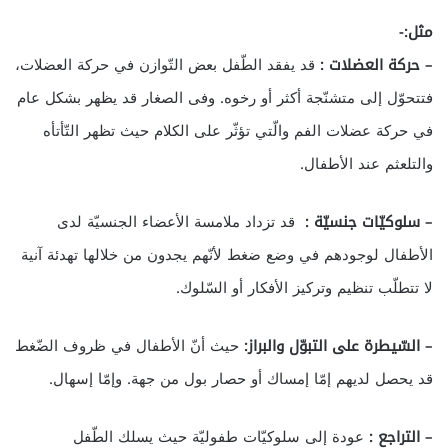
مثل:-
– حركة العضلات :
قد يفقد الطّفل بعض التّوازن في حركة العضلات،
فتتحوّل إلى متشنّجة أكثر أو رخوه. وفى الصغار قد يظهر بشكل عام
في حركة عضلات الفم والّتي تؤثّر على الكلام حيث تظهر التّأتأه
والتلعثم عند الأطفال.
– سلوكيّات جنسيّة :
قد تزداد ملامسة الأعضاء الجنسيّة لدى
الأطفال لوجودهم في وضع ضغط لأنّهم يجدون من خلالها تهدئة آنية
لا تتطلّب تنظيم وتركيز الأفكار أو السّلوك.
– السّيطرة على التبوّل والبراز:
حيث أنّ الأطفال في ظروف الضّغط
قد يحصل لديهم إمّا إمساك أو حصار بول من جهة. وإمّا إسهال.
– التراجع :
عودة إلى سلوكيّات طفوليّة حيث يسلك الطّفل